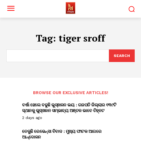
Tag:
tiger sroff
SEARCH
BROWSE OUR EXCLUSIVE ARTICLES!
ବର୍ଷା ହେଲେ ବଢୁଛି ଭୁସ୍ଖଳନ ଭୟ : ଗଜପତି ଜିଲ୍ଲାର ୧୩୯ଟି
ସ୍ଥାନକୁ ଭୁସ୍ଖଳନ ସମ୍ଭାବ୍ୟ ଅଞ୍ଚଳ ଭାବେ ଚିହ୍ନଟ
2 days ago
ତେଜୁଛି ରେଭେନ୍ସା ବିବାଦ : ମୁଖ୍ୟ ଫାଟକ ଆଗରେ
ଆନ୍ଦୋଳନ