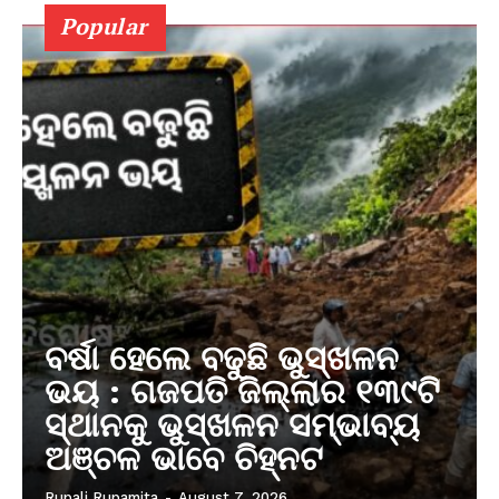
Popular
ବର୍ଷା ହେଲେ ବଢୁଛି ଭୁସ୍ଖଳନ
ଭୟ : ଗଜପତି ଜିଲ୍ଲାର ୧୩୯ଟି
ସ୍ଥାନକୁ ଭୁସ୍ଖଳନ ସମ୍ଭାବ୍ୟ
ଅଞ୍ଚଳ ଭାବେ ଚିହ୍ନଟ
Rupali Rupamita
-
August 7, 2026