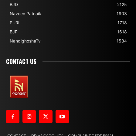
BJD
2125
Naveen Patnaik
1903
PURI
1718
BJP
1618
NandighoshaTv
1584
CONTACT US
CONTACT
PRIVACY POLICY
COMPLAINT REDRESSAL