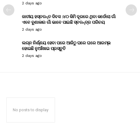
2 days ago
ଜାତୀୟ ହସ୍ତତନ୍ତ ଦିବସ :୪୦ କିମି ଦୂରରେ ଥିବା କର୍ଡୋଲା ଗାଁ
ଏବେ ବୁଣାକାର ଗାଁ ଭାବେ ପାଇଛି ସ୍ବତନ୍ତ୍ର ପରିଚୟ
2 days ago
ଲଗ୍ନ ନିର୍ଣ୍ଣୟ ହେବା ପରେ ଆଜିଠୁ ଘରେ ଘରେ ଆରମ୍ଭ
ହୋଇଛି ନୁଆଁଖାଇ ପ୍ରସ୍ତୁତି
2 days ago
No posts to display