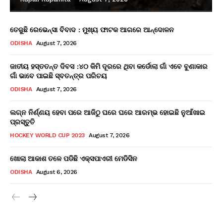
ତେଜୁଛି ରେଭେନ୍ସା ବିବାଦ : ମୁଖ୍ୟ ଫାଟକ ଆଗରେ ଆନ୍ଦୋଳନ
ODISHA
August 7, 2026
ଜାତୀୟ ହସ୍ତତନ୍ତ ଦିବସ :୪୦ କିମି ଦୂରରେ ଥିବା କର୍ଡୋଲା ଗାଁ ଏବେ ବୁଣାକାର
ଗାଁ ଭାବେ ପାଇଛି ସ୍ବତନ୍ତ୍ର ପରିଚୟ
ODISHA
August 7, 2026
ଲଗ୍ନ ନିର୍ଣ୍ଣୟ ହେବା ପରେ ଆଜିଠୁ ଘରେ ଘରେ ଆରମ୍ଭ ହୋଇଛି ନୁଆଁଖାଇ
ପ୍ରସ୍ତୁତି
HOCKEY WORLD CUP 2023
August 7, 2026
ଖୋଲା ଆକାଶ ତଳେ ପଡିଛି ଏକ୍ସପାଏରୀ ମେଡିସିନ
ODISHA
August 6, 2026