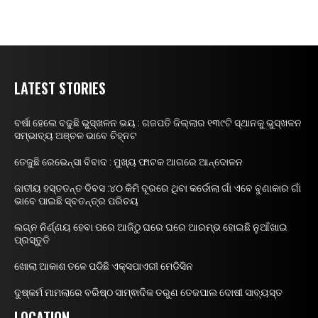
LATEST STORIES
ବର୍ଷା ହେଲେ ବଢୁଛି ଭୁସ୍ଖଳନ ଭୟ : ଗଜପତି ଜିଲ୍ଲାର ୧୩୯ଟି ସ୍ଥାନକୁ ଭୁସ୍ଖଳନ
ସମ୍ଭାବ୍ୟ ଅଞ୍ଚଳ ଭାବେ ଚିହ୍ନଟ
ତେଜୁଛି ରେଭେନ୍ସା ବିବାଦ : ମୁଖ୍ୟ ଫାଟକ ଆଗରେ ଆନ୍ଦୋଳନ
ଜାତୀୟ ହସ୍ତତନ୍ତ ଦିବସ :୪୦ କିମି ଦୂରରେ ଥିବା କର୍ଡୋଲା ଗାଁ ଏବେ ବୁଣାକାର ଗାଁ
ଭାବେ ପାଇଛି ସ୍ବତନ୍ତ୍ର ପରିଚୟ
ଲଗ୍ନ ନିର୍ଣ୍ଣୟ ହେବା ପରେ ଆଜିଠୁ ଘରେ ଘରେ ଆରମ୍ଭ ହୋଇଛି ନୁଆଁଖାଇ
ପ୍ରସ୍ତୁତି
ଖୋଲା ଆକାଶ ତଳେ ପଡିଛି ଏକ୍ସପାଏରୀ ମେଡିସିନ
ଦୁଷ୍କର୍ମ ମାମଲାରେ ବରିଷ୍ଠ ସାମ୍ଵାଦିକ ତରୁଣ ତେଜପାଲ ଦୋଷୀ ସାବ୍ୟସ୍ତ
LOCATION