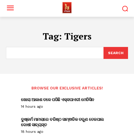
Tag:
Tigers
SEARCH
BROWSE OUR EXCLUSIVE ARTICLES!
ଖୋଲା ଆକାଶ ତଳେ ପଡିଛି ଏକ୍ସପାଏରୀ ମେଡିସିନ
14 hours ago
ଦୁଷ୍କର୍ମ ମାମଲାରେ ବରିଷ୍ଠ ସାମ୍ଵାଦିକ ତରୁଣ ତେଜପାଲ
ଦୋଷୀ ସାବ୍ୟସ୍ତ
18 hours ago