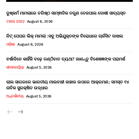
ଦୁଷ୍କର୍ମ ମାମଲାରେ ବରିଷ୍ଠ ସାମ୍ଵାଦିକ ତରୁଣ ତେଜପାଲ ଦୋଷୀ ସାବ୍ୟସ୍ତ
CWG 2022
August 6, 2026
ନିଟ୍ ପେପର ଲିକ୍ ମାମଲା :ସବୁ ଅଭିଯୁକ୍ତଙ୍କ ବିରୋଧରେ ଚାର୍ଜସିଟ ଦାଖଲ
ଓଡ଼ିଶା
August 6, 2026
ବର୍ଷାଦିନେ କାହିଁକି ବଢ଼େ ଗଣ୍ଠିବାତ ବ୍ୟଥା? ଜାଣନ୍ତୁ ବିଶେଷଜ୍ଞଙ୍କ ପରାମର୍ଶ
ଜୀବନଚର୍ଯ୍ୟା
August 5, 2026
ଲାଲ ସାଗରରେ ଭାରତୀୟ ମାଲବାହୀ ଜାହାଜ ଉପରେ ଆକ୍ରମଣ; ସମସ୍ତ ୧୪
ନାବିକ ସୁରକ୍ଷିତ ଉଦ୍ଧାର
ଅନ୍ତର୍ଜାତୀୟ
August 5, 2026