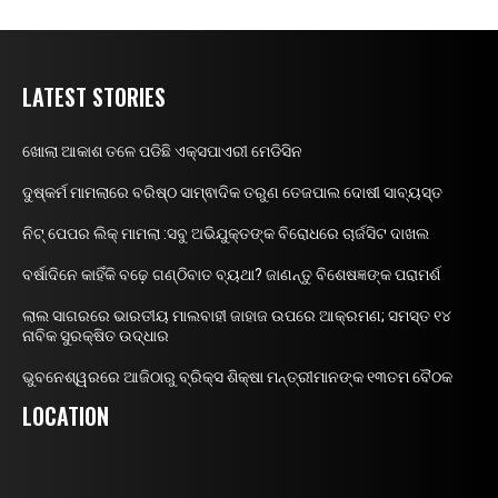
LATEST STORIES
ଖୋଲା ଆକାଶ ତଳେ ପଡିଛି ଏକ୍ସପାଏରୀ ମେଡିସିନ
ଦୁଷ୍କର୍ମ ମାମଲାରେ ବରିଷ୍ଠ ସାମ୍ଵାଦିକ ତରୁଣ ତେଜପାଲ ଦୋଷୀ ସାବ୍ୟସ୍ତ
ନିଟ୍ ପେପର ଲିକ୍ ମାମଲା :ସବୁ ଅଭିଯୁକ୍ତଙ୍କ ବିରୋଧରେ ଚାର୍ଜସିଟ ଦାଖଲ
ବର୍ଷାଦିନେ କାହିଁକି ବଢ଼େ ଗଣ୍ଠିବାତ ବ୍ୟଥା? ଜାଣନ୍ତୁ ବିଶେଷଜ୍ଞଙ୍କ ପରାମର୍ଶ
ଲାଲ ସାଗରରେ ଭାରତୀୟ ମାଲବାହୀ ଜାହାଜ ଉପରେ ଆକ୍ରମଣ; ସମସ୍ତ ୧୪
ନାବିକ ସୁରକ୍ଷିତ ଉଦ୍ଧାର
ଭୁବନେଶ୍ୱରରେ ଆଜିଠାରୁ ବ୍ରିକ୍ସ ଶିକ୍ଷା ମନ୍ତ୍ରୀମାନଙ୍କ ୧୩ତମ ବୈଠକ
LOCATION