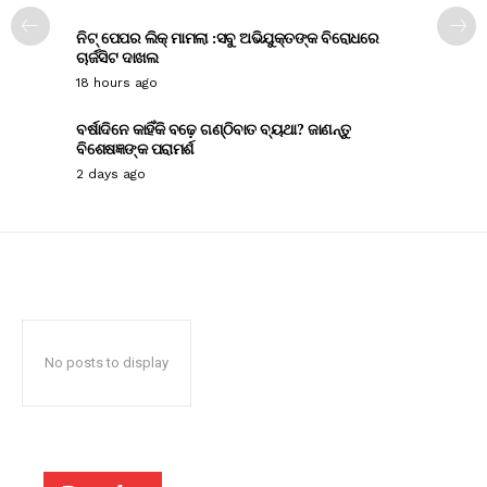
ନିଟ୍ ପେପର ଲିକ୍ ମାମଲା :ସବୁ ଅଭିଯୁକ୍ତଙ୍କ ବିରୋଧରେ
ଚାର୍ଜସିଟ ଦାଖଲ
18 hours ago
ବର୍ଷାଦିନେ କାହିଁକି ବଢ଼େ ଗଣ୍ଠିବାତ ବ୍ୟଥା? ଜାଣନ୍ତୁ
ବିଶେଷଜ୍ଞଙ୍କ ପରାମର୍ଶ
2 days ago
No posts to display