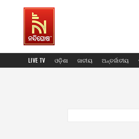
LIVE TV
ଓଡ଼ିଶା
ଜାତୀୟ
ଅନ୍ତର୍ଜାତୀୟ