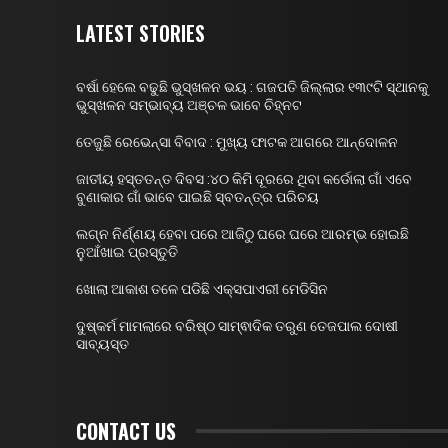
LATEST STORIES
ବର୍ଷା ହେଲେ ବଢୁଛି ଭୁସ୍ଖଳନ ଭୟ : ଗଜପତି ଜିଲ୍ଲାର ୧୩୯ଟି ସ୍ଥାନକୁ
ଭୁସ୍ଖଳନ ସମ୍ଭାବ୍ୟ ଅଞ୍ଚଳ ଭାବେ ଚିହ୍ନଟ
ତେଜୁଛି ରେଭେନ୍ସା ବିବାଦ : ମୁଖ୍ୟ ଫାଟକ ଆଗରେ ଆନ୍ଦୋଳନ
ଜାତୀୟ ହସ୍ତତନ୍ତ ଦିବସ :୪୦ କିମି ଦୂରରେ ଥିବା କର୍ଡୋଲା ଗାଁ ଏବେ
ବୁଣାକାର ଗାଁ ଭାବେ ପାଇଛି ସ୍ବତନ୍ତ୍ର ପରିଚୟ
ଲଗ୍ନ ନିର୍ଣ୍ଣୟ ହେବା ପରେ ଆଜିଠୁ ଘରେ ଘରେ ଆରମ୍ଭ ହୋଇଛି
ନୁଆଁଖାଇ ପ୍ରସ୍ତୁତି
ଖୋଲା ଆକାଶ ତଳେ ପଡିଛି ଏକ୍ସପାଏରୀ ମେଡିସିନ
ଦୁଷ୍କର୍ମ ମାମଲାରେ ବରିଷ୍ଠ ସାମ୍ଵାଦିକ ତରୁଣ ତେଜପାଲ ଦୋଷୀ
ସାବ୍ୟସ୍ତ
CONTACT US