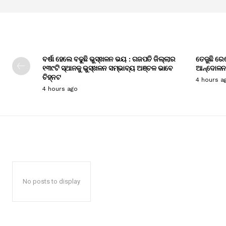
ବର୍ଷା ହେଲେ ବଢୁଛି ଭୁସ୍ଖଳନ ଭୟ : ଗଜପତି ଜିଲ୍ଲାର
ତେଜୁଛି ରେ
୧୩୯ଟି ସ୍ଥାନକୁ ଭୁସ୍ଖଳନ ସମ୍ଭାବ୍ୟ ଅଞ୍ଚଳ ଭାବେ
ଆନ୍ଦୋଳନ
ଚିହ୍ନଟ
4 hours a
4 hours ago
No posts to display