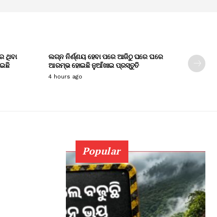
େ ଥିବା
ଲଗ୍ନ ନିର୍ଣ୍ଣୟ ହେବା ପରେ ଆଜିଠୁ ଘରେ ଘରେ
ାଇଛି
ଆରମ୍ଭ ହୋଇଛି ନୁଆଁଖାଇ ପ୍ରସ୍ତୁତି
4 hours ago
Popular