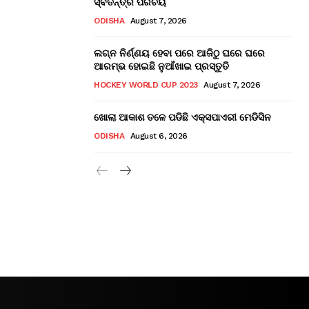
ସ୍ବତନ୍ତ୍ର ପରିଚୟ
ODISHA
August 7, 2026
ଲଗ୍ନ ନିର୍ଣ୍ଣୟ ହେବା ପରେ ଆଜିଠୁ ଘରେ ଘରେ
ଆରମ୍ଭ ହୋଇଛି ନୁଆଁଖାଇ ପ୍ରସ୍ତୁତି
HOCKEY WORLD CUP 2023
August 7, 2026
ଖୋଲା ଆକାଶ ତଳେ ପଡିଛି ଏକ୍ସପାଏରୀ ମେଡିସିନ
ODISHA
August 6, 2026