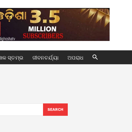
କ ସ୍ତମ୍ଭ
ଜୀବନଚର୍ଯ୍ୟା
ଅପରାଧ
SEARCH