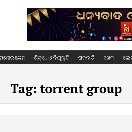
ମନୋରଞ୍ଜନ
ଶିକ୍ଷା ଓ ନିଯୁକ୍ତି
ରାଜନୀତି
ଖେଳ
ଲେଖ
Tag:
torrent group