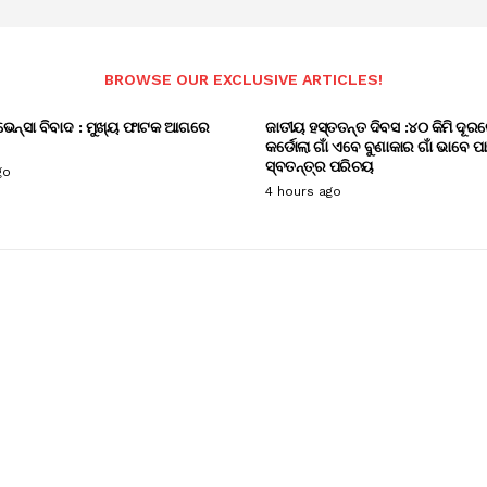
BROWSE OUR EXCLUSIVE ARTICLES!
ଭେନ୍ସା ବିବାଦ : ମୁଖ୍ୟ ଫାଟକ ଆଗରେ
ଜାତୀୟ ହସ୍ତତନ୍ତ ଦିବସ :୪୦ କିମି ଦୂରର
କର୍ଡୋଲା ଗାଁ ଏବେ ବୁଣାକାର ଗାଁ ଭାବେ ପ
ସ୍ବତନ୍ତ୍ର ପରିଚୟ
go
4 hours ago