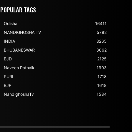
POPULAR TAGS
Odisha
16411
NANDIGHOSHA TV
5792
INDIA
3265
BHUBANESWAR
3062
BJD
2125
Naveen Patnaik
1903
PURI
1718
BJP
1618
NandighoshaTv
1584