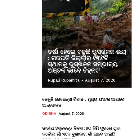
ବର୍ଷା ହେଲେ ବଢୁଛି ଭୁସ୍ଖଳନ ଭୟ
: ଗଜପତି ଜିଲ୍ଲାର ୧୩୯ଟି
ସ୍ଥାନକୁ ଭୁସ୍ଖଳନ ସମ୍ଭାବ୍ୟ
ଅଞ୍ଚଳ ଭାବେ ଚିହ୍ନଟ
Rupali Rupamita
-
August 7, 2026
ତେଜୁଛି ରେଭେନ୍ସା ବିବାଦ : ମୁଖ୍ୟ ଫାଟକ ଆଗରେ
ଆନ୍ଦୋଳନ
ODISHA
August 7, 2026
ଜାତୀୟ ହସ୍ତତନ୍ତ ଦିବସ :୪୦ କିମି ଦୂରରେ ଥିବା
କର୍ଡୋଲା ଗାଁ ଏବେ ବୁଣାକାର ଗାଁ ଭାବେ ପାଇଛି