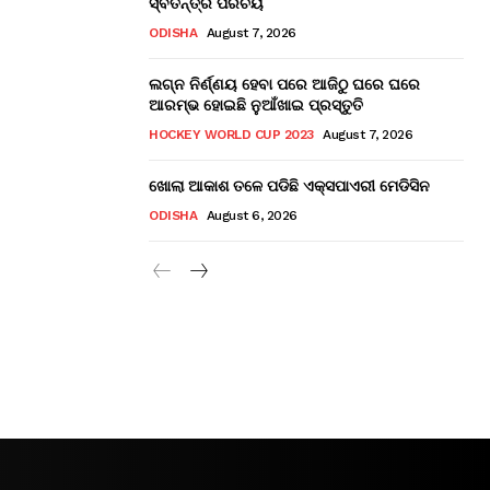
ସ୍ବତନ୍ତ୍ର ପରିଚୟ
ODISHA
August 7, 2026
ଲଗ୍ନ ନିର୍ଣ୍ଣୟ ହେବା ପରେ ଆଜିଠୁ ଘରେ ଘରେ
ଆରମ୍ଭ ହୋଇଛି ନୁଆଁଖାଇ ପ୍ରସ୍ତୁତି
HOCKEY WORLD CUP 2023
August 7, 2026
ଖୋଲା ଆକାଶ ତଳେ ପଡିଛି ଏକ୍ସପାଏରୀ ମେଡିସିନ
ODISHA
August 6, 2026