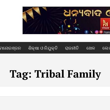
ମନୋରଞ୍ଜନ
ଶିକ୍ଷା ଓ ନିଯୁକ୍ତି
ରାଜନୀତି
ଖେଳ
ଲେଖ
Tag:
Tribal Family