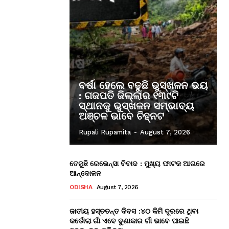
ବର୍ଷା ହେଲେ ବଢୁଛି ଭୁସ୍ଖଳନ ଭୟ
: ଗଜପତି ଜିଲ୍ଲାର ୧୩୯ଟି
ସ୍ଥାନକୁ ଭୁସ୍ଖଳନ ସମ୍ଭାବ୍ୟ
ଅଞ୍ଚଳ ଭାବେ ଚିହ୍ନଟ
Rupali Rupamita
-
August 7, 2026
ତେଜୁଛି ରେଭେନ୍ସା ବିବାଦ : ମୁଖ୍ୟ ଫାଟକ ଆଗରେ
ଆନ୍ଦୋଳନ
ODISHA
August 7, 2026
ଜାତୀୟ ହସ୍ତତନ୍ତ ଦିବସ :୪୦ କିମି ଦୂରରେ ଥିବା
କର୍ଡୋଲା ଗାଁ ଏବେ ବୁଣାକାର ଗାଁ ଭାବେ ପାଇଛି