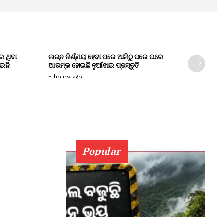
େ ଥିବା
ଲଗ୍ନ ନିର୍ଣ୍ଣୟ ହେବା ପରେ ଆଜିଠୁ ଘରେ ଘରେ
ାଇଛି
ଆରମ୍ଭ ହୋଇଛି ନୁଆଁଖାଇ ପ୍ରସ୍ତୁତି
5 hours ago
Popular