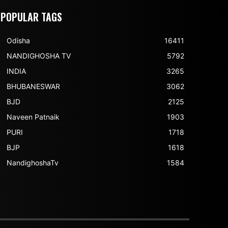
POPULAR TAGS
Odisha
16411
NANDIGHOSHA TV
5792
INDIA
3265
BHUBANESWAR
3062
BJD
2125
Naveen Patnaik
1903
PURI
1718
BJP
1618
NandighoshaTv
1584