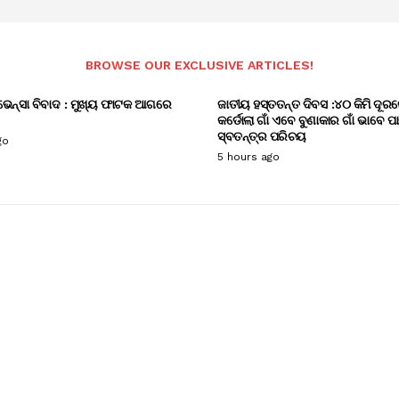
BROWSE OUR EXCLUSIVE ARTICLES!
ଭେନ୍ସା ବିବାଦ : ମୁଖ୍ୟ ଫାଟକ ଆଗରେ
ଜାତୀୟ ହସ୍ତତନ୍ତ ଦିବସ :୪୦ କିମି ଦୂରର
କର୍ଡୋଲା ଗାଁ ଏବେ ବୁଣାକାର ଗାଁ ଭାବେ ପ
ସ୍ବତନ୍ତ୍ର ପରିଚୟ
go
5 hours ago