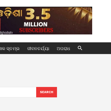
କ ସ୍ତମ୍ଭ
ଜୀବନଚର୍ଯ୍ୟା
ଅପରାଧ
SEARCH