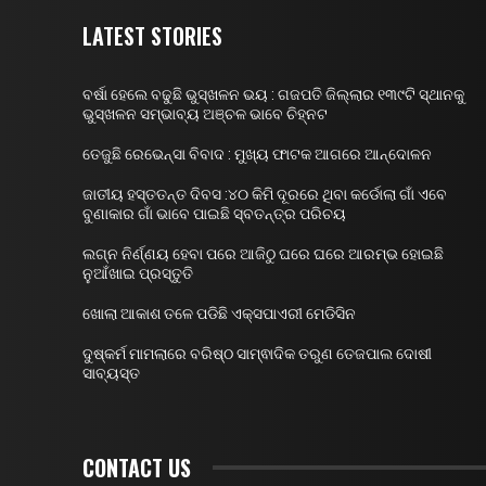
LATEST STORIES
ବର୍ଷା ହେଲେ ବଢୁଛି ଭୁସ୍ଖଳନ ଭୟ : ଗଜପତି ଜିଲ୍ଲାର ୧୩୯ଟି ସ୍ଥାନକୁ
ଭୁସ୍ଖଳନ ସମ୍ଭାବ୍ୟ ଅଞ୍ଚଳ ଭାବେ ଚିହ୍ନଟ
ତେଜୁଛି ରେଭେନ୍ସା ବିବାଦ : ମୁଖ୍ୟ ଫାଟକ ଆଗରେ ଆନ୍ଦୋଳନ
ଜାତୀୟ ହସ୍ତତନ୍ତ ଦିବସ :୪୦ କିମି ଦୂରରେ ଥିବା କର୍ଡୋଲା ଗାଁ ଏବେ
ବୁଣାକାର ଗାଁ ଭାବେ ପାଇଛି ସ୍ବତନ୍ତ୍ର ପରିଚୟ
ଲଗ୍ନ ନିର୍ଣ୍ଣୟ ହେବା ପରେ ଆଜିଠୁ ଘରେ ଘରେ ଆରମ୍ଭ ହୋଇଛି
ନୁଆଁଖାଇ ପ୍ରସ୍ତୁତି
ଖୋଲା ଆକାଶ ତଳେ ପଡିଛି ଏକ୍ସପାଏରୀ ମେଡିସିନ
ଦୁଷ୍କର୍ମ ମାମଲାରେ ବରିଷ୍ଠ ସାମ୍ଵାଦିକ ତରୁଣ ତେଜପାଲ ଦୋଷୀ
ସାବ୍ୟସ୍ତ
CONTACT US