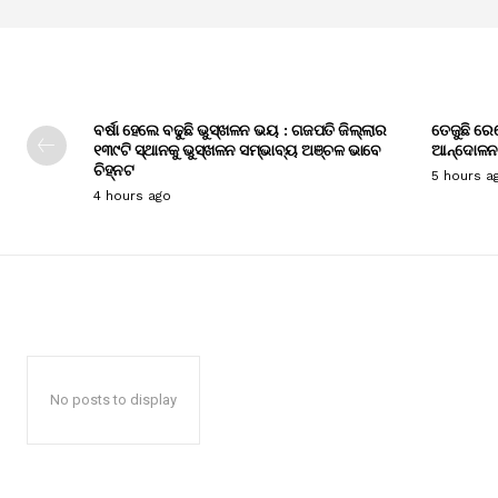
ବର୍ଷା ହେଲେ ବଢୁଛି ଭୁସ୍ଖଳନ ଭୟ : ଗଜପତି ଜିଲ୍ଲାର
ତେଜୁଛି ରେ
୧୩୯ଟି ସ୍ଥାନକୁ ଭୁସ୍ଖଳନ ସମ୍ଭାବ୍ୟ ଅଞ୍ଚଳ ଭାବେ
ଆନ୍ଦୋଳନ
ଚିହ୍ନଟ
5 hours a
4 hours ago
No posts to display