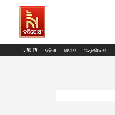
LIVE TV
ଓଡ଼ିଶା
ଜାତୀୟ
ଅନ୍ତର୍ଜାତୀୟ