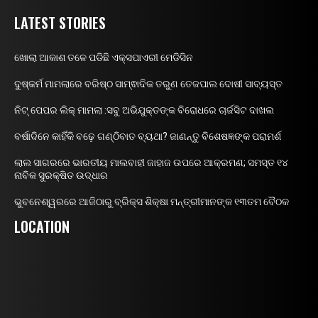
LATEST STORIES
ଖୋଲା ଆକାଶ ତଳେ ପଡିଛି ଏକ୍ସପାଏରୀ ମେଡିସିନ
ଦୁଷ୍କର୍ମ ମାମଲାରେ ବରିଷ୍ଠ ସାମ୍ଵାଦିକ ତରୁଣ ତେଜପାଲ ଦୋଷୀ ସାବ୍ୟସ୍ତ
ନିଟ୍ ପେପର ଲିକ୍ ମାମଲା :ସବୁ ଅଭିଯୁକ୍ତଙ୍କ ବିରୋଧରେ ଚାର୍ଜସିଟ ଦାଖଲ
ବର୍ଷାଦିନେ କାହିଁକି ବଢ଼େ ଗଣ୍ଠିବାତ ବ୍ୟଥା? ଜାଣନ୍ତୁ ବିଶେଷଜ୍ଞଙ୍କ ପରାମର୍ଶ
ଲାଲ ସାଗରରେ ଭାରତୀୟ ମାଲବାହୀ ଜାହାଜ ଉପରେ ଆକ୍ରମଣ; ସମସ୍ତ ୧୪
ନାବିକ ସୁରକ୍ଷିତ ଉଦ୍ଧାର
ଭୁବନେଶ୍ୱରରେ ଆଜିଠାରୁ ବ୍ରିକ୍ସ ଶିକ୍ଷା ମନ୍ତ୍ରୀମାନଙ୍କ ୧୩ତମ ବୈଠକ
LOCATION