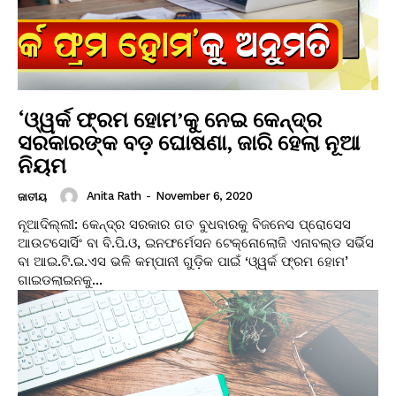
‘ଓ୍ୱର୍କ ଫ୍ରମ ହୋମ’କୁ ନେଇ କେନ୍ଦ୍ର
ସରକାରଙ୍କ ବଡ଼ ଘୋଷଣା, ଜାରି ହେଲା ନୂଆ
ନିୟମ
Anita Rath
-
November 6, 2020
ଜାତୀୟ
ନୂଆଦିଲ୍ଲୀ: କେନ୍ଦ୍ର ସରକାର ଗତ ବୁଧବାରକୁ ବିଜନେସ ପ୍ରୋସେସ
ଆଉଟସୋର୍ସିଂ ବା ବି.ପି.ଓ, ଇନଫର୍ମେସନ ଟେକ୍ନୋଲୋଜି ଏନାବଲ୍ଡ ସର୍ଭିସ
ବା ଆଇ.ଟି.ଇ.ଏସ ଭଳି କମ୍ପାନୀ ଗୁଡ଼ିକ ପାଇଁ ‘ଓ୍ୱର୍କ ଫ୍ରମ ହୋମ’
ଗାଇଡଲାଇନକୁ...