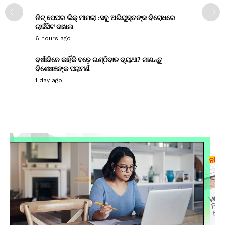
ନିଟ୍ ପେପର ଲିକ୍ ମାମଲା :ସବୁ ଅଭିଯୁକ୍ତଙ୍କ ବିରୋଧରେ
ଚାର୍ଜସିଟ ଦାଖଲ
6 hours ago
ବର୍ଷାଦିନେ କାହିଁକି ବଢ଼େ ଗଣ୍ଠିବାତ ବ୍ୟଥା? ଜାଣନ୍ତୁ
ବିଶେଷଜ୍ଞଙ୍କ ପରାମର୍ଶ
1 day ago