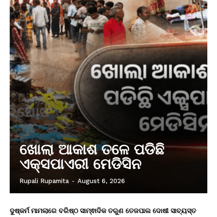
ଖୋଲା ଆକାଶ ତଳେ ପଡିଛି
ଏକ୍ସପାଏରୀ ମେଡିସିନ
Rupali Rupamita
-
August 6, 2026
ଦୁଷ୍କର୍ମ ମାମଲାରେ ବରିଷ୍ଠ ସାମ୍ଵାଦିକ ତରୁଣ ତେଜପାଲ ଦୋଷୀ ସାବ୍ୟସ୍ତ