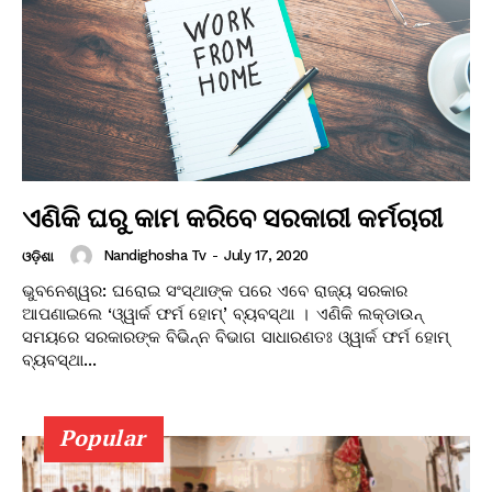
ଏଣିକି ଘରୁ କାମ କରିବେ ସରକାରୀ କର୍ମଚାରୀ
Nandighosha Tv
-
July 17, 2020
ଓଡ଼ିଶା
ଭୁବନେଶ୍ୱର: ଘରୋଇ ସଂସ୍ଥାଙ୍କ ପରେ ଏବେ ରାଜ୍ୟ ସରକାର
ଆପଣାଇଲେ ‘ଓ୍ୱାର୍କ ଫର୍ମ ହୋମ୍’ ବ୍ୟବସ୍ଥା । ଏଣିକି ଲକ୍‌ଡାଉନ୍
ସମୟରେ ସରକାରଙ୍କ ବିଭିନ୍ନ ବିଭାଗ ସାଧାରଣତଃ ଓ୍ୱାର୍କ ଫର୍ମ ହୋମ୍
ବ୍ୟବସ୍ଥା...
Popular