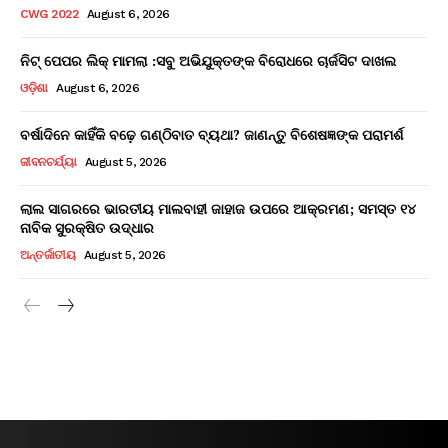
CWG 2022
August 6, 2026
ନିଟ୍ ପେପର ଲିକ୍ ମାମଲା :ସବୁ ଅଭିଯୁକ୍ତଙ୍କ ବିରୋଧରେ ଚାର୍ଜସିଟ ଦାଖଲ
ଓଡ଼ିଶା
August 6, 2026
ବର୍ଷାଦିନେ କାହିଁକି ବଢ଼େ ଗଣ୍ଠିବାତ ବ୍ୟଥା? ଜାଣନ୍ତୁ ବିଶେଷଜ୍ଞଙ୍କ ପରାମର୍ଶ
ଜୀବନଚର୍ଯ୍ୟା
August 5, 2026
ଲାଲ ସାଗରରେ ଭାରତୀୟ ମାଲବାହୀ ଜାହାଜ ଉପରେ ଆକ୍ରମଣ; ସମସ୍ତ ୧୪
ନାବିକ ସୁରକ୍ଷିତ ଉଦ୍ଧାର
ଅନ୍ତର୍ଜାତୀୟ
August 5, 2026