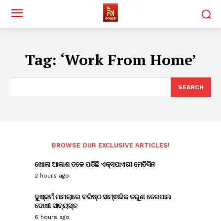
Tag:
‘Work From Home’
SEARCH
BROWSE OUR EXCLUSIVE ARTICLES!
ଖୋଲା ଆକାଶ ତଳେ ପଡିଛି ଏକ୍ସପାଏରୀ ମେଡିସିନ
2 hours ago
ଦୁଷ୍କର୍ମ ମାମଲାରେ ବରିଷ୍ଠ ସାମ୍ଵାଦିକ ତରୁଣ ତେଜପାଲ
ଦୋଷୀ ସାବ୍ୟସ୍ତ
6 hours ago