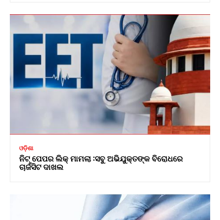
ଓଡ଼ିଶା
ନିଟ୍ ପେପର ଲିକ୍ ମାମଲା :ସବୁ ଅଭିଯୁକ୍ତଙ୍କ ବିରୋଧରେ
ଚାର୍ଜସିଟ ଦାଖଲ