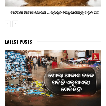
ବାଟବଣା ଆବାସ ଯୋଜନା … ପ୍ରକୃତ ହିତାଧିକାରୀଙ୍କୁ ମିଳୁନି ଘର
LATEST POSTS