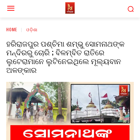
HOME
ଓଡ଼ିଶା
ହରିରାଜପୁର ପଶ୍ଚିମା ଶମ୍ଭୁ ସୋମନାଥଙ୍କ
ମନ୍ଦିରରୁ ଚୋରି ; ବିଳମ୍ବିତ ରାତିରେ
ଲୁଟେରାମାନେ ଲୁଟିନେଇଥିଲେ ମୂଲ୍ୟବାନ
ଅଳଙ୍କାର