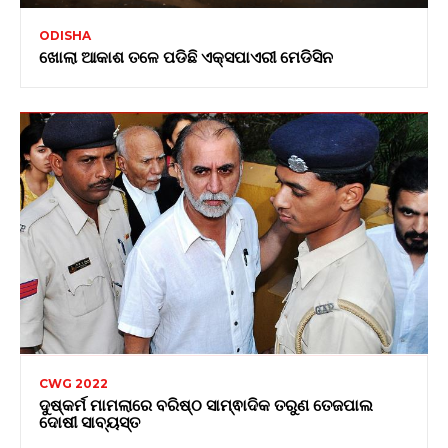
ODISHA
ଖୋଲା ଆକାଶ ତଳେ ପଡିଛି ଏକ୍ସପାଏରୀ ମେଡିସିନ
CWG 2022
ଦୁଷ୍କର୍ମ ମାମଲାରେ ବରିଷ୍ଠ ସାମ୍ଵାଦିକ ତରୁଣ ତେଜପାଲ
ଦୋଷୀ ସାବ୍ୟସ୍ତ