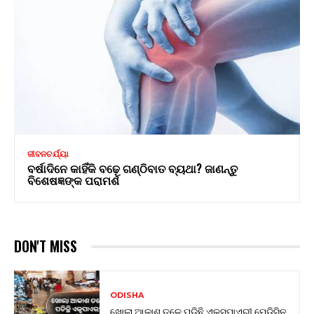
ଜୀବନଚର୍ଯ୍ୟା
ବର୍ଷାଦିନେ କାହିଁକି ବଢ଼େ ଗଣ୍ଠିବାତ ବ୍ୟଥା? ଜାଣନ୍ତୁ
ବିଶେଷଜ୍ଞଙ୍କ ପରାମର୍ଶ
DON'T MISS
ODISHA
ଖୋଲା ଆକାଶ ତଳେ ପଡିଛି ଏକ୍ସପାଏରୀ ମେଡିସିନ