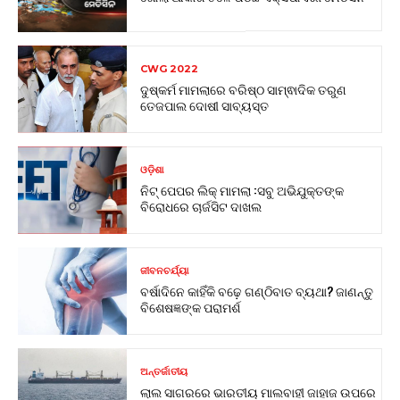
CWG 2022
ଦୁଷ୍କର୍ମ ମାମଲାରେ ବରିଷ୍ଠ ସାମ୍ଵାଦିକ ତରୁଣ
ତେଜପାଲ ଦୋଷୀ ସାବ୍ୟସ୍ତ
ଓଡ଼ିଶା
ନିଟ୍ ପେପର ଲିକ୍ ମାମଲା :ସବୁ ଅଭିଯୁକ୍ତଙ୍କ
ବିରୋଧରେ ଚାର୍ଜସିଟ ଦାଖଲ
ଜୀବନଚର୍ଯ୍ୟା
ବର୍ଷାଦିନେ କାହିଁକି ବଢ଼େ ଗଣ୍ଠିବାତ ବ୍ୟଥା? ଜାଣନ୍ତୁ
ବିଶେଷଜ୍ଞଙ୍କ ପରାମର୍ଶ
ଅନ୍ତର୍ଜାତୀୟ
ଲାଲ ସାଗରରେ ଭାରତୀୟ ମାଲବାହୀ ଜାହାଜ ଉପରେ