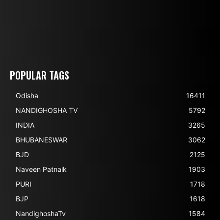
POPULAR TAGS
Odisha
16411
NANDIGHOSHA TV
5792
INDIA
3265
BHUBANESWAR
3062
BJD
2125
Naveen Patnaik
1903
PURI
1718
BJP
1618
NandighoshaTv
1584