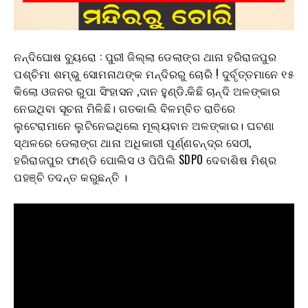
ନନ୍ଦିଘୋଷ ବ୍ୟୁରୋ : ପୁରୀ ଜିଲ୍ଲା ଡେଲାଙ୍ଗ ଥାନା ହରିରାଜପୁର
ପଶ୍ଚିମା ଶମ୍ଭୁ ସୋମନାଥଙ୍କ ମନ୍ଦିରରୁ ଚୋରି ! ଦୁର୍ବୃତ୍ତମାନେ ୧୫
କିଲୋ ଓଜନର ରୁପା ସିଂହାସନ ,ଦାନ ହୁଣ୍ଡି.କିଛି ଚାନ୍ଦି ଅଳଙ୍କାର
ନେଇଥିବା ସୂଚନା ମିଳିଛି। ଗତକାଲି ବିଳମ୍ବିତ ରାତିରେ
ଲୁଟେରାମାନେ ଲୁଟିନେଇଥିଲେ ମୂଲ୍ୟବାନ ଅଳଙ୍କାର। ଘଟଣା
ସ୍ଥଳରେ ଡେଲାଙ୍ଗ ଥାନା ଅଧିକାରୀ ପୂର୍ଣ୍ଣଚନ୍ଦ୍ର ସେଠୀ,
ହରିରାଜପୁର ଫାଣ୍ଡି ପୋଲିସ ଓ ପିପିଲି SDPO ଦେବାଶିଷ ମିଶ୍ର
ପହଞ୍ଚି ତଦନ୍ତ କରୁଛନ୍ତି ।