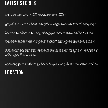
LATEST STORIES
ଖୋଲା ଆକାଶ ତଳେ ପଡିଛି ଏକ୍ସପାଏରୀ ମେଡିସିନ
ଦୁଷ୍କର୍ମ ମାମଲାରେ ବରିଷ୍ଠ ସାମ୍ଵାଦିକ ତରୁଣ ତେଜପାଲ ଦୋଷୀ ସାବ୍ୟସ୍ତ
ନିଟ୍ ପେପର ଲିକ୍ ମାମଲା :ସବୁ ଅଭିଯୁକ୍ତଙ୍କ ବିରୋଧରେ ଚାର୍ଜସିଟ ଦାଖଲ
ବର୍ଷାଦିନେ କାହିଁକି ବଢ଼େ ଗଣ୍ଠିବାତ ବ୍ୟଥା? ଜାଣନ୍ତୁ ବିଶେଷଜ୍ଞଙ୍କ ପରାମର୍ଶ
ଲାଲ ସାଗରରେ ଭାରତୀୟ ମାଲବାହୀ ଜାହାଜ ଉପରେ ଆକ୍ରମଣ; ସମସ୍ତ ୧୪
ନାବିକ ସୁରକ୍ଷିତ ଉଦ୍ଧାର
ଭୁବନେଶ୍ୱରରେ ଆଜିଠାରୁ ବ୍ରିକ୍ସ ଶିକ୍ଷା ମନ୍ତ୍ରୀମାନଙ୍କ ୧୩ତମ ବୈଠକ
LOCATION