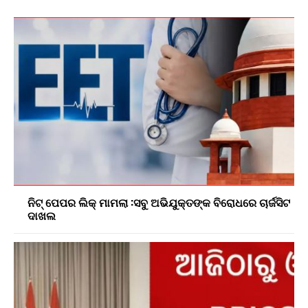
ନିଟ୍ ପେପର ଲିକ୍ ମାମଲା :ସବୁ ଅଭିଯୁକ୍ତଙ୍କ ବିରୋଧରେ ଚାର୍ଜସିଟ
ଦାଖଲ