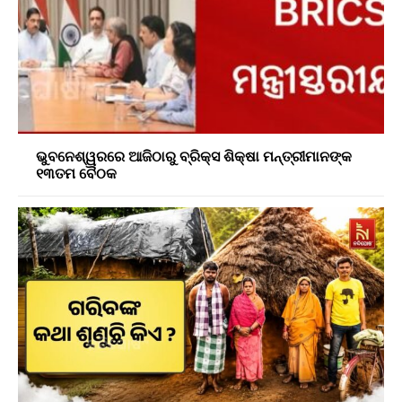
ଭୁବନେଶ୍ୱରରେ ଆଜିଠାରୁ ବ୍ରିକ୍ସ ଶିକ୍ଷା ମନ୍ତ୍ରୀମାନଙ୍କ
୧୩ତମ ବୈଠକ