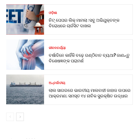
ଓଡ଼ିଶା
ନିଟ୍ ପେପର ଲିକ୍ ମାମଲା :ସବୁ ଅଭିଯୁକ୍ତଙ୍କ
ବିରୋଧରେ ଚାର୍ଜସିଟ ଦାଖଲ
ଜୀବନଚର୍ଯ୍ୟା
ବର୍ଷାଦିନେ କାହିଁକି ବଢ଼େ ଗଣ୍ଠିବାତ ବ୍ୟଥା? ଜାଣନ୍ତୁ
ବିଶେଷଜ୍ଞଙ୍କ ପରାମର୍ଶ
ଅନ୍ତର୍ଜାତୀୟ
ଲାଲ ସାଗରରେ ଭାରତୀୟ ମାଲବାହୀ ଜାହାଜ ଉପରେ
ଆକ୍ରମଣ; ସମସ୍ତ ୧୪ ନାବିକ ସୁରକ୍ଷିତ ଉଦ୍ଧାର