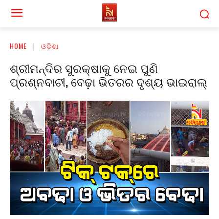
HOME
ଓଡ଼ିଶା
ଶ୍ରୀମନ୍ଦିର ସୁରକ୍ଷାକୁ ନେଇ ପୁଣି
ପ୍ରଶ୍ନବାଚୀ, ବେଢ଼ା ଭିତରର ଦୃଶ୍ୟ ଭାଇରାଲ୍