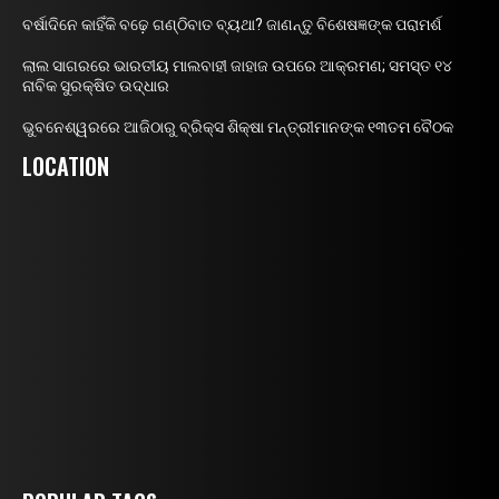
ବର୍ଷାଦିନେ କାହିଁକି ବଢ଼େ ଗଣ୍ଠିବାତ ବ୍ୟଥା? ଜାଣନ୍ତୁ ବିଶେଷଜ୍ଞଙ୍କ ପରାମର୍ଶ
ଲାଲ ସାଗରରେ ଭାରତୀୟ ମାଲବାହୀ ଜାହାଜ ଉପରେ ଆକ୍ରମଣ; ସମସ୍ତ ୧୪
ନାବିକ ସୁରକ୍ଷିତ ଉଦ୍ଧାର
ଭୁବନେଶ୍ୱରରେ ଆଜିଠାରୁ ବ୍ରିକ୍ସ ଶିକ୍ଷା ମନ୍ତ୍ରୀମାନଙ୍କ ୧୩ତମ ବୈଠକ
LOCATION