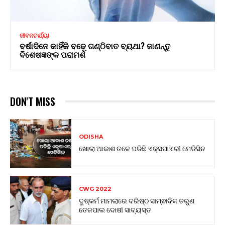
ଜୀବନଚର୍ଯ୍ୟା
ବର୍ଷାଦିନେ କାହିଁକି ବଢ଼େ ଗଣ୍ଠିବାତ ବ୍ୟଥା? ଜାଣନ୍ତୁ
ବିଶେଷଜ୍ଞଙ୍କ ପରାମର୍ଶ
DON'T MISS
ODISHA
ଖୋଲା ଆକାଶ ତଳେ ପଡିଛି ଏକ୍ସପାଏରୀ ମେଡିସିନ
CWG 2022
ଦୁଷ୍କର୍ମ ମାମଲାରେ ବରିଷ୍ଠ ସାମ୍ଵାଦିକ ତରୁଣ
ତେଜପାଲ ଦୋଷୀ ସାବ୍ୟସ୍ତ