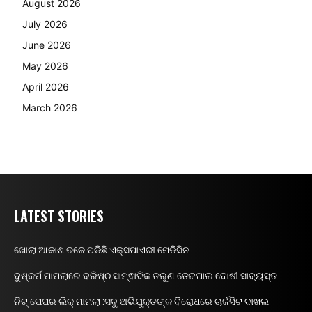
August 2026
July 2026
June 2026
May 2026
April 2026
March 2026
LATEST STORIES
ଖୋଲା ଆକାଶ ତଳେ ପଡିଛି ଏକ୍ସପାଏରୀ ମେଡିସିନ
ଦୁଷ୍କର୍ମ ମାମଲାରେ ବରିଷ୍ଠ ସାମ୍ଵାଦିକ ତରୁଣ ତେଜପାଲ ଦୋଷୀ ସାବ୍ୟସ୍ତ
ନିଟ୍ ପେପର ଲିକ୍ ମାମଲା :ସବୁ ଅଭିଯୁକ୍ତଙ୍କ ବିରୋଧରେ ଚାର୍ଜସିଟ ଦାଖଲ