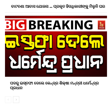
ବାଟବଣା ଆବାସ ଯୋଜନା … ପ୍ରକୃତ ହିତାଧିକାରୀଙ୍କୁ ମିଳୁନି ଘର
ପଦରୁ ଇସ୍ତଫା ଦେଲେ କେନ୍ଦ୍ର ଶିକ୍ଷା ମନ୍ତ୍ରୀ ଧର୍ମେନ୍ଦ୍ର
ପ୍ରଧାନ