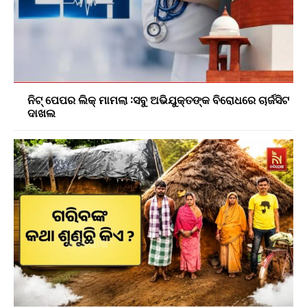
ନିଟ୍ ପେପର ଲିକ୍ ମାମଲା :ସବୁ ଅଭିଯୁକ୍ତଙ୍କ ବିରୋଧରେ ଚାର୍ଜସିଟ
ଦାଖଲ