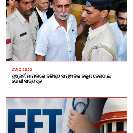
CWG 2022
ଦୁଷ୍କର୍ମ ମାମଲାରେ ବରିଷ୍ଠ ସାମ୍ଵାଦିକ ତରୁଣ ତେଜପାଲ
ଦୋଷୀ ସାବ୍ୟସ୍ତ