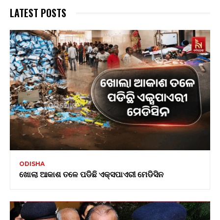
LATEST POSTS
ODISHA
ଖୋଲା ଆକାଶ ତଳେ ପଡିଛି ଏକ୍ସପାଏରୀ ମେଡିସିନ