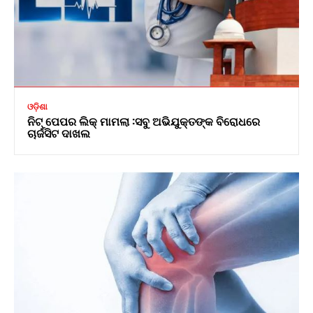
ଓଡ଼ିଶା
ନିଟ୍ ପେପର ଲିକ୍ ମାମଲା :ସବୁ ଅଭିଯୁକ୍ତଙ୍କ ବିରୋଧରେ
ଚାର୍ଜସିଟ ଦାଖଲ