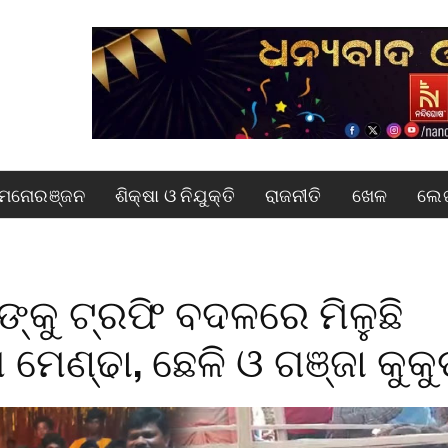
ମନୋରଞ୍ଜନ
ଶିକ୍ଷା ଓ ନିଯୁକ୍ତି
ରାଜନୀତି
ଖେଳ
ଲେଖ
ଙ୍କୁ ଟ୍ରଫି ବଦଳରେ ମିଳୁଛି
ା ମେଣ୍ଢା, ଛେଳି ଓ ଗଞ୍ଜା କୁକୁ