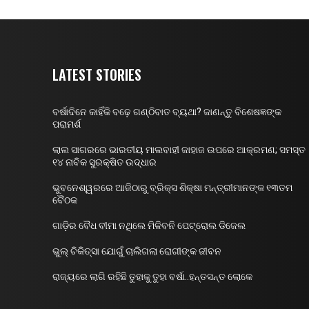
LATEST STORIES
ବର୍ଷାଦିନେ କାହିଁକି ବଢ଼େ ଗଣ୍ଠିବାତ ବ୍ୟଥା? ଜାଣନ୍ତୁ ବିଶେଷଜ୍ଞଙ୍କ
ପରାମର୍ଶ
ଲାଲ ସାଗରରେ ଭାରତୀୟ ମାଲବାହୀ ଜାହାଜ ଉପରେ ଆକ୍ରମଣ; ସମସ୍ତ
୧୪ ନାବିକ ସୁରକ୍ଷିତ ଉଦ୍ଧାର
ଭୁବନେଶ୍ୱରରେ ଆଜିଠାରୁ ବ୍ରିକ୍ସ ଶିକ୍ଷା ମନ୍ତ୍ରୀମାନଙ୍କ ୧୩ତମ
ବୈଠକ
ଗାଡ଼ିର ବୈଧ ବୀମା ନଥିଲେ ମିଳିବନି ପେଟ୍ରୋଲ ଡିଜେଲ
ଭୁଲ୍ ଚିକିତ୍ସା ଯୋଗୁଁ ଚାଲିଗଲା ରୋଗୀଙ୍କ ଜୀବନ
ରାଜ୍ୟରେ ଲାଗି ରହିଛି ତୁହାକୁ ତୁହା ବର୍ଷା..ହନ୍ତସନ୍ତ ଲୋକେ