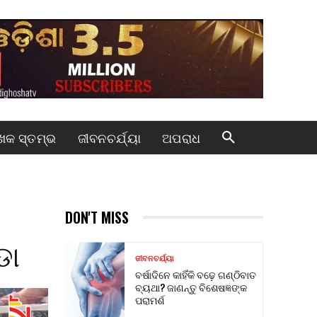
କ ସ୍ତମ୍ଭ
ଜୀବନଚର୍ଯ୍ୟା
ଅପରାଧ
DON'T MISS
ଡା
ଜୀବନଚର୍ଯ୍ୟା
ବର୍ଷାଦିନେ କାହିଁକି ବଢ଼େ ଗଣ୍ଠିବାତ
ବ୍ୟଥା? ଜାଣନ୍ତୁ ବିଶେଷଜ୍ଞଙ୍କ
ପରାମର୍ଶ