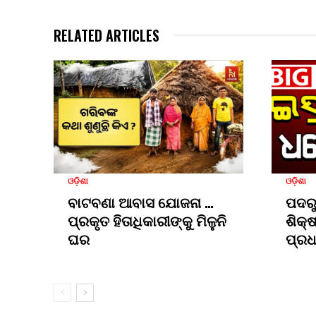
RELATED ARTICLES
ଓଡ଼ିଶା
ଓଡ଼ିଶା
ବାଟବଣା ଆବାସ ଯୋଜନା …
ପଦରୁ
ପ୍ରକୃତ ହିତାଧିକାରୀଙ୍କୁ ମିଳୁନି
ଶିକ୍ଷ
ଘର
ପ୍ରଧ