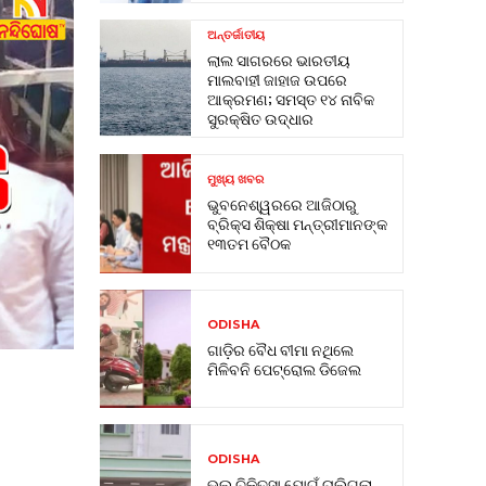
ଅନ୍ତର୍ଜାତୀୟ
ଲାଲ ସାଗରରେ ଭାରତୀୟ
ମାଲବାହୀ ଜାହାଜ ଉପରେ
ଆକ୍ରମଣ; ସମସ୍ତ ୧୪ ନାବିକ
ସୁରକ୍ଷିତ ଉଦ୍ଧାର
ମୁଖ୍ୟ ଖବର
ଭୁବନେଶ୍ୱରରେ ଆଜିଠାରୁ
ବ୍ରିକ୍ସ ଶିକ୍ଷା ମନ୍ତ୍ରୀମାନଙ୍କ
୧୩ତମ ବୈଠକ
ODISHA
ଗାଡ଼ିର ବୈଧ ବୀମା ନଥିଲେ
ମିଳିବନି ପେଟ୍ରୋଲ ଡିଜେଲ
ODISHA
ଭୁଲ୍ ଚିକିତ୍ସା ଯୋଗୁଁ ଚାଲିଗଲା