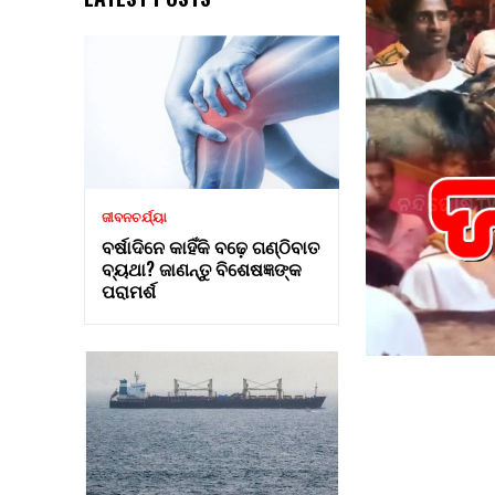
ଜୀବନଚର୍ଯ୍ୟା
ବର୍ଷାଦିନେ କାହିଁକି ବଢ଼େ ଗଣ୍ଠିବାତ
ବ୍ୟଥା? ଜାଣନ୍ତୁ ବିଶେଷଜ୍ଞଙ୍କ
ପରାମର୍ଶ