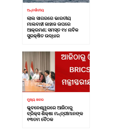
ଅନ୍ତର୍ଜାତୀୟ
ଲାଲ ସାଗରରେ ଭାରତୀୟ
ମାଲବାହୀ ଜାହାଜ ଉପରେ
ଆକ୍ରମଣ; ସମସ୍ତ ୧୪ ନାବିକ
ସୁରକ୍ଷିତ ଉଦ୍ଧାର
ମୁଖ୍ୟ ଖବର
ଭୁବନେଶ୍ୱରରେ ଆଜିଠାରୁ
ବ୍ରିକ୍ସ ଶିକ୍ଷା ମନ୍ତ୍ରୀମାନଙ୍କ
୧୩ତମ ବୈଠକ