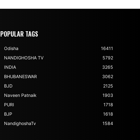
POPULAR TAGS
Odisha
16411
NANDIGHOSHA TV
5792
INDIA
3265
BHUBANESWAR
3062
BJD
2125
Naveen Patnaik
1903
PURI
1718
BJP
1618
NandighoshaTv
1584