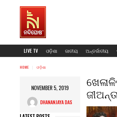
LIVE TV
ଓଡ଼ିଶା
ଜାତୀୟ
ଅନ୍ତର୍ଜାତୀୟ
HOME
ଓଡ଼ିଶା
ଖେଳାଳି
NOVEMBER 5, 2019
ଜୀଅନ୍ତ
DHANANJAYA DAS
LATEST POSTS