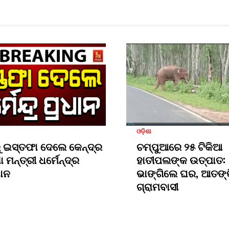
ଓଡ଼ିଶା
 ଇସ୍ତଫା ଦେଲେ କେନ୍ଦ୍ର
ଚମ୍ପୁଆରେ ୨୫ ଟିକିଆ
ା ମନ୍ତ୍ରୀ ଧର୍ମେନ୍ଦ୍ର
ହାତୀପଲଙ୍କ ଉତ୍ପାତ:
ାନ
ଭାଙ୍ଗିଲେ ଘର, ଆତଙ୍
ଗ୍ରାମବାସୀ