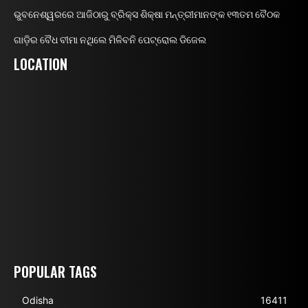
ଭୁବନେଶ୍ୱରରେ ଆଜିଠାରୁ ବ୍ରିକ୍ସ ଶିକ୍ଷା ମନ୍ତ୍ରୀମାନଙ୍କ ୧୩ତମ ବୈଠକ
ଗାଡ଼ିର ବୈଧ ବୀମା ନଥିଲେ ମିଳିବନି ପେଟ୍ରୋଲ ଡିଜେଲ
LOCATION
POPULAR TAGS
Odisha
16411