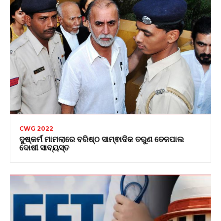
CWG 2022
ଦୁଷ୍କର୍ମ ମାମଲାରେ ବରିଷ୍ଠ ସାମ୍ଵାଦିକ ତରୁଣ ତେଜପାଲ
ଦୋଷୀ ସାବ୍ୟସ୍ତ