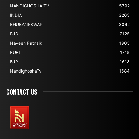
NANDIGHOSHA TV
5792
INDIA
3265
BHUBANESWAR
3062
BJD
2125
Naveen Patnaik
1903
PURI
1718
BJP
1618
NandighoshaTv
1584
CONTACT US