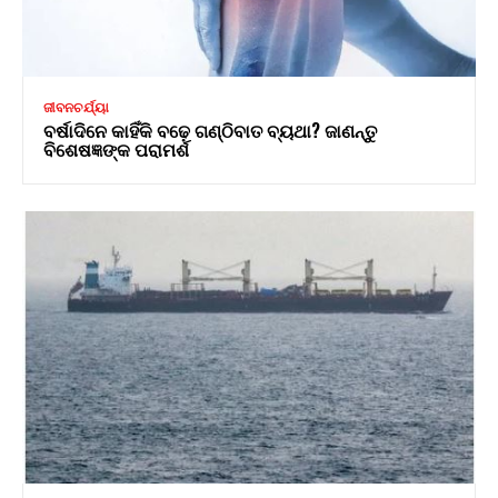
ଜୀବନଚର୍ଯ୍ୟା
ବର୍ଷାଦିନେ କାହିଁକି ବଢ଼େ ଗଣ୍ଠିବାତ ବ୍ୟଥା? ଜାଣନ୍ତୁ
ବିଶେଷଜ୍ଞଙ୍କ ପରାମର୍ଶ