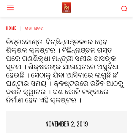
HOME
ତାଜା ଖବର
ଚିତ୍ରକୋଣ୍ଡା ବିଚ୍ଛିନ୍ନାଞ୍ଚଳରେ ହେବ
ଶିକ୍ଷକ କ୍ଳଷ୍ଟର । ବିଛିନ୍ନାଞ୍ଚଳ ଗସ୍ତ
ପରେ ଗଣଶିକ୍ଷା ମନ୍ତ୍ରୀ ସମୀର ଦାସଙ୍କ
ସୂଚନା । ଶିକ୍ଷକଙ୍କ ଯାତାୟତରେ ଅସୁବିଧା
ହେଉଛି । ସେଠାକୁ ଯିବା ଆସିବାରେ ଲାଗୁଛି ଛ’
ଘଣ୍ଟାର ସମୟ । କ୍ଳଷ୍ଟରରେ ରହିବ ଆଠରୁ
ଦଶଟି କ୍ୱାଟର । ଦଶ କୋଟି ଟଙ୍କାରେ
ନିର୍ମାଣ ହେବ ଏହି କ୍ଳଷ୍ଟର ।
NOVEMBER 2, 2019