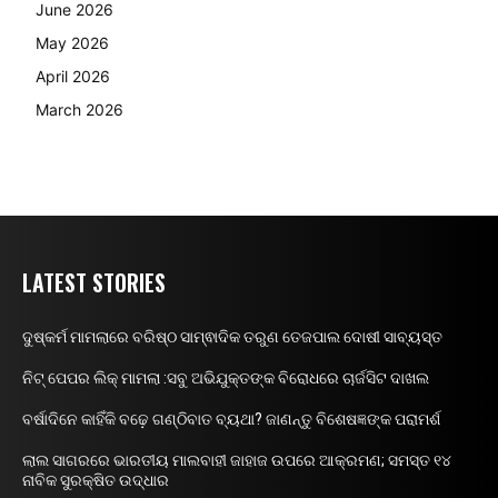
June 2026
May 2026
April 2026
March 2026
LATEST STORIES
ଦୁଷ୍କର୍ମ ମାମଲାରେ ବରିଷ୍ଠ ସାମ୍ଵାଦିକ ତରୁଣ ତେଜପାଲ ଦୋଷୀ ସାବ୍ୟସ୍ତ
ନିଟ୍ ପେପର ଲିକ୍ ମାମଲା :ସବୁ ଅଭିଯୁକ୍ତଙ୍କ ବିରୋଧରେ ଚାର୍ଜସିଟ ଦାଖଲ
ବର୍ଷାଦିନେ କାହିଁକି ବଢ଼େ ଗଣ୍ଠିବାତ ବ୍ୟଥା? ଜାଣନ୍ତୁ ବିଶେଷଜ୍ଞଙ୍କ ପରାମର୍ଶ
ଲାଲ ସାଗରରେ ଭାରତୀୟ ମାଲବାହୀ ଜାହାଜ ଉପରେ ଆକ୍ରମଣ; ସମସ୍ତ ୧୪
ନାବିକ ସୁରକ୍ଷିତ ଉଦ୍ଧାର