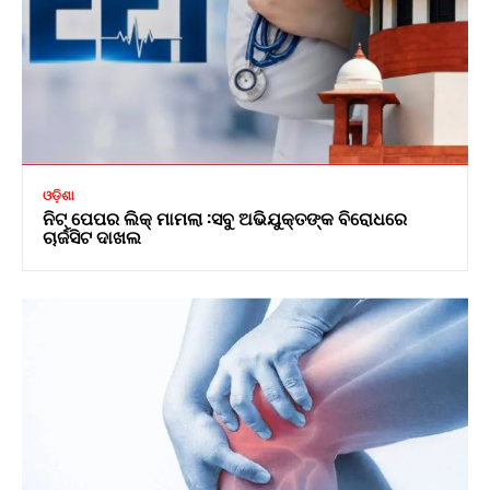
ଓଡ଼ିଶା
ନିଟ୍ ପେପର ଲିକ୍ ମାମଲା :ସବୁ ଅଭିଯୁକ୍ତଙ୍କ ବିରୋଧରେ
ଚାର୍ଜସିଟ ଦାଖଲ