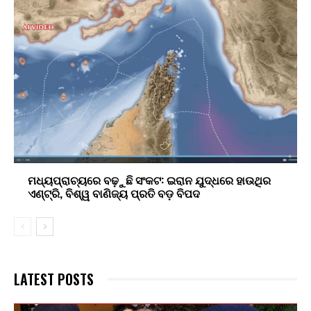
ମଧ୍ୟପ୍ରାଚ୍ୟରେ ବଢ଼ୁଛି ସଂକଟ: ଇରାନ ଯୁଦ୍ଧରେ ହାଉଥିର
ଏଣ୍ଟ୍ରି, ବିଶ୍ୱ ବାଣିଜ୍ୟ ପ୍ରତି ବଡ଼ ବିପଦ
LATEST POSTS