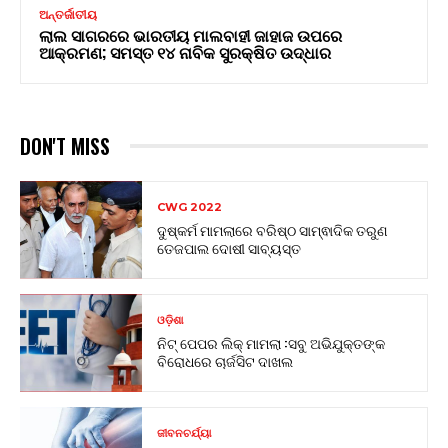
ଅନ୍ତର୍ଜାତୀୟ
ଲାଲ ସାଗରରେ ଭାରତୀୟ ମାଲବାହୀ ଜାହାଜ ଉପରେ
ଆକ୍ରମଣ; ସମସ୍ତ ୧୪ ନାବିକ ସୁରକ୍ଷିତ ଉଦ୍ଧାର
DON'T MISS
CWG 2022
ଦୁଷ୍କର୍ମ ମାମଲାରେ ବରିଷ୍ଠ ସାମ୍ଵାଦିକ ତରୁଣ
ତେଜପାଲ ଦୋଷୀ ସାବ୍ୟସ୍ତ
ଓଡ଼ିଶା
ନିଟ୍ ପେପର ଲିକ୍ ମାମଲା :ସବୁ ଅଭିଯୁକ୍ତଙ୍କ
ବିରୋଧରେ ଚାର୍ଜସିଟ ଦାଖଲ
ଜୀବନଚର୍ଯ୍ୟା