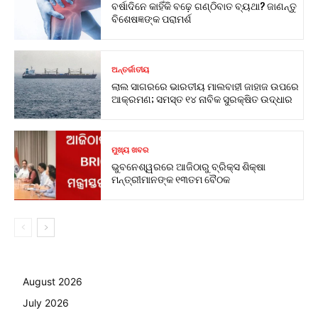
ବର୍ଷାଦିନେ କାହିଁକି ବଢ଼େ ଗଣ୍ଠିବାତ ବ୍ୟଥା? ଜାଣନ୍ତୁ
ବିଶେଷଜ୍ଞଙ୍କ ପରାମର୍ଶ
ଅନ୍ତର୍ଜାତୀୟ
ଲାଲ ସାଗରରେ ଭାରତୀୟ ମାଲବାହୀ ଜାହାଜ ଉପରେ
ଆକ୍ରମଣ; ସମସ୍ତ ୧୪ ନାବିକ ସୁରକ୍ଷିତ ଉଦ୍ଧାର
ମୁଖ୍ୟ ଖବର
ଭୁବନେଶ୍ୱରରେ ଆଜିଠାରୁ ବ୍ରିକ୍ସ ଶିକ୍ଷା
ମନ୍ତ୍ରୀମାନଙ୍କ ୧୩ତମ ବୈଠକ
August 2026
July 2026