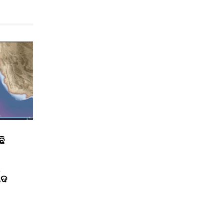
ଛି
ପଦ