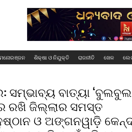
ମନୋରଞ୍ଜନ
ଶିକ୍ଷା ଓ ନିଯୁକ୍ତି
ରାଜନୀତି
ଖେଳ
ଲେଖ
: ସମ୍ଭାବ୍ୟ ବାତ୍ୟା ‘ବୁଲବୁଲ
ରେ ରଖି ଜିଲ୍ଲାର ସମସ୍ତ
ନୁଷ୍ଠାନ ଓ ଅଙ୍ଗନୱାଡ଼ି କେନ୍ଦ