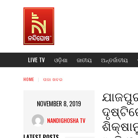
LIVE TV
ଓଡ଼ିଶା
ଜାତୀୟ
ଅନ୍ତର୍ଜାତୀୟ
HOME
ତାଜା ଖବର
ଯାଜପୁର
NOVEMBER 8, 2019
ଦୃଷ୍ଟି
ଶିକ୍ଷା
NANDIGHOSHA TV
LATEST POSTS