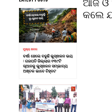
ଆଜି ଓ 
କଲେ ଯ
ମୁଖ୍ୟ ଖବର
ବର୍ଷା ହେଲେ ବଢୁଛି ଭୁସ୍ଖଳନ ଭୟ
: ଗଜପତି ଜିଲ୍ଲାର ୧୩୯ଟି
ସ୍ଥାନକୁ ଭୁସ୍ଖଳନ ସମ୍ଭାବ୍ୟ
ଅଞ୍ଚଳ ଭାବେ ଚିହ୍ନଟ