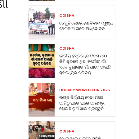
ଣା
ODISHA
ତେଜୁଛି ରେଭେନ୍ସା ବିବାଦ : ମୁଖ୍ୟ
ଫାଟକ ଆଗରେ ଆନ୍ଦୋଳନ
ODISHA
ଜାତୀୟ ହସ୍ତତନ୍ତ ଦିବସ :୪୦
କିମି ଦୂରରେ ଥିବା କର୍ଡୋଲା ଗାଁ
ଏବେ ବୁଣାକାର ଗାଁ ଭାବେ ପାଇଛି
ସ୍ବତନ୍ତ୍ର ପରିଚୟ
HOCKEY WORLD CUP 2023
ଲଗ୍ନ ନିର୍ଣ୍ଣୟ ହେବା ପରେ
ଆଜିଠୁ ଘରେ ଘରେ ଆରମ୍ଭ
ହୋଇଛି ନୁଆଁଖାଇ ପ୍ରସ୍ତୁତି
ODISHA
ଖୋଲା ଆକାଶ ତଳେ ପଡିଛି