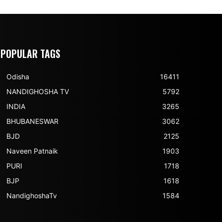
POPULAR TAGS
Odisha
16411
NANDIGHOSHA TV
5792
INDIA
3265
BHUBANESWAR
3062
BJD
2125
Naveen Patnaik
1903
PURI
1718
BJP
1618
NandighoshaTv
1584