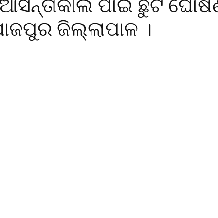
ଆସନ୍ତାକାଲି ପାଇଁ ଛୁଟି ଘୋଷ
ାଜପୁର ଜିଲ୍ଲାପାଳ ।