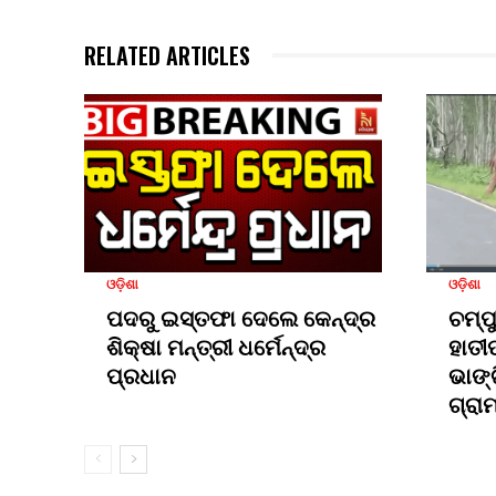
RELATED ARTICLES
ଓଡ଼ିଶା
ଓଡ଼ିଶା
ପଦରୁ ଇସ୍ତଫା ଦେଲେ କେନ୍ଦ୍ର
ଚମ୍ପ
ଶିକ୍ଷା ମନ୍ତ୍ରୀ ଧର୍ମେନ୍ଦ୍ର
ହାତୀ
ପ୍ରଧାନ
ଭାଙ୍
ଗ୍ରା