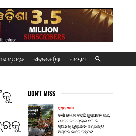
କ ସ୍ତମ୍ଭ
ଜୀବନଚର୍ଯ୍ୟା
ଅପରାଧ
’କୁ
DON'T MISS
ମୁଖ୍ୟ ଖବର
ବର୍ଷା ହେଲେ ବଢୁଛି ଭୁସ୍ଖଳନ ଭୟ
୍ରକୁ
: ଗଜପତି ଜିଲ୍ଲାର ୧୩୯ଟି
ସ୍ଥାନକୁ ଭୁସ୍ଖଳନ ସମ୍ଭାବ୍ୟ
ଅଞ୍ଚଳ ଭାବେ ଚିହ୍ନଟ