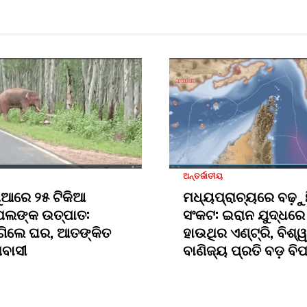
ଅନ୍ତର୍ଜାତୀୟ
ୁଆରେ ୨୫ ଟିକିଆ
ମଧ୍ୟପ୍ରାଚ୍ୟରେ ବଢ଼ୁ
ପଲଙ୍କ ଉତ୍ପାତ:
ସଂକଟ: ଇରାନ ଯୁଦ୍ଧରେ
ଗିଲେ ଘର, ଆତଙ୍କିତ
ହାଉଥିର ଏଣ୍ଟ୍ରି, ବିଶ୍ୱ
ମବାସୀ
ବାଣିଜ୍ୟ ପ୍ରତି ବଡ଼ ବି