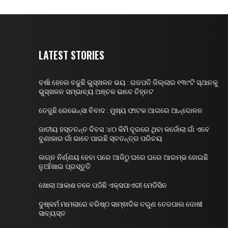
LATEST STORIES
ବର୍ଷା ହେଲେ ବଢୁଛି ଭୁସ୍ଖଳନ ଭୟ : ଗଜପତି ଜିଲ୍ଲାର ୧୩୯ଟି ସ୍ଥାନକୁ
ଭୁସ୍ଖଳନ ସମ୍ଭାବ୍ୟ ଅଞ୍ଚଳ ଭାବେ ଚିହ୍ନଟ
ତେଜୁଛି ରେଭେନ୍ସା ବିବାଦ : ମୁଖ୍ୟ ଫାଟକ ଆଗରେ ଆନ୍ଦୋଳନ
ଜାତୀୟ ହସ୍ତତନ୍ତ ଦିବସ :୪୦ କିମି ଦୂରରେ ଥିବା କର୍ଡୋଲା ଗାଁ ଏବେ
ବୁଣାକାର ଗାଁ ଭାବେ ପାଇଛି ସ୍ବତନ୍ତ୍ର ପରିଚୟ
ଲଗ୍ନ ନିର୍ଣ୍ଣୟ ହେବା ପରେ ଆଜିଠୁ ଘରେ ଘରେ ଆରମ୍ଭ ହୋଇଛି
ନୁଆଁଖାଇ ପ୍ରସ୍ତୁତି
ଖୋଲା ଆକାଶ ତଳେ ପଡିଛି ଏକ୍ସପାଏରୀ ମେଡିସିନ
ଦୁଷ୍କର୍ମ ମାମଲାରେ ବରିଷ୍ଠ ସାମ୍ଵାଦିକ ତରୁଣ ତେଜପାଲ ଦୋଷୀ
ସାବ୍ୟସ୍ତ