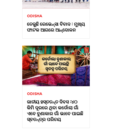
ODISHA
ତେଜୁଛି ରେଭେନ୍ସା ବିବାଦ : ମୁଖ୍ୟ
ଫାଟକ ଆଗରେ ଆନ୍ଦୋଳନ
ODISHA
ଜାତୀୟ ହସ୍ତତନ୍ତ ଦିବସ :୪୦
କିମି ଦୂରରେ ଥିବା କର୍ଡୋଲା ଗାଁ
ଏବେ ବୁଣାକାର ଗାଁ ଭାବେ ପାଇଛି
ସ୍ବତନ୍ତ୍ର ପରିଚୟ