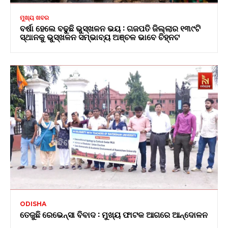
ମୁଖ୍ୟ ଖବର
ବର୍ଷା ହେଲେ ବଢୁଛି ଭୁସ୍ଖଳନ ଭୟ : ଗଜପତି ଜିଲ୍ଲାର ୧୩୯ଟି
ସ୍ଥାନକୁ ଭୁସ୍ଖଳନ ସମ୍ଭାବ୍ୟ ଅଞ୍ଚଳ ଭାବେ ଚିହ୍ନଟ
ODISHA
ତେଜୁଛି ରେଭେନ୍ସା ବିବାଦ : ମୁଖ୍ୟ ଫାଟକ ଆଗରେ ଆନ୍ଦୋଳନ