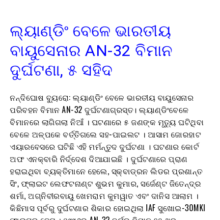
ଲ୍ୟାଣ୍ଡିଂ ବେଳେ ଭାରତୀୟ
ବାୟୁସେନାର AN-32 ବିମାନ
ଦୁର୍ଘଟଣା, ୫ ସହିଦ
ନନ୍ଦିଘୋଷ ବ୍ୟୁରୋ: ଲ୍ୟାଣ୍ଡିଂ ବେଳେ ଭାରତୀୟ ବାୟୁସେନାର
ପରିବହନ ବିମାନ AN-32 ଦୁର୍ଘଟଣାଗ୍ରସ୍ତ। ଲ୍ୟାଣ୍ଡିଂବେଳେ
ବିମାନରେ ଲାଗିଗଲା ନିଆଁ । ଘଟଣାରେ ୫ ଜଣଙ୍କ ମୃତ୍ୟୁ ଘଟିଥିବା
ବେଳେ ଅଳ୍ପକେ ବର୍ତ୍ତିଗଲେ ସହ-ପାଇଲଟ । ଆସାମ ଜୋରହାଟ
ଏୟାରବେସରେ ଘଟିଛି ଏହି ମର୍ମନ୍ତୁଦ ଦୁର୍ଘଟଣା । ଘଟଣାର କୋର୍ଟ
ଅଫ ଏନକ୍ବାରି ନିର୍ଦ୍ଦେଶ ଦିଆଯାଇଛି । ଦୁର୍ଘଟଣାରେ ପ୍ରାଣ
ହରାଇଥିବା ବ୍ୟକ୍ତିମାନେ ହେଲେ, ସ୍କ୍ବାଡ୍ରନ ଲିଡର ପ୍ରଶାନ୍ତ
ସିଂ, ଫ୍ଲାଇଟ ଲେଫଟନାଣ୍ଟ ଶୁଭମ କୁମାର, ସର୍ଜେଣ୍ଟ ଜିତେନ୍ଦ୍ର
ଶର୍ମା, ଅଗ୍ନିବୀରବାୟୁ ଖେମରାମ କୁମୱାତ ଏବଂ ଦାନିସ ଆଲାମ ।
କିଛିମାସ ପୂର୍ବରୁ ଦୁର୍ଘଟଣାର ଶିକାର ହୋଇଥିଲା IAF ସୁଖୋଇ-30MKI
ଫାଇଟର ଜେଟ । ୧୯୯୬ରୁ AN-32 ବର୍ଗର ବିମାନ ୨୨ ଥର