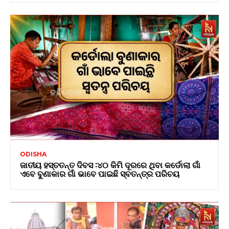
ODISHA
ଜାତୀୟ ହସ୍ତତନ୍ତ ଦିବସ :୪୦ କିମି ଦୂରରେ ଥିବା କର୍ଡୋଲା ଗାଁ
ଏବେ ବୁଣାକାର ଗାଁ ଭାବେ ପାଇଛି ସ୍ବତନ୍ତ୍ର ପରିଚୟ