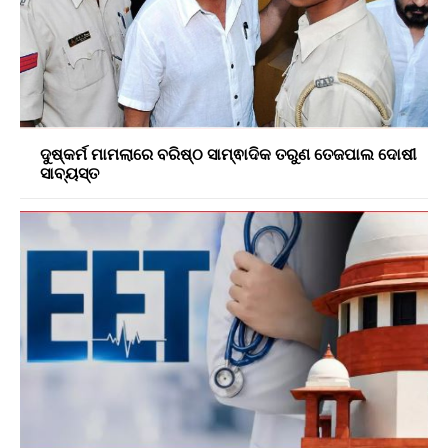
ଦୁଷ୍କର୍ମ ମାମଲାରେ ବରିଷ୍ଠ ସାମ୍ଵାଦିକ ତରୁଣ ତେଜପାଲ ଦୋଷୀ
ସାବ୍ୟସ୍ତ