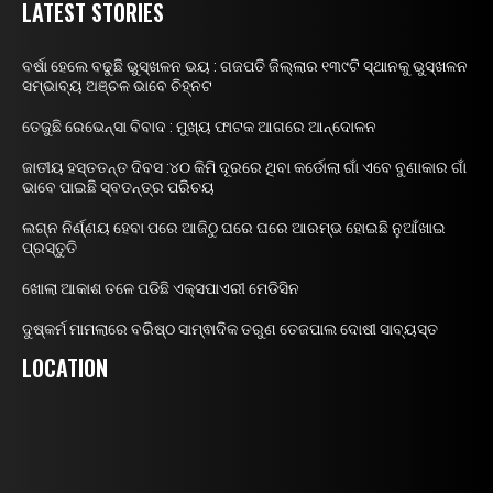
LATEST STORIES
ବର୍ଷା ହେଲେ ବଢୁଛି ଭୁସ୍ଖଳନ ଭୟ : ଗଜପତି ଜିଲ୍ଲାର ୧୩୯ଟି ସ୍ଥାନକୁ ଭୁସ୍ଖଳନ
ସମ୍ଭାବ୍ୟ ଅଞ୍ଚଳ ଭାବେ ଚିହ୍ନଟ
ତେଜୁଛି ରେଭେନ୍ସା ବିବାଦ : ମୁଖ୍ୟ ଫାଟକ ଆଗରେ ଆନ୍ଦୋଳନ
ଜାତୀୟ ହସ୍ତତନ୍ତ ଦିବସ :୪୦ କିମି ଦୂରରେ ଥିବା କର୍ଡୋଲା ଗାଁ ଏବେ ବୁଣାକାର ଗାଁ
ଭାବେ ପାଇଛି ସ୍ବତନ୍ତ୍ର ପରିଚୟ
ଲଗ୍ନ ନିର୍ଣ୍ଣୟ ହେବା ପରେ ଆଜିଠୁ ଘରେ ଘରେ ଆରମ୍ଭ ହୋଇଛି ନୁଆଁଖାଇ
ପ୍ରସ୍ତୁତି
ଖୋଲା ଆକାଶ ତଳେ ପଡିଛି ଏକ୍ସପାଏରୀ ମେଡିସିନ
ଦୁଷ୍କର୍ମ ମାମଲାରେ ବରିଷ୍ଠ ସାମ୍ଵାଦିକ ତରୁଣ ତେଜପାଲ ଦୋଷୀ ସାବ୍ୟସ୍ତ
LOCATION