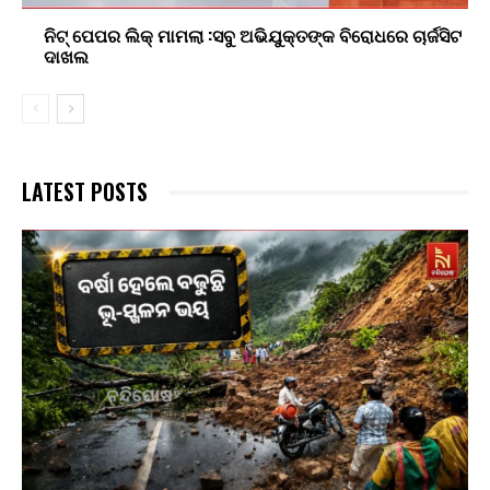
ନିଟ୍ ପେପର ଲିକ୍ ମାମଲା :ସବୁ ଅଭିଯୁକ୍ତଙ୍କ ବିରୋଧରେ ଚାର୍ଜସିଟ
ଦାଖଲ
LATEST POSTS