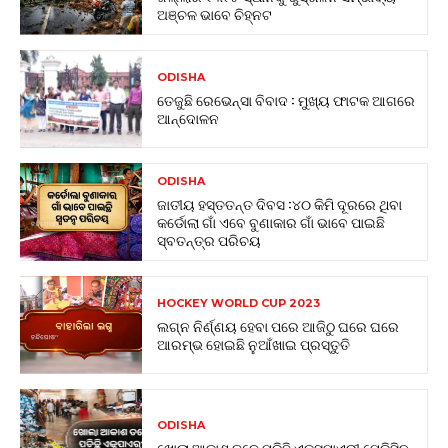
ଅଞ୍ଚଳ ଭାବେ ଚିହ୍ନଟ
ODISHA
ତେଜୁଛି ରେଭେନ୍ସା ବିବାଦ : ମୁଖ୍ୟ ଫାଟକ ଆଗରେ
ଆନ୍ଦୋଳନ
ODISHA
ଜାତୀୟ ହସ୍ତତନ୍ତ ଦିବସ :୪୦ କିମି ଦୂରରେ ଥିବା
କର୍ଡୋଲା ଗାଁ ଏବେ ବୁଣାକାର ଗାଁ ଭାବେ ପାଇଛି
ସ୍ବତନ୍ତ୍ର ପରିଚୟ
HOCKEY WORLD CUP 2023
ଲଗ୍ନ ନିର୍ଣ୍ଣୟ ହେବା ପରେ ଆଜିଠୁ ଘରେ ଘରେ
ଆରମ୍ଭ ହୋଇଛି ନୁଆଁଖାଇ ପ୍ରସ୍ତୁତି
ODISHA
ଖୋଲା ଆକାଶ ତଳେ ପଡିଛି ଏକ୍ସପାଏରୀ ମେଡିସିନ