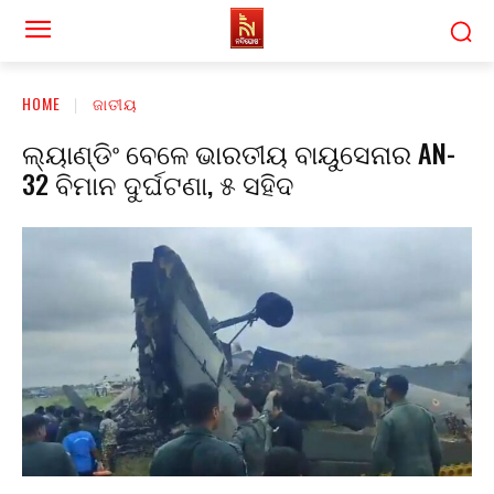
HOME
ଜାତୀୟ
ଲ୍ୟାଣ୍ଡିଂ ବେଳେ ଭାରତୀୟ ବାୟୁସେନାର AN-
32 ବିମାନ ଦୁର୍ଘଟଣା, ୫ ସହିଦ