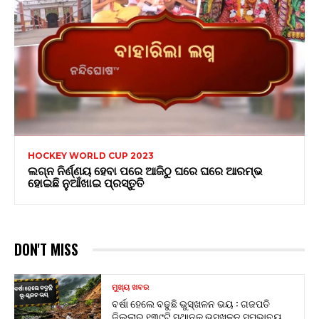
HOCKEY WORLD CUP 2023
ଲଗ୍ନ ନିର୍ଣ୍ଣୟ ହେବା ପରେ ଆଜିଠୁ ଘରେ ଘରେ ଆରମ୍ଭ
ହୋଇଛି ନୁଆଁଖାଇ ପ୍ରସ୍ତୁତି
DON'T MISS
ମୁଖ୍ୟ ଖବର
ବର୍ଷା ହେଲେ ବଢୁଛି ଭୁସ୍ଖଳନ ଭୟ : ଗଜପତି
ଜିଲ୍ଲାର ୧୩୯ଟି ସ୍ଥାନକୁ ଭୁସ୍ଖଳନ ସମ୍ଭାବ୍ୟ