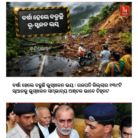
ବର୍ଷା ହେଲେ ବଢୁଛି ଭୁସ୍ଖଳନ ଭୟ : ଗଜପତି ଜିଲ୍ଲାର ୧୩୯ଟି
ସ୍ଥାନକୁ ଭୁସ୍ଖଳନ ସମ୍ଭାବ୍ୟ ଅଞ୍ଚଳ ଭାବେ ଚିହ୍ନଟ