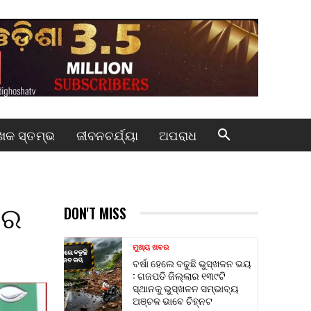
କ ସ୍ତମ୍ଭ
ଜୀବନଚର୍ଯ୍ୟା
ଅପରାଧ
ିର
DON'T MISS
ମୁଖ୍ୟ ଖବର
ବର୍ଷା ହେଲେ ବଢୁଛି ଭୁସ୍ଖଳନ ଭୟ
: ଗଜପତି ଜିଲ୍ଲାର ୧୩୯ଟି
ସ୍ଥାନକୁ ଭୁସ୍ଖଳନ ସମ୍ଭାବ୍ୟ
ଅଞ୍ଚଳ ଭାବେ ଚିହ୍ନଟ