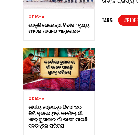
ତାଙ୍କ ପ୍ରାପ୍ୟ 
ODISHA
TAGS:
#BJDP
ତେଜୁଛି ରେଭେନ୍ସା ବିବାଦ : ମୁଖ୍ୟ
ଫାଟକ ଆଗରେ ଆନ୍ଦୋଳନ
ODISHA
ଜାତୀୟ ହସ୍ତତନ୍ତ ଦିବସ :୪୦
କିମି ଦୂରରେ ଥିବା କର୍ଡୋଲା ଗାଁ
ଏବେ ବୁଣାକାର ଗାଁ ଭାବେ ପାଇଛି
ସ୍ବତନ୍ତ୍ର ପରିଚୟ