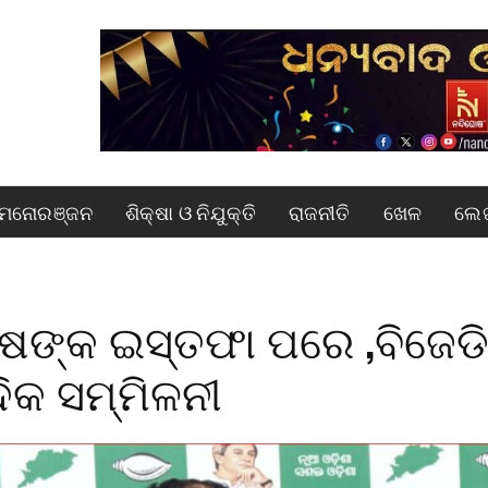
ମନୋରଞ୍ଜନ
ଶିକ୍ଷା ଓ ନିଯୁକ୍ତି
ରାଜନୀତି
ଖେଳ
ଲେଖ
ିଷଙ୍କ ଇସ୍ତଫା ପରେ ,ବିଜେଡ
ଦିକ ସମ୍ମିଳନୀ