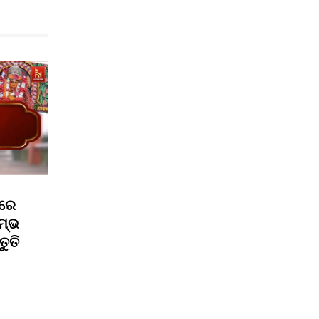
ପରେ
ମ୍ଭ
ତୁତି