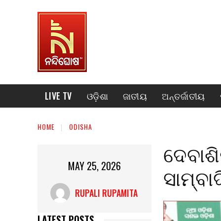
LIVE TV
ଓଡ଼ିଶା
ଜାତୀୟ
ଅନ୍ତର୍ଜାତୀୟ
HOME
ODISHA
ଦେବାଶ
MAY 25, 2026
ସାମ୍ବା
RUPALI RUPAMITA
LATEST POSTS