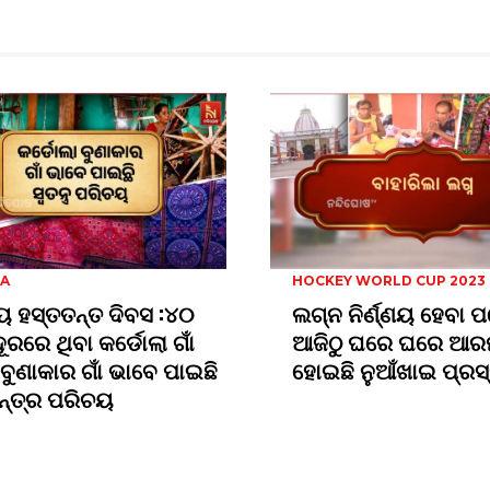
HA
HOCKEY WORLD CUP 2023
ୟ ହସ୍ତତନ୍ତ ଦିବସ :୪୦
ଲଗ୍ନ ନିର୍ଣ୍ଣୟ ହେବା 
ଦୂରରେ ଥିବା କର୍ଡୋଲା ଗାଁ
ଆଜିଠୁ ଘରେ ଘରେ ଆର
ବୁଣାକାର ଗାଁ ଭାବେ ପାଇଛି
ହୋଇଛି ନୁଆଁଖାଇ ପ୍ରସ୍
ନ୍ତ୍ର ପରିଚୟ