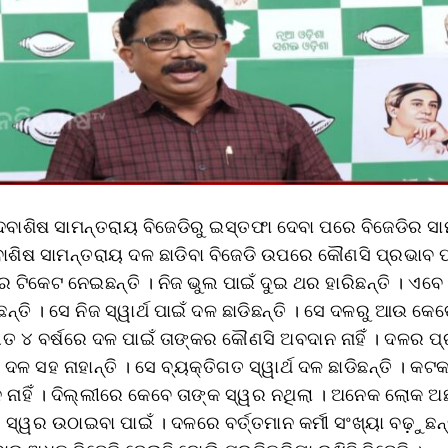
େବାଶିଷ ସାମନ୍ତରାୟ ବିଜେଡିରୁ ଇସ୍ତଫା ଦେବା ପରେ ବିଜେଡିର ସା
ବାଶିଷ ସାମନ୍ତରାୟ ଦଳ ଛାଡିବା ବିଜେଡି ଉପରେ କୌଣସି ପ୍ରଭାବ ପଡ
ର ଟିକେଟ ନେଇଛନ୍ତି । ନିଜ ଭୁଲ ପାଇଁ ଦୁଇ ଥର ହାରିଛନ୍ତି । ଏବେ
୍ତି । ସେ ନିଜ ସ୍ୱାର୍ଥ ପାଇଁ ଦଳ ଛାଡିଛନ୍ତି । ସେ ଦଳରୁ ଆଉ କେ
ତ ୪ ବର୍ଷରେ ଦଳ ପାଇଁ ତାଙ୍କର କୌଣସି ଅବଦାନ ନାହିଁ । ଦଳର ପ୍
 ଦଳ ସହ ନାହାନ୍ତି । ସେ ବ୍ୟକ୍ତିଗତ ସ୍ୱାର୍ଥ ଦଳ ଛାଡିଛନ୍ତି । କ
ନାହିଁ । ଦିଲ୍ଲୀରେ କେବେ ତାଙ୍କ ସ୍ୱର ନଥିଲା । ଅନେକ ଲୋକ ଅଛ
୍ୱର ଉଠାଇବା ପାଇଁ । ଦଳରେ ବର୍ତ୍ତମାନ କର୍ମୀ ସଂଖ୍ୟା ବଢ଼ୁଛନ୍