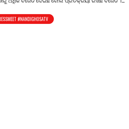
ଠାରୁ ଅଧିକ ବିଜେଡି ଦେଇଛି ବୋଲି ପ୍ରତିକ୍ରିୟା ରଖିଛି ବିଜେଡି ।…
RESSMEET #NANDIGHOSATV