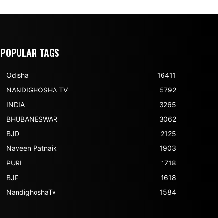
POPULAR TAGS
Odisha
16411
NANDIGHOSHA TV
5792
INDIA
3265
BHUBANESWAR
3062
BJD
2125
Naveen Patnaik
1903
PURI
1718
BJP
1618
NandighoshaTv
1584