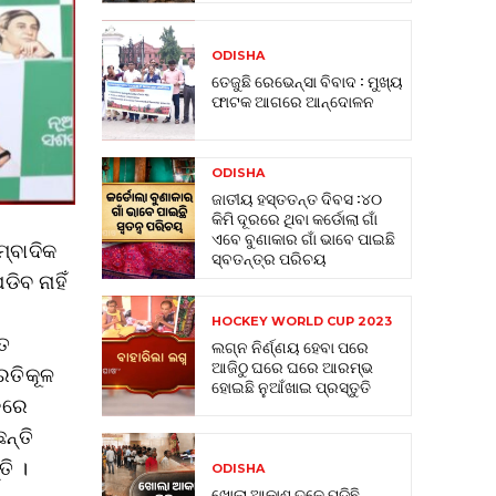
ODISHA
ତେଜୁଛି ରେଭେନ୍ସା ବିବାଦ : ମୁଖ୍ୟ
ଫାଟକ ଆଗରେ ଆନ୍ଦୋଳନ
ODISHA
ଜାତୀୟ ହସ୍ତତନ୍ତ ଦିବସ :୪୦
କିମି ଦୂରରେ ଥିବା କର୍ଡୋଲା ଗାଁ
ଏବେ ବୁଣାକାର ଗାଁ ଭାବେ ପାଇଛି
ମ୍ବାଦିକ
ସ୍ବତନ୍ତ୍ର ପରିଚୟ
ିବ ନାହିଁ
HOCKEY WORLD CUP 2023
ତେ
ଲଗ୍ନ ନିର୍ଣ୍ଣୟ ହେବା ପରେ
ଆଜିଠୁ ଘରେ ଘରେ ଆରମ୍ଭ
ରତିକୂଳ
ହୋଇଛି ନୁଆଁଖାଇ ପ୍ରସ୍ତୁତି
ଟକରେ
ନ୍ତି
ତି ।
ODISHA
ଖୋଲା ଆକାଶ ତଳେ ପଡିଛି