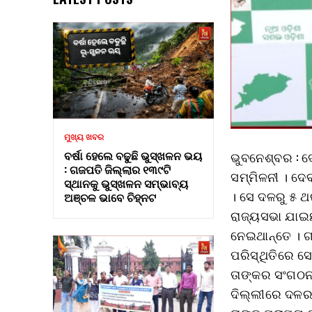
ମୁଖ୍ୟ ଖବର
ବର୍ଷା ହେଲେ ବଢୁଛି ଭୁସ୍ଖଳନ ଭୟ
ଭୁବନେଶ୍ବର : ଦ
: ଗଜପତି ଜିଲ୍ଲାର ୧୩୯ଟି
ସମ୍ମିଳନୀ । ଦେ
ସ୍ଥାନକୁ ଭୁସ୍ଖଳନ ସମ୍ଭାବ୍ୟ
। ସେ ଦଳରୁ ୫ ଥ
ଅଞ୍ଚଳ ଭାବେ ଚିହ୍ନଟ
ରାଜ୍ୟସଭା ଯାଇଛନ
ନେଇଥାନ୍ତେ । ଗ
ପରିସ୍ଥିତିରେ ସେ
ତାଙ୍କର ସଂଗଠନ 
ଦିଲ୍ଲୀରେ ଦଳର ସ