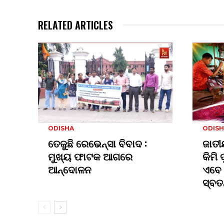
RELATED ARTICLES
ODISHA
ODIS
ତେଜୁଛି ରେଭେନ୍ସା ବିବାଦ :
ଜାତୀ
ମୁଖ୍ୟ ଫାଟକ ଆଗରେ
କିମି 
ଆନ୍ଦୋଳନ
ଏବେ 
ସ୍ବତ