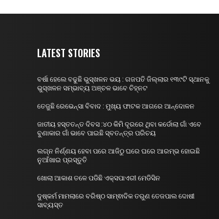
LATEST STORIES
ବର୍ଷା ହେଲେ ବଢୁଛି ଭୁସ୍ଖଳନ ଭୟ : ଗଜପତି ଜିଲ୍ଲାର ୧୩୯ଟି ସ୍ଥାନକୁ
ଭୁସ୍ଖଳନ ସମ୍ଭାବ୍ୟ ଅଞ୍ଚଳ ଭାବେ ଚିହ୍ନଟ
ତେଜୁଛି ରେଭେନ୍ସା ବିବାଦ : ମୁଖ୍ୟ ଫାଟକ ଆଗରେ ଆନ୍ଦୋଳନ
ଜାତୀୟ ହସ୍ତତନ୍ତ ଦିବସ :୪୦ କିମି ଦୂରରେ ଥିବା କର୍ଡୋଲା ଗାଁ ଏବେ
ବୁଣାକାର ଗାଁ ଭାବେ ପାଇଛି ସ୍ବତନ୍ତ୍ର ପରିଚୟ
ଲଗ୍ନ ନିର୍ଣ୍ଣୟ ହେବା ପରେ ଆଜିଠୁ ଘରେ ଘରେ ଆରମ୍ଭ ହୋଇଛି
ନୁଆଁଖାଇ ପ୍ରସ୍ତୁତି
ଖୋଲା ଆକାଶ ତଳେ ପଡିଛି ଏକ୍ସପାଏରୀ ମେଡିସିନ
ଦୁଷ୍କର୍ମ ମାମଲାରେ ବରିଷ୍ଠ ସାମ୍ଵାଦିକ ତରୁଣ ତେଜପାଲ ଦୋଷୀ
ସାବ୍ୟସ୍ତ