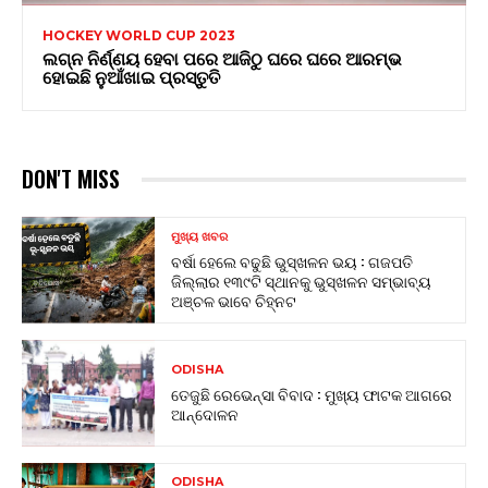
HOCKEY WORLD CUP 2023
ଲଗ୍ନ ନିର୍ଣ୍ଣୟ ହେବା ପରେ ଆଜିଠୁ ଘରେ ଘରେ ଆରମ୍ଭ
ହୋଇଛି ନୁଆଁଖାଇ ପ୍ରସ୍ତୁତି
DON'T MISS
ମୁଖ୍ୟ ଖବର
ବର୍ଷା ହେଲେ ବଢୁଛି ଭୁସ୍ଖଳନ ଭୟ : ଗଜପତି
ଜିଲ୍ଲାର ୧୩୯ଟି ସ୍ଥାନକୁ ଭୁସ୍ଖଳନ ସମ୍ଭାବ୍ୟ
ଅଞ୍ଚଳ ଭାବେ ଚିହ୍ନଟ
ODISHA
ତେଜୁଛି ରେଭେନ୍ସା ବିବାଦ : ମୁଖ୍ୟ ଫାଟକ ଆଗରେ
ଆନ୍ଦୋଳନ
ODISHA