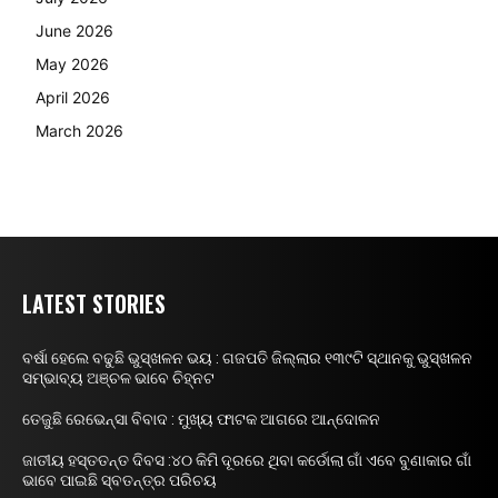
June 2026
May 2026
April 2026
March 2026
LATEST STORIES
ବର୍ଷା ହେଲେ ବଢୁଛି ଭୁସ୍ଖଳନ ଭୟ : ଗଜପତି ଜିଲ୍ଲାର ୧୩୯ଟି ସ୍ଥାନକୁ ଭୁସ୍ଖଳନ
ସମ୍ଭାବ୍ୟ ଅଞ୍ଚଳ ଭାବେ ଚିହ୍ନଟ
ତେଜୁଛି ରେଭେନ୍ସା ବିବାଦ : ମୁଖ୍ୟ ଫାଟକ ଆଗରେ ଆନ୍ଦୋଳନ
ଜାତୀୟ ହସ୍ତତନ୍ତ ଦିବସ :୪୦ କିମି ଦୂରରେ ଥିବା କର୍ଡୋଲା ଗାଁ ଏବେ ବୁଣାକାର ଗାଁ
ଭାବେ ପାଇଛି ସ୍ବତନ୍ତ୍ର ପରିଚୟ