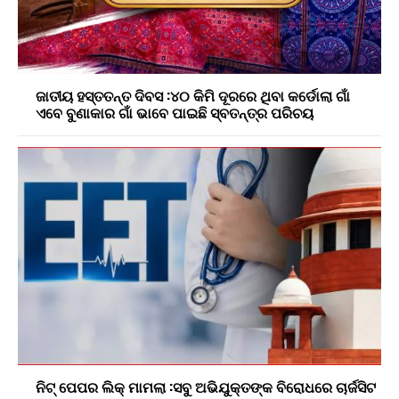
ଜାତୀୟ ହସ୍ତତନ୍ତ ଦିବସ :୪୦ କିମି ଦୂରରେ ଥିବା କର୍ଡୋଲା ଗାଁ
ଏବେ ବୁଣାକାର ଗାଁ ଭାବେ ପାଇଛି ସ୍ବତନ୍ତ୍ର ପରିଚୟ
ନିଟ୍ ପେପର ଲିକ୍ ମାମଲା :ସବୁ ଅଭିଯୁକ୍ତଙ୍କ ବିରୋଧରେ ଚାର୍ଜସିଟ