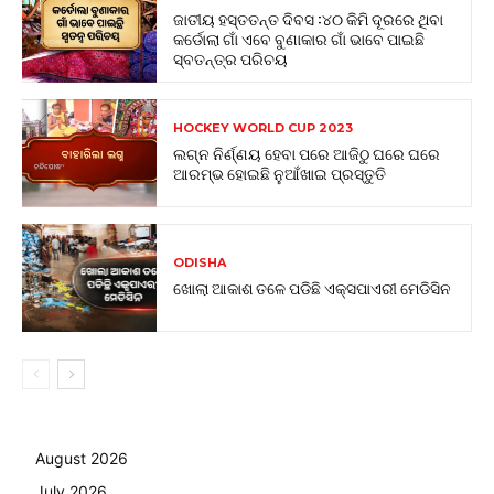
ଜାତୀୟ ହସ୍ତତନ୍ତ ଦିବସ :୪୦ କିମି ଦୂରରେ ଥିବା
କର୍ଡୋଲା ଗାଁ ଏବେ ବୁଣାକାର ଗାଁ ଭାବେ ପାଇଛି
ସ୍ବତନ୍ତ୍ର ପରିଚୟ
HOCKEY WORLD CUP 2023
ଲଗ୍ନ ନିର୍ଣ୍ଣୟ ହେବା ପରେ ଆଜିଠୁ ଘରେ ଘରେ
ଆରମ୍ଭ ହୋଇଛି ନୁଆଁଖାଇ ପ୍ରସ୍ତୁତି
ODISHA
ଖୋଲା ଆକାଶ ତଳେ ପଡିଛି ଏକ୍ସପାଏରୀ ମେଡିସିନ
August 2026
July 2026