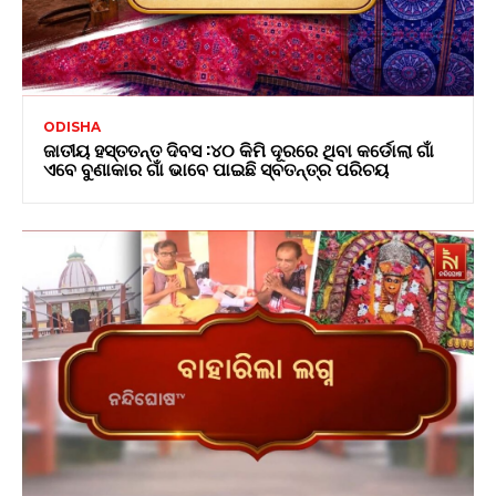
ODISHA
ଜାତୀୟ ହସ୍ତତନ୍ତ ଦିବସ :୪୦ କିମି ଦୂରରେ ଥିବା କର୍ଡୋଲା ଗାଁ
ଏବେ ବୁଣାକାର ଗାଁ ଭାବେ ପାଇଛି ସ୍ବତନ୍ତ୍ର ପରିଚୟ