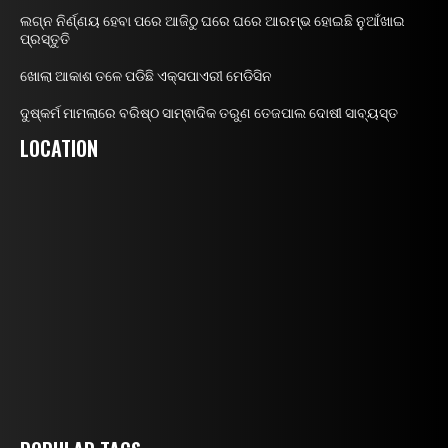
ଲଗ୍ନ ନିର୍ଣ୍ଣୟ ହେବା ପରେ ଆଜିଠୁ ଘରେ ଘରେ ଆରମ୍ଭ ହୋଇଛି ନୁଆଁଖାଇ
ପ୍ରସ୍ତୁତି
ଖୋଲା ଆକାଶ ତଳେ ପଡିଛି ଏକ୍ସପାଏରୀ ମେଡିସିନ
ଦୁଷ୍କର୍ମ ମାମଲାରେ ବରିଷ୍ଠ ସାମ୍ଵାଦିକ ତରୁଣ ତେଜପାଲ ଦୋଷୀ ସାବ୍ୟସ୍ତ
LOCATION