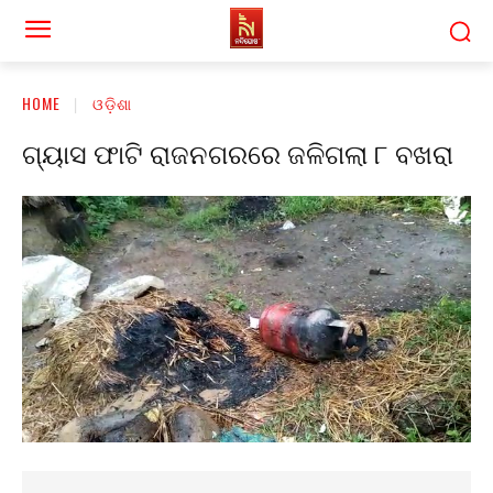
HOME
ଓଡ଼ିଶା
ଗ୍ୟାସ ଫାଟି ରାଜନଗରରେ ଜଳିଗଲା ୮ ବଖରା