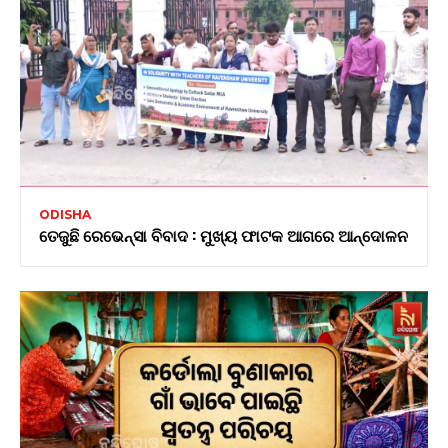
ODISHA
ତେଜୁଛି ରେଭେନ୍ସା ବିବାଦ : ମୁଖ୍ୟ ଫାଟକ ଆଗରେ ଆନ୍ଦୋଳନ