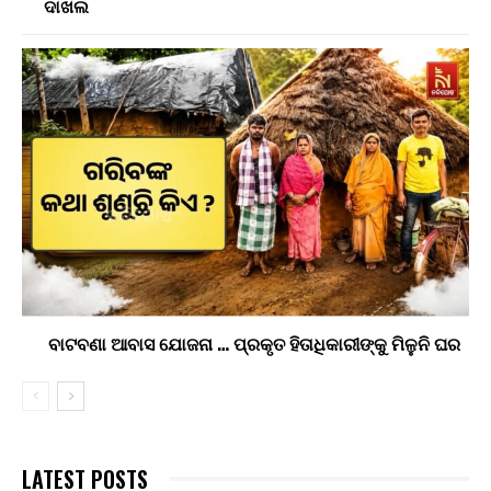
ଦାଖଲ
ବାଟବଣା ଆବାସ ଯୋଜନା … ପ୍ରକୃତ ହିତାଧିକାରୀଙ୍କୁ ମିଳୁନି ଘର
LATEST POSTS