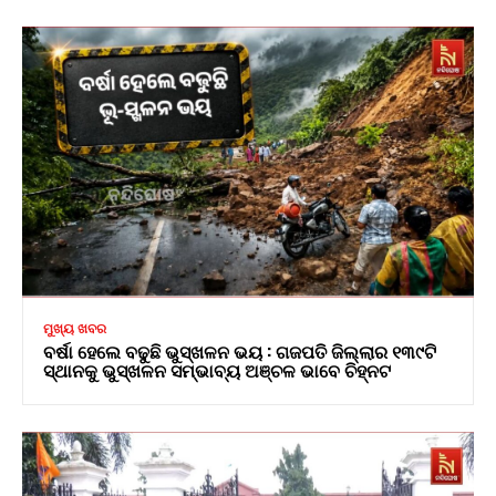
ମୁଖ୍ୟ ଖବର
ବର୍ଷା ହେଲେ ବଢୁଛି ଭୁସ୍ଖଳନ ଭୟ : ଗଜପତି ଜିଲ୍ଲାର ୧୩୯ଟି
ସ୍ଥାନକୁ ଭୁସ୍ଖଳନ ସମ୍ଭାବ୍ୟ ଅଞ୍ଚଳ ଭାବେ ଚିହ୍ନଟ