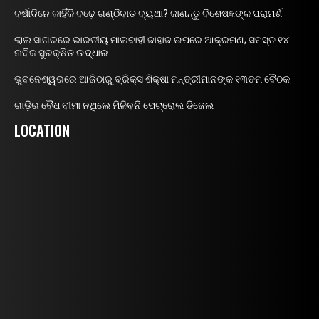
ବର୍ଷାଦିନେ କାହିଁକି ବଢ଼େ ଗଣ୍ଠିବାତ ବ୍ୟଥା? ଜାଣନ୍ତୁ ବିଶେଷଜ୍ଞଙ୍କ ପରାମର୍ଶ
ଲାଲ ସାଗରରେ ଭାରତୀୟ ମାଲବାହୀ ଜାହାଜ ଉପରେ ଆକ୍ରମଣ; ସମସ୍ତ ୧୪
ନାବିକ ସୁରକ୍ଷିତ ଉଦ୍ଧାର
ଭୁବନେଶ୍ୱରରେ ଆଜିଠାରୁ ବ୍ରିକ୍ସ ଶିକ୍ଷା ମନ୍ତ୍ରୀମାନଙ୍କ ୧୩ତମ ବୈଠକ
ଗାଡ଼ିର ବୈଧ ବୀମା ନଥିଲେ ମିଳିବନି ପେଟ୍ରୋଲ ଡିଜେଲ
LOCATION