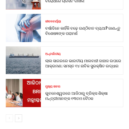
ବିରୋଧରେ ଚାର୍ଜସିଟ ଦାଖଲ
ଜୀବନଚର୍ଯ୍ୟା
ବର୍ଷାଦିନେ କାହିଁକି ବଢ଼େ ଗଣ୍ଠିବାତ ବ୍ୟଥା? ଜାଣନ୍ତୁ
ବିଶେଷଜ୍ଞଙ୍କ ପରାମର୍ଶ
ଅନ୍ତର୍ଜାତୀୟ
ଲାଲ ସାଗରରେ ଭାରତୀୟ ମାଲବାହୀ ଜାହାଜ ଉପରେ
ଆକ୍ରମଣ; ସମସ୍ତ ୧୪ ନାବିକ ସୁରକ୍ଷିତ ଉଦ୍ଧାର
ମୁଖ୍ୟ ଖବର
ଭୁବନେଶ୍ୱରରେ ଆଜିଠାରୁ ବ୍ରିକ୍ସ ଶିକ୍ଷା
ମନ୍ତ୍ରୀମାନଙ୍କ ୧୩ତମ ବୈଠକ