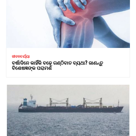
ଜୀବନଚର୍ଯ୍ୟା
ବର୍ଷାଦିନେ କାହିଁକି ବଢ଼େ ଗଣ୍ଠିବାତ ବ୍ୟଥା? ଜାଣନ୍ତୁ
ବିଶେଷଜ୍ଞଙ୍କ ପରାମର୍ଶ