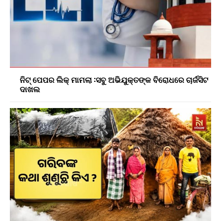
ନିଟ୍ ପେପର ଲିକ୍ ମାମଲା :ସବୁ ଅଭିଯୁକ୍ତଙ୍କ ବିରୋଧରେ ଚାର୍ଜସିଟ
ଦାଖଲ