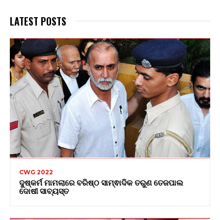
LATEST POSTS
CWG 2022
ଦୁଷ୍କର୍ମ ମାମଲାରେ ବରିଷ୍ଠ ସାମ୍ଵାଦିକ ତରୁଣ ତେଜପାଲ
ଦୋଷୀ ସାବ୍ୟସ୍ତ