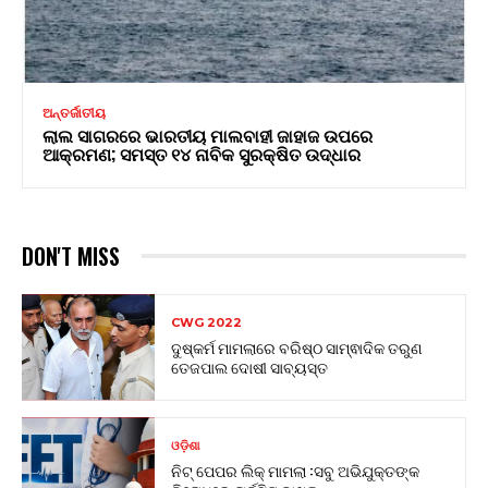
ଅନ୍ତର୍ଜାତୀୟ
ଲାଲ ସାଗରରେ ଭାରତୀୟ ମାଲବାହୀ ଜାହାଜ ଉପରେ
ଆକ୍ରମଣ; ସମସ୍ତ ୧୪ ନାବିକ ସୁରକ୍ଷିତ ଉଦ୍ଧାର
DON'T MISS
CWG 2022
ଦୁଷ୍କର୍ମ ମାମଲାରେ ବରିଷ୍ଠ ସାମ୍ଵାଦିକ ତରୁଣ
ତେଜପାଲ ଦୋଷୀ ସାବ୍ୟସ୍ତ
ଓଡ଼ିଶା
ନିଟ୍ ପେପର ଲିକ୍ ମାମଲା :ସବୁ ଅଭିଯୁକ୍ତଙ୍କ