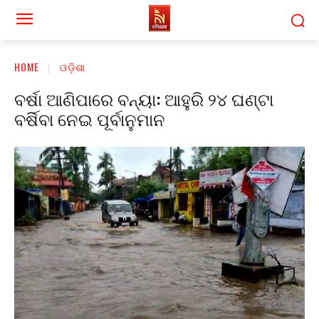
HOME
ଓଡ଼ିଶା
ବର୍ଷା ଆଣିପାରେ ବନ୍ୟା: ଆହୁରି ୨୪ ଘଣ୍ଟା
ବର୍ଷିବା ନେଇ ପୂର୍ବାନୁମାନ