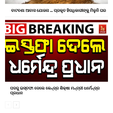
ବାଟବଣା ଆବାସ ଯୋଜନା … ପ୍ରକୃତ ହିତାଧିକାରୀଙ୍କୁ ମିଳୁନି ଘର
ପଦରୁ ଇସ୍ତଫା ଦେଲେ କେନ୍ଦ୍ର ଶିକ୍ଷା ମନ୍ତ୍ରୀ ଧର୍ମେନ୍ଦ୍ର
ପ୍ରଧାନ