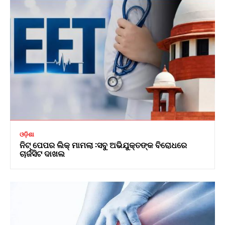
ଓଡ଼ିଶା
ନିଟ୍ ପେପର ଲିକ୍ ମାମଲା :ସବୁ ଅଭିଯୁକ୍ତଙ୍କ ବିରୋଧରେ
ଚାର୍ଜସିଟ ଦାଖଲ