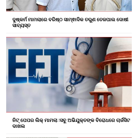
ଦୁଷ୍କର୍ମ ମାମଲାରେ ବରିଷ୍ଠ ସାମ୍ଵାଦିକ ତରୁଣ ତେଜପାଲ ଦୋଷୀ
ସାବ୍ୟସ୍ତ
ନିଟ୍ ପେପର ଲିକ୍ ମାମଲା :ସବୁ ଅଭିଯୁକ୍ତଙ୍କ ବିରୋଧରେ ଚାର୍ଜସିଟ
ଦାଖଲ