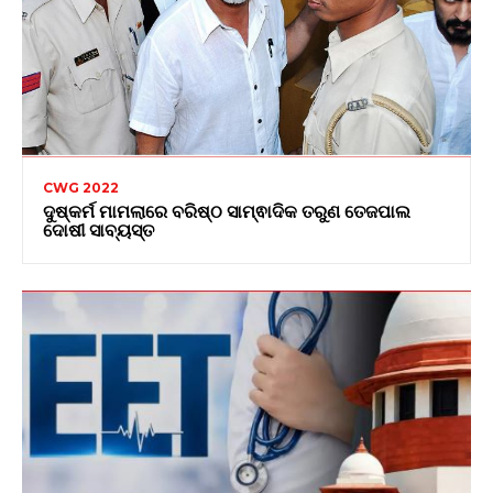
CWG 2022
ଦୁଷ୍କର୍ମ ମାମଲାରେ ବରିଷ୍ଠ ସାମ୍ଵାଦିକ ତରୁଣ ତେଜପାଲ
ଦୋଷୀ ସାବ୍ୟସ୍ତ