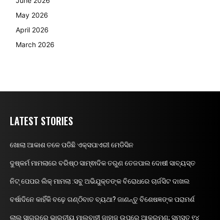
June 2026
May 2026
April 2026
March 2026
LATEST STORIES
ଖୋଲା ଆକାଶ ତଳେ ପଡିଛି ଏକ୍ସପାଏରୀ ମେଡିସିନ
ଦୁଷ୍କର୍ମ ମାମଲାରେ ବରିଷ୍ଠ ସାମ୍ଵାଦିକ ତରୁଣ ତେଜପାଲ ଦୋଷୀ ସାବ୍ୟସ୍ତ
ନିଟ୍ ପେପର ଲିକ୍ ମାମଲା :ସବୁ ଅଭିଯୁକ୍ତଙ୍କ ବିରୋଧରେ ଚାର୍ଜସିଟ ଦାଖଲ
ବର୍ଷାଦିନେ କାହିଁକି ବଢ଼େ ଗଣ୍ଠିବାତ ବ୍ୟଥା? ଜାଣନ୍ତୁ ବିଶେଷଜ୍ଞଙ୍କ ପରାମର୍ଶ
ଲାଲ ସାଗରରେ ଭାରତୀୟ ମାଲବାହୀ ଜାହାଜ ଉପରେ ଆକ୍ରମଣ; ସମସ୍ତ ୧୪