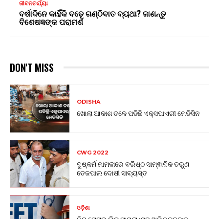
ଜୀବନଚର୍ଯ୍ୟା
ବର୍ଷାଦିନେ କାହିଁକି ବଢ଼େ ଗଣ୍ଠିବାତ ବ୍ୟଥା? ଜାଣନ୍ତୁ
ବିଶେଷଜ୍ଞଙ୍କ ପରାମର୍ଶ
DON'T MISS
ODISHA
ଖୋଲା ଆକାଶ ତଳେ ପଡିଛି ଏକ୍ସପାଏରୀ ମେଡିସିନ
CWG 2022
ଦୁଷ୍କର୍ମ ମାମଲାରେ ବରିଷ୍ଠ ସାମ୍ଵାଦିକ ତରୁଣ
ତେଜପାଲ ଦୋଷୀ ସାବ୍ୟସ୍ତ
ଓଡ଼ିଶା
ନିଟ୍ ପେପର ଲିକ୍ ମାମଲା :ସବୁ ଅଭିଯୁକ୍ତଙ୍କ