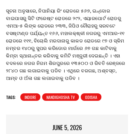
ସୂଚନା ଅନୁସାରେ, ନିପାନିୟା ରିଂ ରୋଡରେ ୫୬୭, ଇନ୍ଦୋର
ବାଇପାସରୁ ସିଟି ଫରେଷ୍ଟ ରୋଡରେ ୨୯୨, ଏୟାରପୋର୍ଟ ରୋଡରୁ
ଏମଆ-୫ ଲିଙ୍କ ରୋଡରେ ୨୩୩, ଜିପିଓ ଚୌରାହରୁ ସରବଟେ
ବସଷ୍ଟାଣ୍ଡ ପର୍ଯ୍ୟନ୍ତ ୧୬୬, ମହାଲକ୍ଷ୍କୀ ନଗରରୁ ଏମଆର-୧୧
ରୋଡରେ ୧୧୧, ବିଚୋଲି ମରଦାନାରୁ କାକଡ ରୋଡରେ ୯୭ ଓ ସ୍କିମ
ନମ୍ବର ୧୪୦ରୁ ସୁପର କରିଡୋର ମାର୍ଗରେ ୬୭ ଗଛ କାଟିବାକୁ
କିମ୍ବା ସ୍ଥାନାନ୍ତର କରିବାକୁ କମିଟି ମଞ୍ଜୁରୀ ଦେଇଛନ୍ତି । ଏହା
ବଦଳରେ ନଗର ନିଗମ ଶିରପୁରରେ ୧୩୫୦୦ ଓ ରିବତି ରେଞ୍ଜରେ
୨୮୪୦ ଗଛ ଲଗାଇବାକୁ ପଡିବ । ଏଥିରେ ବରଗଛ, ଅଶ୍ବସ୍ତ,
ଆମ୍ବ ଓ ଅଁଳା ଗଛ ଲଗାଇବାକୁ ପଡିବ ।
TAGS:
INDORE
NANDIGHOSHA TV
ODISHA
JUNE 5, 2026