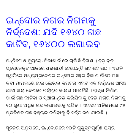
ଇନ୍ଦୋର ନଗର ନିଗମକୁ
ନିର୍ଦ୍ଦେଶ: ଯଦି ୧୬୪୦ ଗଛ
କାଟିବ, ୧୬୪୦୦ ଲଗାଇବ
ନନ୍ଦିଘୋଷ ବ୍ୟୁରୋ: ବିକାଶ ନାଁରେ ଚାଲିଛି ବିନାଶ । ବଡ଼ ବଡ଼
ପ୍ରୋଜେକ୍ଟ ଆଳରେ ଧରାଶାୟୀ ହେଉଛନ୍ତି ଶହ ଶହ ଗଛ । ଏଭଳି
ସ୍ଥିତିରେ ମଧ୍ୟପ୍ରଦେଶର ଇନ୍ଦୋର ସହର ବିକାଶ ନାଁରେ ଗଛ
କଟା ମାମଲାରେ ହାଇ ଲେଭଲ କମିଟର ଏମିତି ଏକ ନିର୍ଦ୍ଦେଶ ଆସିଛି
ଯାହା ସାରା ଦେଶରେ ଚର୍ଚ୍ଚାର କାରଣ ପାଲଟିଛି । ରାସ୍ତା ନିର୍ମାଣ
ପାଇଁ ଗଛ କାଟିବା ଓ ସ୍ଥାନାନ୍ତର କରିଯିବାକୁ ନେଇ ନଗର ନିଗମକୁ
୧୦ ଗୁଣା ଅଧିକ ଗଛ ଲଗାଇବାକୁ ପଡିବ । ଏହାସହ ଅତିକମରେ ୯୫
ପ୍ରତିଶତ ଗଛ ବଞ୍ଚାଇ ରଖିବାକୁ ବି ସର୍ତ୍ତ ରଖାଯାଇଛି ।
ସୂଚନର ଅନୁସାରେ, ଇନ୍ଦୋରରେ ୧୦ଟି ଗୁରୁତ୍ବପୂର୍ଣ୍ଣ ରାସ୍ତା