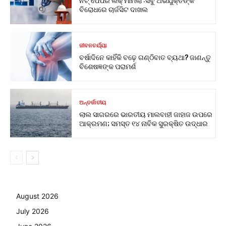
ବିରୋଧରେ ଚାର୍ଜସିଟ ଦାଖଲ
ଜୀବନଚର୍ଯ୍ୟା
ବର୍ଷାଦିନେ କାହିଁକି ବଢ଼େ ଗଣ୍ଠିବାତ ବ୍ୟଥା? ଜାଣନ୍ତୁ
ବିଶେଷଜ୍ଞଙ୍କ ପରାମର୍ଶ
ଅନ୍ତର୍ଜାତୀୟ
ଲାଲ ସାଗରରେ ଭାରତୀୟ ମାଲବାହୀ ଜାହାଜ ଉପରେ
ଆକ୍ରମଣ; ସମସ୍ତ ୧୪ ନାବିକ ସୁରକ୍ଷିତ ଉଦ୍ଧାର
August 2026
July 2026