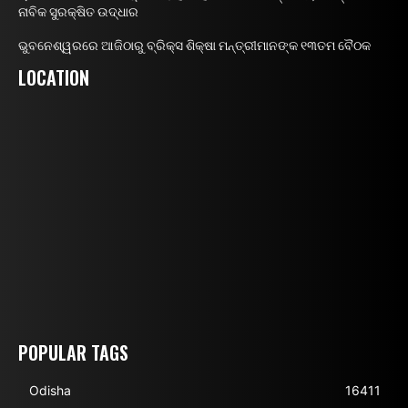
ନାବିକ ସୁରକ୍ଷିତ ଉଦ୍ଧାର
ଭୁବନେଶ୍ୱରରେ ଆଜିଠାରୁ ବ୍ରିକ୍ସ ଶିକ୍ଷା ମନ୍ତ୍ରୀମାନଙ୍କ ୧୩ତମ ବୈଠକ
LOCATION
POPULAR TAGS
Odisha
16411