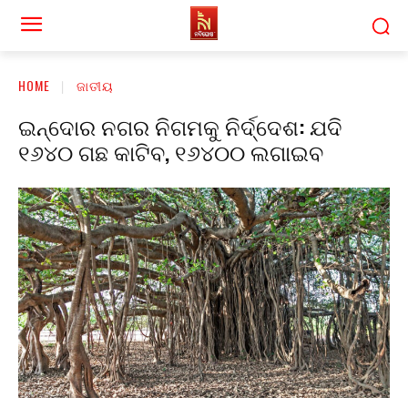
HOME
ଜାତୀୟ
ଇନ୍ଦୋର ନଗର ନିଗମକୁ ନିର୍ଦ୍ଦେଶ: ଯଦି
୧୬୪୦ ଗଛ କାଟିବ, ୧୬୪୦୦ ଲଗାଇବ