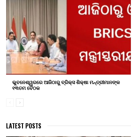
ଭୁବନେଶ୍ୱରରେ ଆଜିଠାରୁ ବ୍ରିକ୍ସ ଶିକ୍ଷା ମନ୍ତ୍ରୀମାନଙ୍କ
୧୩ତମ ବୈଠକ
LATEST POSTS