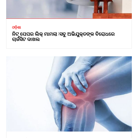
ଓଡ଼ିଶା
ନିଟ୍ ପେପର ଲିକ୍ ମାମଲା :ସବୁ ଅଭିଯୁକ୍ତଙ୍କ ବିରୋଧରେ
ଚାର୍ଜସିଟ ଦାଖଲ