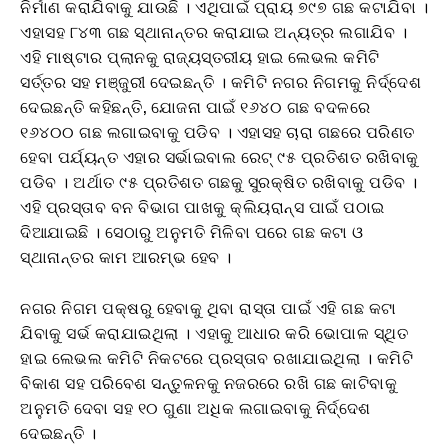
ନିର୍ମାଣ କରାଯିବାକୁ ଯାଉଛି । ଏଥିପାଇଁ ପ୍ରାୟ ୭୯୭ ଗଛ କଟାଯିବା ।
ଏହାସହ ୮୪୩ ଗଛ ସ୍ଥାନାନ୍ତର କରାଯାଇ ଅନ୍ୟତ୍ର ଲଗାଯିବ ।
ଏହି ମାଷ୍ଟାର ପ୍ଲାନକୁ ରାଜ୍ୟସ୍ତରୀୟ ହାଇ ଲେଭଲ କମିଟି
ସର୍ତ୍ତର ସହ ମଞ୍ଜୁରୀ ଦେଇଛନ୍ତି । କମିଟି ନଗର ନିଗମକୁ ନିର୍ଦ୍ଦେଶ
ଦେଇଛନ୍ତି କହିଛନ୍ତି, ଯୋଜନା ପାଇଁ ୧୬୪୦ ଗଛ ବଦଳରେ
୧୬୪୦୦ ଗଛ ଲଗାଇବାକୁ ପଡିବ । ଏହାସହ ଚାରା ଗଛରେ ପରିଣତ
ହେବା ପର୍ଯ୍ୟନ୍ତ ଏହାର ସର୍ଭାଇବାଲ ରେଟ୍ ୯୫ ପ୍ରତିଶତ ରଖିବାକୁ
ପଡିବ । ଅର୍ଥାତ ୯୫ ପ୍ରତିଶତ ଗଛକୁ ସୁରକ୍ଷିତ ରଖିବାକୁ ପଡିବ ।
ଏହି ପ୍ରସ୍ତାବ ବନ ବିଭାଗ ପାଖକୁ କ୍ଲିୟରାନ୍ସ ପାଇଁ ପଠାଇ
ଦିଆଯାଇଛି । ସେଠାରୁ ଅନୁମତି ମିଳିବା ପରେ ଗଛ କଟା ଓ
ସ୍ଥାନାନ୍ତର କାମ ଆରମ୍ଭ ହେବ ।
ନଗର ନିଗମ ପକ୍ଷରୁ ହେବାକୁ ଥିବା ରାସ୍ତା ପାଇଁ ଏହି ଗଛ କଟା
ଯିବାକୁ ସର୍ଭ କରାଯାଇଥିଲା । ଏହାକୁ ଆଧାର କରି ଭୋପାଳ ସ୍ଥିତ
ହାଇ ଲେଭଲ କମିଟି ନିକଟରେ ପ୍ରସ୍ତାବ ରଖାଯାଇଥିଲା । କମିଟି
ବିକାଶ ସହ ପରିବେଶ ସନ୍ତୁଳନକୁ ନଜରରେ ରଖି ଗଛ କାଟିବାକୁ
ଅନୁମତି ଦେବା ସହ ୧୦ ଗୁଣା ଅଧିକ ଲଗାଇବାକୁ ନିର୍ଦ୍ଦେଶ
ଦେଇଛନ୍ତି ।