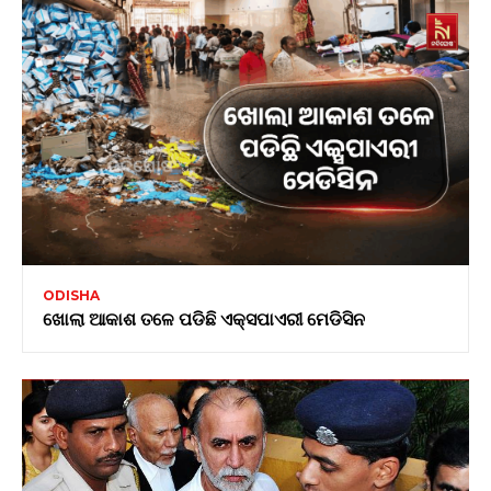
ODISHA
ଖୋଲା ଆକାଶ ତଳେ ପଡିଛି ଏକ୍ସପାଏରୀ ମେଡିସିନ