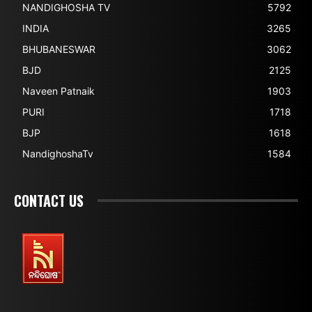
NANDIGHOSHA TV
5792
INDIA
3265
BHUBANESWAR
3062
BJD
2125
Naveen Patnaik
1903
PURI
1718
BJP
1618
NandighoshaTv
1584
CONTACT US