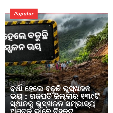
Popular
ବର୍ଷା ହେଲେ ବଢୁଛି ଭୁସ୍ଖଳନ
ଭୟ : ଗଜପତି ଜିଲ୍ଲାର ୧୩୯ଟି
ସ୍ଥାନକୁ ଭୁସ୍ଖଳନ ସମ୍ଭାବ୍ୟ
ଅଞ୍ଚଳ ଭାବେ ଚିହ୍ନଟ