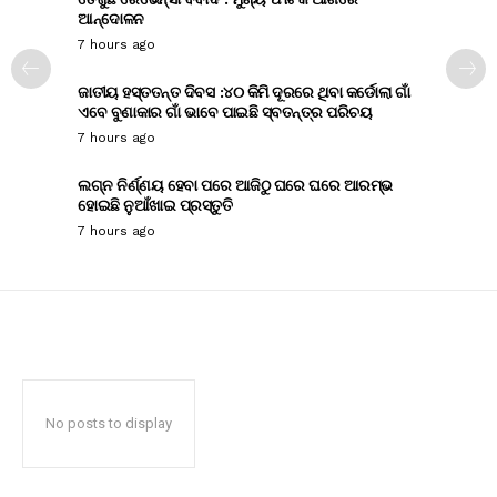
ଆନ୍ଦୋଳନ
7 hours ago
ଜାତୀୟ ହସ୍ତତନ୍ତ ଦିବସ :୪୦ କିମି ଦୂରରେ ଥିବା କର୍ଡୋଲା ଗାଁ
ଏବେ ବୁଣାକାର ଗାଁ ଭାବେ ପାଇଛି ସ୍ବତନ୍ତ୍ର ପରିଚୟ
7 hours ago
ଲଗ୍ନ ନିର୍ଣ୍ଣୟ ହେବା ପରେ ଆଜିଠୁ ଘରେ ଘରେ ଆରମ୍ଭ
ହୋଇଛି ନୁଆଁଖାଇ ପ୍ରସ୍ତୁତି
7 hours ago
No posts to display