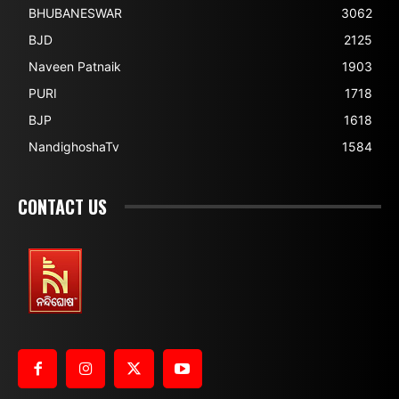
BHUBANESWAR
3062
BJD
2125
Naveen Patnaik
1903
PURI
1718
BJP
1618
NandighoshaTv
1584
CONTACT US