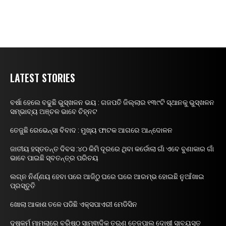
LATEST STORIES
ବର୍ଷା ହେଲେ ବଢୁଛି ଭୁସ୍ଖଳନ ଭୟ : ଗଜପତି ଜିଲ୍ଲାର ୧୩୯ଟି ସ୍ଥାନକୁ ଭୁସ୍ଖଳନ
ସମ୍ଭାବ୍ୟ ଅଞ୍ଚଳ ଭାବେ ଚିହ୍ନଟ
ତେଜୁଛି ରେଭେନ୍ସା ବିବାଦ : ମୁଖ୍ୟ ଫାଟକ ଆଗରେ ଆନ୍ଦୋଳନ
ଜାତୀୟ ହସ୍ତତନ୍ତ ଦିବସ :୪୦ କିମି ଦୂରରେ ଥିବା କର୍ଡୋଲା ଗାଁ ଏବେ ବୁଣାକାର ଗାଁ
ଭାବେ ପାଇଛି ସ୍ବତନ୍ତ୍ର ପରିଚୟ
ଲଗ୍ନ ନିର୍ଣ୍ଣୟ ହେବା ପରେ ଆଜିଠୁ ଘରେ ଘରେ ଆରମ୍ଭ ହୋଇଛି ନୁଆଁଖାଇ
ପ୍ରସ୍ତୁତି
ଖୋଲା ଆକାଶ ତଳେ ପଡିଛି ଏକ୍ସପାଏରୀ ମେଡିସିନ
ଦୁଷ୍କର୍ମ ମାମଲାରେ ବରିଷ୍ଠ ସାମ୍ଵାଦିକ ତରୁଣ ତେଜପାଲ ଦୋଷୀ ସାବ୍ୟସ୍ତ