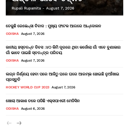
Rupali Rupamita
-
August 7, 2026
ତେଜୁଛି ରେଭେନ୍ସା ବିବାଦ : ମୁଖ୍ୟ ଫାଟକ ଆଗରେ ଆନ୍ଦୋଳନ
ODISHA
August 7, 2026
ଜାତୀୟ ହସ୍ତତନ୍ତ ଦିବସ :୪୦ କିମି ଦୂରରେ ଥିବା କର୍ଡୋଲା ଗାଁ ଏବେ ବୁଣାକାର
ଗାଁ ଭାବେ ପାଇଛି ସ୍ବତନ୍ତ୍ର ପରିଚୟ
ODISHA
August 7, 2026
ଲଗ୍ନ ନିର୍ଣ୍ଣୟ ହେବା ପରେ ଆଜିଠୁ ଘରେ ଘରେ ଆରମ୍ଭ ହୋଇଛି ନୁଆଁଖାଇ
ପ୍ରସ୍ତୁତି
HOCKEY WORLD CUP 2023
August 7, 2026
ଖୋଲା ଆକାଶ ତଳେ ପଡିଛି ଏକ୍ସପାଏରୀ ମେଡିସିନ
ODISHA
August 6, 2026