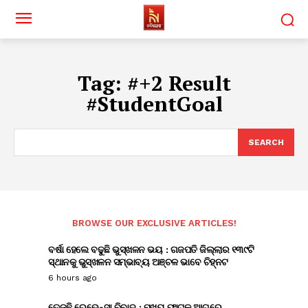
Tag:
#+2 Result
#StudentGoal
SEARCH
BROWSE OUR EXCLUSIVE ARTICLES!
ବର୍ଷା ହେଲେ ବଢୁଛି ଭୁସ୍ଖଳନ ଭୟ : ଗଜପତି ଜିଲ୍ଲାର ୧୩୯ଟି
ସ୍ଥାନକୁ ଭୁସ୍ଖଳନ ସମ୍ଭାବ୍ୟ ଅଞ୍ଚଳ ଭାବେ ଚିହ୍ନଟ
6 hours ago
ତେଜୁଛି ରେଭେନ୍ସା ବିବାଦ : ମୁଖ୍ୟ ଫାଟକ ଆଗରେ