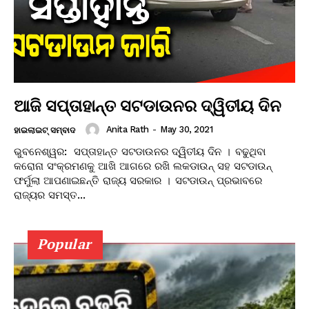
ଆଜି ସପ୍ତାହାନ୍ତ ସଟଡାଉନର ଦ୍ୱିତୀୟ ଦିନ
Anita Rath
-
May 30, 2021
ହାଇଲାଇଟ୍ ସମ୍ବାଦ
ଭୁବନେଶ୍ୱର: ସପ୍ତାହାନ୍ତ ସଟଡାଉନର ଦ୍ୱିତୀୟ ଦିନ । ବଢୁଥିବା
କରୋନା ସଂକ୍ରମଣକୁ ଆଖି ଆଗରେ ରଖି ଲକଡାଉନ୍ ସହ ସଟଡାଉନ୍
ଫର୍ମୁଲା ଆପଣାଇଛନ୍ତି ରାଜ୍ୟ ସରକାର । ସଟଡାଉନ୍ ପ୍ରଭାବରେ
ରାଜ୍ୟର ସମସ୍ତ...
Popular