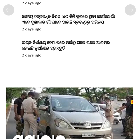
2 days ago
ଜାତୀୟ ହସ୍ତତନ୍ତ ଦିବସ :୪୦ କିମି ଦୂରରେ ଥିବା କର୍ଡୋଲା ଗାଁ
ଏବେ ବୁଣାକାର ଗାଁ ଭାବେ ପାଇଛି ସ୍ବତନ୍ତ୍ର ପରିଚୟ
2 days ago
ଲଗ୍ନ ନିର୍ଣ୍ଣୟ ହେବା ପରେ ଆଜିଠୁ ଘରେ ଘରେ ଆରମ୍ଭ
ହୋଇଛି ନୁଆଁଖାଇ ପ୍ରସ୍ତୁତି
2 days ago