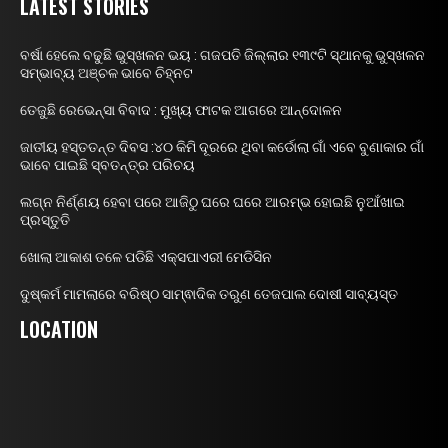
LATEST STORIES
ବର୍ଷା ହେଲେ ବଢୁଛି ଭୁସ୍ଖଳନ ଭୟ : ଗଜପତି ଜିଲ୍ଲାର ୧୩୯ଟି ସ୍ଥାନକୁ ଭୁସ୍ଖଳନ
ସମ୍ଭାବ୍ୟ ଅଞ୍ଚଳ ଭାବେ ଚିହ୍ନଟ
ତେଜୁଛି ରେଭେନ୍ସା ବିବାଦ : ମୁଖ୍ୟ ଫାଟକ ଆଗରେ ଆନ୍ଦୋଳନ
ଜାତୀୟ ହସ୍ତତନ୍ତ ଦିବସ :୪୦ କିମି ଦୂରରେ ଥିବା କର୍ଡୋଲା ଗାଁ ଏବେ ବୁଣାକାର ଗାଁ
ଭାବେ ପାଇଛି ସ୍ବତନ୍ତ୍ର ପରିଚୟ
ଲଗ୍ନ ନିର୍ଣ୍ଣୟ ହେବା ପରେ ଆଜିଠୁ ଘରେ ଘରେ ଆରମ୍ଭ ହୋଇଛି ନୁଆଁଖାଇ
ପ୍ରସ୍ତୁତି
ଖୋଲା ଆକାଶ ତଳେ ପଡିଛି ଏକ୍ସପାଏରୀ ମେଡିସିନ
ଦୁଷ୍କର୍ମ ମାମଲାରେ ବରିଷ୍ଠ ସାମ୍ଵାଦିକ ତରୁଣ ତେଜପାଲ ଦୋଷୀ ସାବ୍ୟସ୍ତ
LOCATION