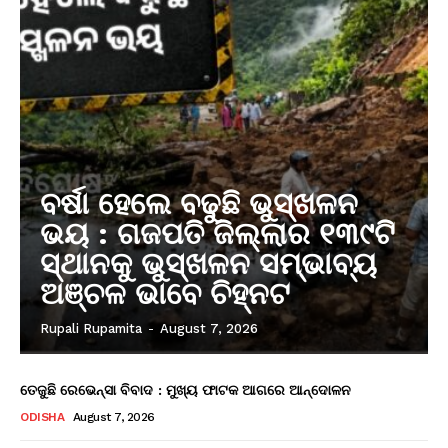
ବର୍ଷା ହେଲେ ବଢୁଛି ଭୁସ୍ଖଳନ
ଭୟ : ଗଜପତି ଜିଲ୍ଲାର ୧୩୯ଟି
ସ୍ଥାନକୁ ଭୁସ୍ଖଳନ ସମ୍ଭାବ୍ୟ
ଅଞ୍ଚଳ ଭାବେ ଚିହ୍ନଟ
Rupali Rupamita
-
August 7, 2026
ତେଜୁଛି ରେଭେନ୍ସା ବିବାଦ : ମୁଖ୍ୟ ଫାଟକ ଆଗରେ ଆନ୍ଦୋଳନ
ODISHA
August 7, 2026