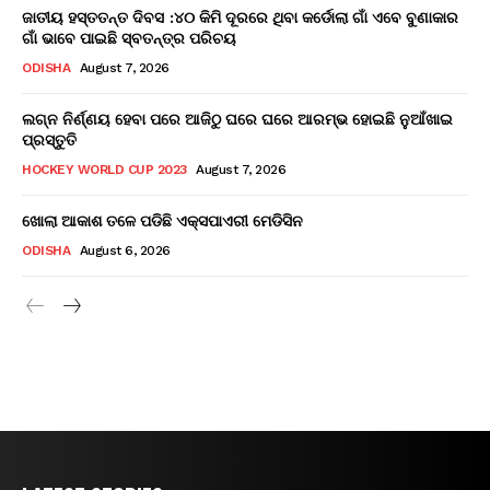
ଜାତୀୟ ହସ୍ତତନ୍ତ ଦିବସ :୪୦ କିମି ଦୂରରେ ଥିବା କର୍ଡୋଲା ଗାଁ ଏବେ ବୁଣାକାର
ଗାଁ ଭାବେ ପାଇଛି ସ୍ବତନ୍ତ୍ର ପରିଚୟ
ODISHA
August 7, 2026
ଲଗ୍ନ ନିର୍ଣ୍ଣୟ ହେବା ପରେ ଆଜିଠୁ ଘରେ ଘରେ ଆରମ୍ଭ ହୋଇଛି ନୁଆଁଖାଇ
ପ୍ରସ୍ତୁତି
HOCKEY WORLD CUP 2023
August 7, 2026
ଖୋଲା ଆକାଶ ତଳେ ପଡିଛି ଏକ୍ସପାଏରୀ ମେଡିସିନ
ODISHA
August 6, 2026