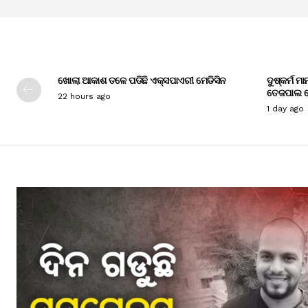
ଖୋଲା ଆକାଶ ତଳେ ପଡିଛି ଏକ୍ସପାଏରୀ ମେଡିସିନ
ଦୁଷ୍କର୍ମ ମ
ତେଜପାଲ ଦ
22 hours ago
1 day ago