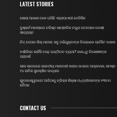
LATEST STORIES
ଖୋଲା ଆକାଶ ତଳେ ପଡିଛି ଏକ୍ସପାଏରୀ ମେଡିସିନ
ଦୁଷ୍କର୍ମ ମାମଲାରେ ବରିଷ୍ଠ ସାମ୍ଵାଦିକ ତରୁଣ ତେଜପାଲ ଦୋଷୀ
ସାବ୍ୟସ୍ତ
ନିଟ୍ ପେପର ଲିକ୍ ମାମଲା :ସବୁ ଅଭିଯୁକ୍ତଙ୍କ ବିରୋଧରେ ଚାର୍ଜସିଟ ଦାଖଲ
ବର୍ଷାଦିନେ କାହିଁକି ବଢ଼େ ଗଣ୍ଠିବାତ ବ୍ୟଥା? ଜାଣନ୍ତୁ ବିଶେଷଜ୍ଞଙ୍କ
ପରାମର୍ଶ
ଲାଲ ସାଗରରେ ଭାରତୀୟ ମାଲବାହୀ ଜାହାଜ ଉପରେ ଆକ୍ରମଣ; ସମସ୍ତ
୧୪ ନାବିକ ସୁରକ୍ଷିତ ଉଦ୍ଧାର
ଭୁବନେଶ୍ୱରରେ ଆଜିଠାରୁ ବ୍ରିକ୍ସ ଶିକ୍ଷା ମନ୍ତ୍ରୀମାନଙ୍କ ୧୩ତମ
ବୈଠକ
CONTACT US