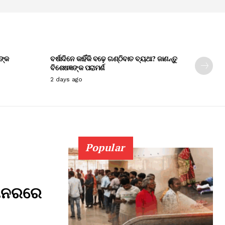
ଙ୍କ
ବର୍ଷାଦିନେ କାହିଁକି ବଢ଼େ ଗଣ୍ଠିବାତ ବ୍ୟଥା? ଜାଣନ୍ତୁ
ବିଶେଷଜ୍ଞଙ୍କ ପରାମର୍ଶ
2 days ago
Popular
କାନରରେ