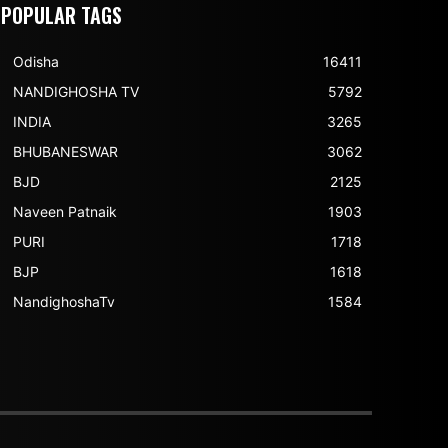
POPULAR TAGS
Odisha
16411
NANDIGHOSHA TV
5792
INDIA
3265
BHUBANESWAR
3062
BJD
2125
Naveen Patnaik
1903
PURI
1718
BJP
1618
NandighoshaTv
1584