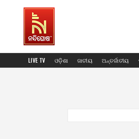
LIVE TV
ଓଡ଼ିଶା
ଜାତୀୟ
ଅନ୍ତର୍ଜାତୀୟ