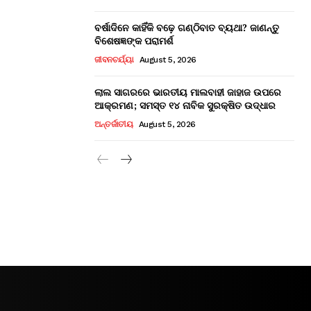
ବର୍ଷାଦିନେ କାହିଁକି ବଢ଼େ ଗଣ୍ଠିବାତ ବ୍ୟଥା? ଜାଣନ୍ତୁ
ବିଶେଷଜ୍ଞଙ୍କ ପରାମର୍ଶ
ଜୀବନଚର୍ଯ୍ୟା
August 5, 2026
ଲାଲ ସାଗରରେ ଭାରତୀୟ ମାଲବାହୀ ଜାହାଜ ଉପରେ
ଆକ୍ରମଣ; ସମସ୍ତ ୧୪ ନାବିକ ସୁରକ୍ଷିତ ଉଦ୍ଧାର
ଅନ୍ତର୍ଜାତୀୟ
August 5, 2026