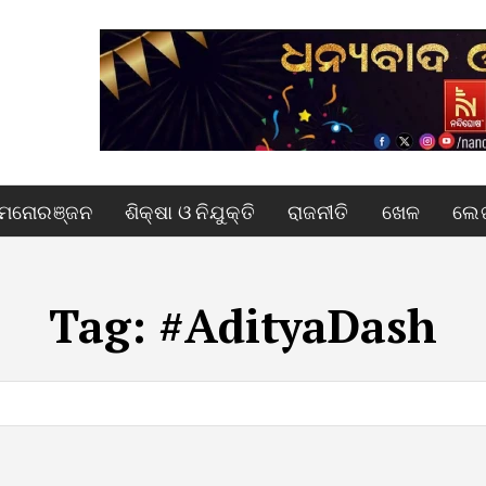
ମନୋରଞ୍ଜନ
ଶିକ୍ଷା ଓ ନିଯୁକ୍ତି
ରାଜନୀତି
ଖେଳ
ଲେଖ
Tag:
#AdityaDash