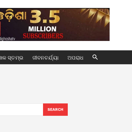
କ ସ୍ତମ୍ଭ
ଜୀବନଚର୍ଯ୍ୟା
ଅପରାଧ
SEARCH