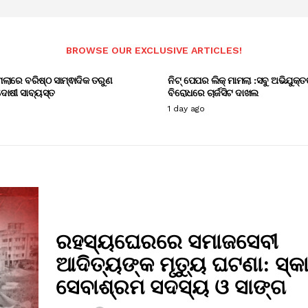
BROWSE OUR EXCLUSIVE ARTICLES!
ାମଲାରେ ବରିଷ୍ଠ ସାମ୍ଵାଦିକ ତରୁଣ
ନିଟ୍ ପେପର ଲିକ୍ ମାମଲା :ସବୁ ଅଭିଯୁକ୍ତ
ୋଷୀ ସାବ୍ୟସ୍ତ
ବିରୋଧରେ ଚାର୍ଜସିଟ ଦାଖଲ
1 day ago
ରହସ୍ୟଘେରରେ ସମାଜସେବୀ
ଆଦିତ୍ୟଙ୍କ ମୃତ୍ୟୁ ଘଟଣା: ସ୍
ସେବାଶ୍ରମ ସଦସ୍ୟ ଓ ସାଙ୍ଗ