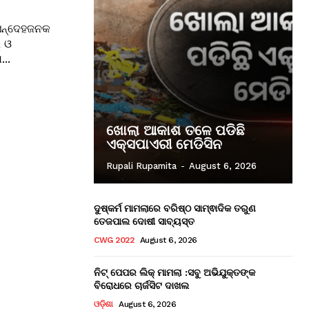
 ସନ୍ଦେହଜନକ
‌ ଓ
...
ଖୋଲା ଆକାଶ ତଳେ ପଡିଛି
ଏକ୍ସପାଏରୀ ମେଡିସିନ
Rupali Rupamita
-
August 6, 2026
ଦୁଷ୍କର୍ମ ମାମଲାରେ ବରିଷ୍ଠ ସାମ୍ଵାଦିକ ତରୁଣ
ତେଜପାଲ ଦୋଷୀ ସାବ୍ୟସ୍ତ
CWG 2022
August 6, 2026
ନିଟ୍ ପେପର ଲିକ୍ ମାମଲା :ସବୁ ଅଭିଯୁକ୍ତଙ୍କ
ବିରୋଧରେ ଚାର୍ଜସିଟ ଦାଖଲ
ଓଡ଼ିଶା
August 6, 2026