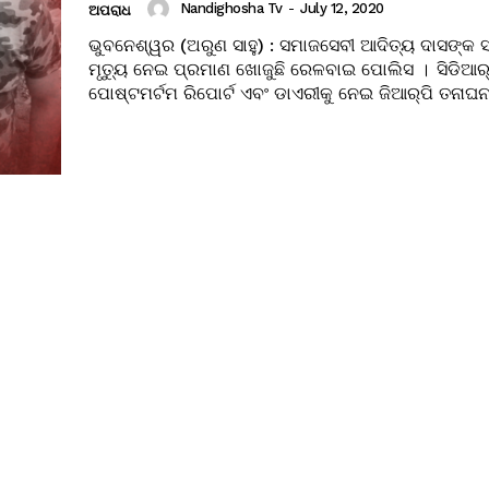
Nandighosha Tv
-
July 12, 2020
ଅପରାଧ
ଭୁବନେଶ୍ୱର (ଅରୁଣ ସାହୁ) : ସମାଜସେବୀ ଆଦିତ୍ୟ ଦାସଙ୍କ
ମୃତ୍ୟୁ ନେଇ ପ୍ରମାଣ ଖୋଜୁଛି ରେଳବାଇ ପୋଲିସ । ସିଡିଆର୍
ପୋଷ୍ଟମର୍ଟମ ରିପୋର୍ଟ ଏବଂ ଡାଏରୀକୁ ନେଇ ଜିଆର୍‌ପି ତନାଘନା