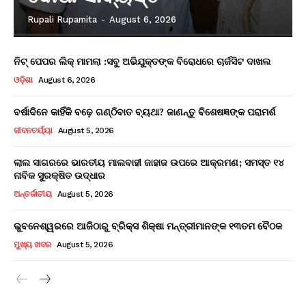
Rupali Rupamita
-
August 6, 2026
ନିଟ୍ ପେପର ଲିକ୍ ମାମଲା :ସବୁ ଅଭିଯୁକ୍ତଙ୍କ ବିରୋଧରେ ଚାର୍ଜସିଟ ଦାଖଲ
ଓଡ଼ିଶା
August 6, 2026
ବର୍ଷାଦିନେ କାହିଁକି ବଢ଼େ ଗଣ୍ଠିବାତ ବ୍ୟଥା? ଜାଣନ୍ତୁ ବିଶେଷଜ୍ଞଙ୍କ ପରାମର୍ଶ
ଜୀବନଚର୍ଯ୍ୟା
August 5, 2026
ଲାଲ ସାଗରରେ ଭାରତୀୟ ମାଲବାହୀ ଜାହାଜ ଉପରେ ଆକ୍ରମଣ; ସମସ୍ତ ୧୪
ନାବିକ ସୁରକ୍ଷିତ ଉଦ୍ଧାର
ଅନ୍ତର୍ଜାତୀୟ
August 5, 2026
ଭୁବନେଶ୍ୱରରେ ଆଜିଠାରୁ ବ୍ରିକ୍ସ ଶିକ୍ଷା ମନ୍ତ୍ରୀମାନଙ୍କ ୧୩ତମ ବୈଠକ
ମୁଖ୍ୟ ଖବର
August 5, 2026