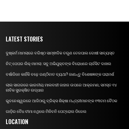
LATEST STORIES
ଦୁଷ୍କର୍ମ ମାମଲାରେ ବରିଷ୍ଠ ସାମ୍ଵାଦିକ ତରୁଣ ତେଜପାଲ ଦୋଷୀ ସାବ୍ୟସ୍ତ
ନିଟ୍ ପେପର ଲିକ୍ ମାମଲା :ସବୁ ଅଭିଯୁକ୍ତଙ୍କ ବିରୋଧରେ ଚାର୍ଜସିଟ ଦାଖଲ
ବର୍ଷାଦିନେ କାହିଁକି ବଢ଼େ ଗଣ୍ଠିବାତ ବ୍ୟଥା? ଜାଣନ୍ତୁ ବିଶେଷଜ୍ଞଙ୍କ ପରାମର୍ଶ
ଲାଲ ସାଗରରେ ଭାରତୀୟ ମାଲବାହୀ ଜାହାଜ ଉପରେ ଆକ୍ରମଣ; ସମସ୍ତ ୧୪
ନାବିକ ସୁରକ୍ଷିତ ଉଦ୍ଧାର
ଭୁବନେଶ୍ୱରରେ ଆଜିଠାରୁ ବ୍ରିକ୍ସ ଶିକ୍ଷା ମନ୍ତ୍ରୀମାନଙ୍କ ୧୩ତମ ବୈଠକ
ଗାଡ଼ିର ବୈଧ ବୀମା ନଥିଲେ ମିଳିବନି ପେଟ୍ରୋଲ ଡିଜେଲ
LOCATION