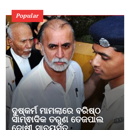
Popular
ଦୁଷ୍କର୍ମ ମାମଲାରେ ବରିଷ୍ଠ
ସାମ୍ଵାଦିକ ତରୁଣ ତେଜପାଲ
ଦୋଷୀ ସାବ୍ୟସ୍ତ