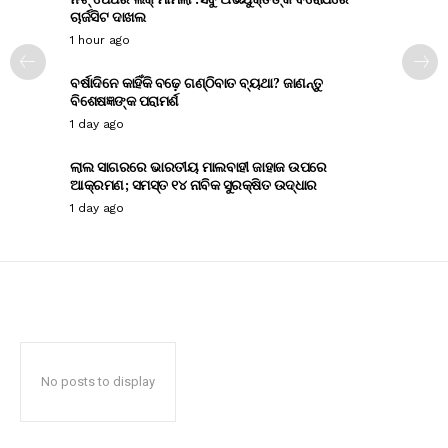
ଚାର୍ଜସିଟ ଦାଖଲ
1 hour ago
ବର୍ଷାଦିନେ କାହିଁକି ବଢ଼େ ଗଣ୍ଠିବାତ ବ୍ୟଥା? ଜାଣନ୍ତୁ
ବିଶେଷଜ୍ଞଙ୍କ ପରାମର୍ଶ
1 day ago
ଲାଲ ସାଗରରେ ଭାରତୀୟ ମାଲବାହୀ ଜାହାଜ ଉପରେ
ଆକ୍ରମଣ; ସମସ୍ତ ୧୪ ନାବିକ ସୁରକ୍ଷିତ ଉଦ୍ଧାର
1 day ago
No posts to display