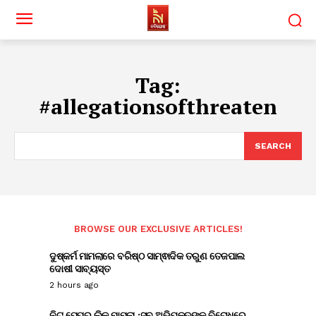
Tag:
#allegationsofthreaten
SEARCH
BROWSE OUR EXCLUSIVE ARTICLES!
ଦୁଷ୍କର୍ମ ମାମଲାରେ ବରିଷ୍ଠ ସାମ୍ଵାଦିକ ତରୁଣ ତେଜପାଲ
ଦୋଷୀ ସାବ୍ୟସ୍ତ
2 hours ago
ନିଟ୍ ପେପର ଲିକ୍ ମାମଲା :ସବୁ ଅଭିଯୁକ୍ତଙ୍କ ବିରୋଧରେ