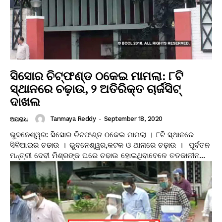
ସିସୋର ଚିଟ୍‌ଫଣ୍ଡ ଠକେଇ ମାମଲା: ୮ଟି
ସ୍ଥାନରେ ଚଢ଼ାଉ, ୨ ଅତିରିକ୍ତ ଚାର୍ଜସିଟ୍
ଦାଖଲ
Tanmaya Reddy
-
September 18, 2020
ଅପରାଧ
ଭୁବନେଶ୍ୱର: ସିସୋର ଚିଟଫଣ୍ଡ ଠକେଇ ମାମଲା । ୮ଟି ସ୍ଥାନରେ
ସିବିଆଇର ଚଢାଉ । ଭୁବନେଶ୍ୱର,କଟକ ଓ ଥାନାରେ ଚଢ଼ାଉ । ପୂର୍ବତନ
ମନ୍ତ୍ରୀ ଦେବୀ ମିଶ୍ରଙ୍କ ଘରେ ଚଢାଉ ହୋଇଥିବାବେଳେ ତତକାଳୀନ...