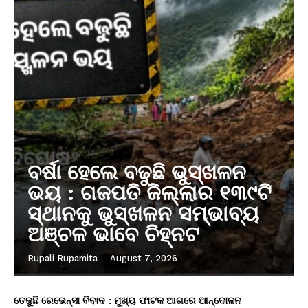
ବର୍ଷା ହେଲେ ବଢୁଛି ଭୁସ୍ଖଳନ
ଭୟ : ଗଜପତି ଜିଲ୍ଲାର ୧୩୯ଟି
ସ୍ଥାନକୁ ଭୁସ୍ଖଳନ ସମ୍ଭାବ୍ୟ
ଅଞ୍ଚଳ ଭାବେ ଚିହ୍ନଟ
Rupali Rupamita
-
August 7, 2026
ତେଜୁଛି ରେଭେନ୍ସା ବିବାଦ : ମୁଖ୍ୟ ଫାଟକ ଆଗରେ ଆନ୍ଦୋଳନ