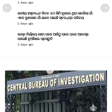
2 days ago
ଜାତୀୟ ହସ୍ତତନ୍ତ ଦିବସ :୪୦ କିମି ଦୂରରେ ଥିବା କର୍ଡୋଲା ଗାଁ
ଏବେ ବୁଣାକାର ଗାଁ ଭାବେ ପାଇଛି ସ୍ବତନ୍ତ୍ର ପରିଚୟ
2 days ago
ଲଗ୍ନ ନିର୍ଣ୍ଣୟ ହେବା ପରେ ଆଜିଠୁ ଘରେ ଘରେ ଆରମ୍ଭ
ହୋଇଛି ନୁଆଁଖାଇ ପ୍ରସ୍ତୁତି
2 days ago