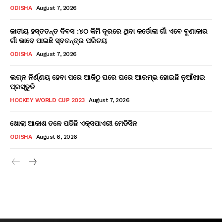
ODISHA
August 7, 2026
ଜାତୀୟ ହସ୍ତତନ୍ତ ଦିବସ :୪୦ କିମି ଦୂରରେ ଥିବା କର୍ଡୋଲା ଗାଁ ଏବେ ବୁଣାକାର
ଗାଁ ଭାବେ ପାଇଛି ସ୍ବତନ୍ତ୍ର ପରିଚୟ
ODISHA
August 7, 2026
ଲଗ୍ନ ନିର୍ଣ୍ଣୟ ହେବା ପରେ ଆଜିଠୁ ଘରେ ଘରେ ଆରମ୍ଭ ହୋଇଛି ନୁଆଁଖାଇ
ପ୍ରସ୍ତୁତି
HOCKEY WORLD CUP 2023
August 7, 2026
ଖୋଲା ଆକାଶ ତଳେ ପଡିଛି ଏକ୍ସପାଏରୀ ମେଡିସିନ
ODISHA
August 6, 2026