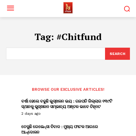
Tag:
#Chitfund
SEARCH
BROWSE OUR EXCLUSIVE ARTICLES!
ବର୍ଷା ହେଲେ ବଢୁଛି ଭୁସ୍ଖଳନ ଭୟ : ଗଜପତି ଜିଲ୍ଲାର ୧୩୯ଟି
ସ୍ଥାନକୁ ଭୁସ୍ଖଳନ ସମ୍ଭାବ୍ୟ ଅଞ୍ଚଳ ଭାବେ ଚିହ୍ନଟ
2 days ago
ତେଜୁଛି ରେଭେନ୍ସା ବିବାଦ : ମୁଖ୍ୟ ଫାଟକ ଆଗରେ
ଆନ୍ଦୋଳନ