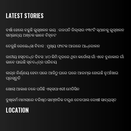
LATEST STORIES
ବର୍ଷା ହେଲେ ବଢୁଛି ଭୁସ୍ଖଳନ ଭୟ : ଗଜପତି ଜିଲ୍ଲାର ୧୩୯ଟି ସ୍ଥାନକୁ ଭୁସ୍ଖଳନ
ସମ୍ଭାବ୍ୟ ଅଞ୍ଚଳ ଭାବେ ଚିହ୍ନଟ
ତେଜୁଛି ରେଭେନ୍ସା ବିବାଦ : ମୁଖ୍ୟ ଫାଟକ ଆଗରେ ଆନ୍ଦୋଳନ
ଜାତୀୟ ହସ୍ତତନ୍ତ ଦିବସ :୪୦ କିମି ଦୂରରେ ଥିବା କର୍ଡୋଲା ଗାଁ ଏବେ ବୁଣାକାର ଗାଁ
ଭାବେ ପାଇଛି ସ୍ବତନ୍ତ୍ର ପରିଚୟ
ଲଗ୍ନ ନିର୍ଣ୍ଣୟ ହେବା ପରେ ଆଜିଠୁ ଘରେ ଘରେ ଆରମ୍ଭ ହୋଇଛି ନୁଆଁଖାଇ
ପ୍ରସ୍ତୁତି
ଖୋଲା ଆକାଶ ତଳେ ପଡିଛି ଏକ୍ସପାଏରୀ ମେଡିସିନ
ଦୁଷ୍କର୍ମ ମାମଲାରେ ବରିଷ୍ଠ ସାମ୍ଵାଦିକ ତରୁଣ ତେଜପାଲ ଦୋଷୀ ସାବ୍ୟସ୍ତ
LOCATION