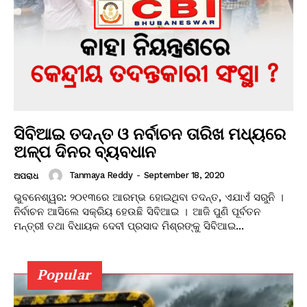
ସିବିଆଇ ତଦନ୍ତ ଓ ନର୍ବାଚନ ତାରିଖ ମଧ୍ୟରେ
ଅଳ୍ପ ଦିନର ବ୍ୟବଧାନ
Tanmaya Reddy
-
September 18, 2020
ଅପରାଧ
ଭୁବନେଶ୍ୱର: ୨୦୧୩ରେ ଆରମ୍ଭ ହୋଇଥିବା ତଦନ୍ତ, ଏଯାଏଁ ସରୁନି ।
ନିର୍ବାଚନ ଆସିଲେ ସକ୍ରିୟ ହେଉଛି ସିବିଆଇ । ଆଜି ପୁଣି ପୂର୍ବତନ
ମନ୍ତ୍ରୀ ତଥା ବିଧାୟକ ଦେବୀ ପ୍ରସାଦ ମିଶ୍ରଙ୍କୁ ସିବିଆଇ...
Popular