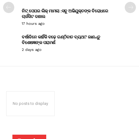
ନିଟ୍ ପେପର ଲିକ୍ ମାମଲା :ସବୁ ଅଭିଯୁକ୍ତଙ୍କ ବିରୋଧରେ
ଚାର୍ଜସିଟ ଦାଖଲ
17 hours ago
ବର୍ଷାଦିନେ କାହିଁକି ବଢ଼େ ଗଣ୍ଠିବାତ ବ୍ୟଥା? ଜାଣନ୍ତୁ
ବିଶେଷଜ୍ଞଙ୍କ ପରାମର୍ଶ
2 days ago
No posts to display