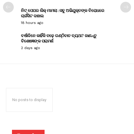
ନିଟ୍ ପେପର ଲିକ୍ ମାମଲା :ସବୁ ଅଭିଯୁକ୍ତଙ୍କ ବିରୋଧରେ
ଚାର୍ଜସିଟ ଦାଖଲ
18 hours ago
ବର୍ଷାଦିନେ କାହିଁକି ବଢ଼େ ଗଣ୍ଠିବାତ ବ୍ୟଥା? ଜାଣନ୍ତୁ
ବିଶେଷଜ୍ଞଙ୍କ ପରାମର୍ଶ
2 days ago
No posts to display