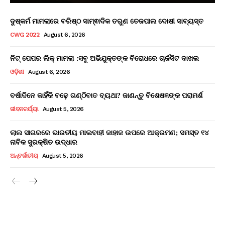
ଦୁଷ୍କର୍ମ ମାମଲାରେ ବରିଷ୍ଠ ସାମ୍ଵାଦିକ ତରୁଣ ତେଜପାଲ ଦୋଷୀ ସାବ୍ୟସ୍ତ
CWG 2022
August 6, 2026
ନିଟ୍ ପେପର ଲିକ୍ ମାମଲା :ସବୁ ଅଭିଯୁକ୍ତଙ୍କ ବିରୋଧରେ ଚାର୍ଜସିଟ ଦାଖଲ
ଓଡ଼ିଶା
August 6, 2026
ବର୍ଷାଦିନେ କାହିଁକି ବଢ଼େ ଗଣ୍ଠିବାତ ବ୍ୟଥା? ଜାଣନ୍ତୁ ବିଶେଷଜ୍ଞଙ୍କ ପରାମର୍ଶ
ଜୀବନଚର୍ଯ୍ୟା
August 5, 2026
ଲାଲ ସାଗରରେ ଭାରତୀୟ ମାଲବାହୀ ଜାହାଜ ଉପରେ ଆକ୍ରମଣ; ସମସ୍ତ ୧୪
ନାବିକ ସୁରକ୍ଷିତ ଉଦ୍ଧାର
ଅନ୍ତର୍ଜାତୀୟ
August 5, 2026