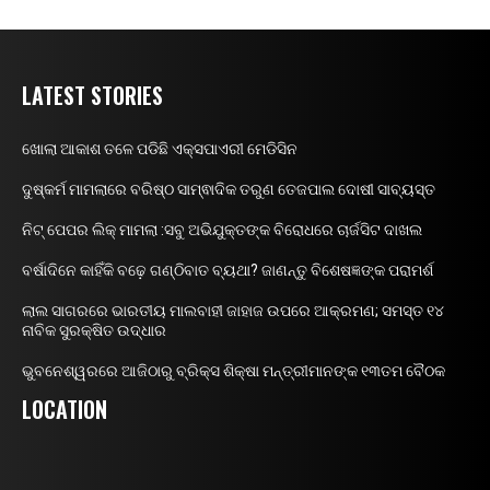
LATEST STORIES
ଖୋଲା ଆକାଶ ତଳେ ପଡିଛି ଏକ୍ସପାଏରୀ ମେଡିସିନ
ଦୁଷ୍କର୍ମ ମାମଲାରେ ବରିଷ୍ଠ ସାମ୍ଵାଦିକ ତରୁଣ ତେଜପାଲ ଦୋଷୀ ସାବ୍ୟସ୍ତ
ନିଟ୍ ପେପର ଲିକ୍ ମାମଲା :ସବୁ ଅଭିଯୁକ୍ତଙ୍କ ବିରୋଧରେ ଚାର୍ଜସିଟ ଦାଖଲ
ବର୍ଷାଦିନେ କାହିଁକି ବଢ଼େ ଗଣ୍ଠିବାତ ବ୍ୟଥା? ଜାଣନ୍ତୁ ବିଶେଷଜ୍ଞଙ୍କ ପରାମର୍ଶ
ଲାଲ ସାଗରରେ ଭାରତୀୟ ମାଲବାହୀ ଜାହାଜ ଉପରେ ଆକ୍ରମଣ; ସମସ୍ତ ୧୪
ନାବିକ ସୁରକ୍ଷିତ ଉଦ୍ଧାର
ଭୁବନେଶ୍ୱରରେ ଆଜିଠାରୁ ବ୍ରିକ୍ସ ଶିକ୍ଷା ମନ୍ତ୍ରୀମାନଙ୍କ ୧୩ତମ ବୈଠକ
LOCATION