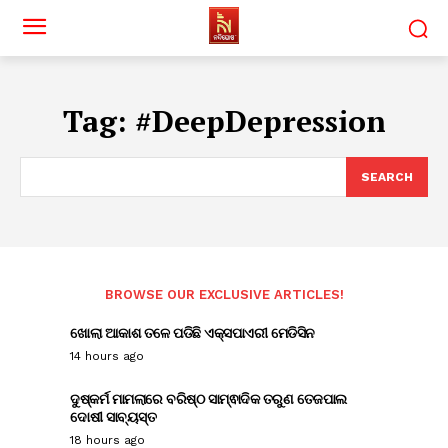
Tag:
#DeepDepression
SEARCH
BROWSE OUR EXCLUSIVE ARTICLES!
ଖୋଲା ଆକାଶ ତଳେ ପଡିଛି ଏକ୍ସପାଏରୀ ମେଡିସିନ
14 hours ago
ଦୁଷ୍କର୍ମ ମାମଲାରେ ବରିଷ୍ଠ ସାମ୍ଵାଦିକ ତରୁଣ ତେଜପାଲ
ଦୋଷୀ ସାବ୍ୟସ୍ତ
18 hours ago