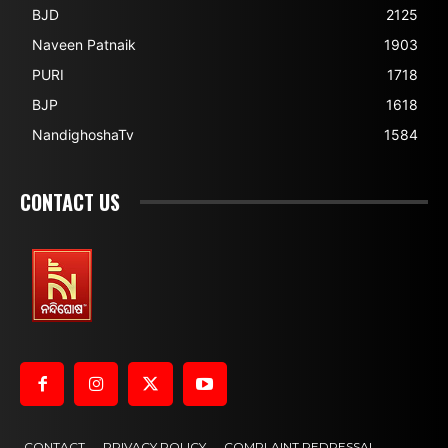
BJD
2125
Naveen Patnaik
1903
PURI
1718
BJP
1618
NandighoshaTv
1584
CONTACT US
CONTACT
PRIVACY POLICY
COMPLAINT REDRESSAL