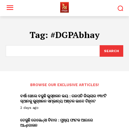
Tag:
#DGPAbhay
SEARCH
BROWSE OUR EXCLUSIVE ARTICLES!
ବର୍ଷା ହେଲେ ବଢୁଛି ଭୁସ୍ଖଳନ ଭୟ : ଗଜପତି ଜିଲ୍ଲାର ୧୩୯ଟି
ସ୍ଥାନକୁ ଭୁସ୍ଖଳନ ସମ୍ଭାବ୍ୟ ଅଞ୍ଚଳ ଭାବେ ଚିହ୍ନଟ
2 days ago
ତେଜୁଛି ରେଭେନ୍ସା ବିବାଦ : ମୁଖ୍ୟ ଫାଟକ ଆଗରେ
ଆନ୍ଦୋଳନ