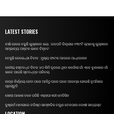
LATEST STORIES
ବର୍ଷା ହେଲେ ବଢୁଛି ଭୁସ୍ଖଳନ ଭୟ : ଗଜପତି ଜିଲ୍ଲାର ୧୩୯ଟି ସ୍ଥାନକୁ ଭୁସ୍ଖଳନ
ସମ୍ଭାବ୍ୟ ଅଞ୍ଚଳ ଭାବେ ଚିହ୍ନଟ
ତେଜୁଛି ରେଭେନ୍ସା ବିବାଦ : ମୁଖ୍ୟ ଫାଟକ ଆଗରେ ଆନ୍ଦୋଳନ
ଜାତୀୟ ହସ୍ତତନ୍ତ ଦିବସ :୪୦ କିମି ଦୂରରେ ଥିବା କର୍ଡୋଲା ଗାଁ ଏବେ ବୁଣାକାର ଗାଁ
ଭାବେ ପାଇଛି ସ୍ବତନ୍ତ୍ର ପରିଚୟ
ଲଗ୍ନ ନିର୍ଣ୍ଣୟ ହେବା ପରେ ଆଜିଠୁ ଘରେ ଘରେ ଆରମ୍ଭ ହୋଇଛି ନୁଆଁଖାଇ
ପ୍ରସ୍ତୁତି
ଖୋଲା ଆକାଶ ତଳେ ପଡିଛି ଏକ୍ସପାଏରୀ ମେଡିସିନ
ଦୁଷ୍କର୍ମ ମାମଲାରେ ବରିଷ୍ଠ ସାମ୍ଵାଦିକ ତରୁଣ ତେଜପାଲ ଦୋଷୀ ସାବ୍ୟସ୍ତ
LOCATION