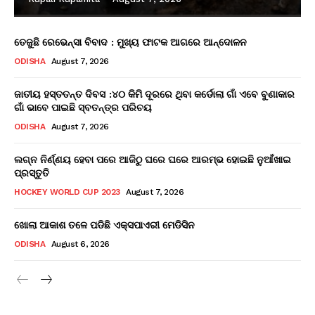
ତେଜୁଛି ରେଭେନ୍ସା ବିବାଦ : ମୁଖ୍ୟ ଫାଟକ ଆଗରେ ଆନ୍ଦୋଳନ
ODISHA
August 7, 2026
ଜାତୀୟ ହସ୍ତତନ୍ତ ଦିବସ :୪୦ କିମି ଦୂରରେ ଥିବା କର୍ଡୋଲା ଗାଁ ଏବେ ବୁଣାକାର
ଗାଁ ଭାବେ ପାଇଛି ସ୍ବତନ୍ତ୍ର ପରିଚୟ
ODISHA
August 7, 2026
ଲଗ୍ନ ନିର୍ଣ୍ଣୟ ହେବା ପରେ ଆଜିଠୁ ଘରେ ଘରେ ଆରମ୍ଭ ହୋଇଛି ନୁଆଁଖାଇ
ପ୍ରସ୍ତୁତି
HOCKEY WORLD CUP 2023
August 7, 2026
ଖୋଲା ଆକାଶ ତଳେ ପଡିଛି ଏକ୍ସପାଏରୀ ମେଡିସିନ
ODISHA
August 6, 2026