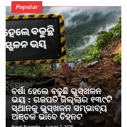
Popular
ବର୍ଷା ହେଲେ ବଢୁଛି ଭୁସ୍ଖଳନ
ଭୟ : ଗଜପତି ଜିଲ୍ଲାର ୧୩୯ଟି
ସ୍ଥାନକୁ ଭୁସ୍ଖଳନ ସମ୍ଭାବ୍ୟ
ଅଞ୍ଚଳ ଭାବେ ଚିହ୍ନଟ
Rupali Rupamita
-
August 7, 2026