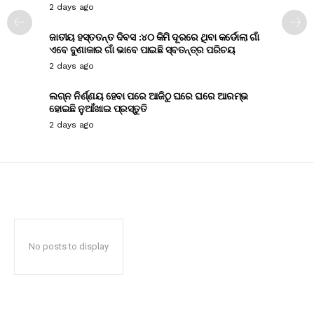
2 days ago
ଜାତୀୟ ହସ୍ତତନ୍ତ ଦିବସ :୪୦ କିମି ଦୂରରେ ଥିବା କର୍ଡୋଲା ଗାଁ
ଏବେ ବୁଣାକାର ଗାଁ ଭାବେ ପାଇଛି ସ୍ବତନ୍ତ୍ର ପରିଚୟ
2 days ago
ଲଗ୍ନ ନିର୍ଣ୍ଣୟ ହେବା ପରେ ଆଜିଠୁ ଘରେ ଘରେ ଆରମ୍ଭ
ହୋଇଛି ନୁଆଁଖାଇ ପ୍ରସ୍ତୁତି
2 days ago
No posts to display