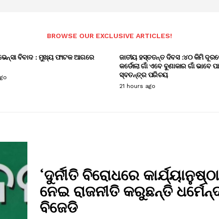
BROWSE OUR EXCLUSIVE ARTICLES!
ଭେନ୍ସା ବିବାଦ : ମୁଖ୍ୟ ଫାଟକ ଆଗରେ
ଜାତୀୟ ହସ୍ତତନ୍ତ ଦିବସ :୪୦ କିମି ଦୂରର
କର୍ଡୋଲା ଗାଁ ଏବେ ବୁଣାକାର ଗାଁ ଭାବେ ପ
ସ୍ବତନ୍ତ୍ର ପରିଚୟ
ago
21 hours ago
‘ଦୁର୍ନୀତି ବିରୋଧରେ କାର୍ଯ୍ୟାନୁଷ୍ଠ
ନେଇ ରାଜନୀତି କରୁଛନ୍ତି ଧର୍ମେନ୍ଦ
ବିଜେଡି