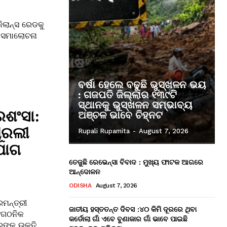
ିଲାନ୍ସ ରେଡକୁ
ୁ ସମାଲୋଚନା
ବର୍ଷା ହେଲେ ବଢୁଛି ଭୁସ୍ଖଳନ ଭୟ
: ଗଜପତି ଜିଲ୍ଲାର ୧୩୯ଟି
ସ୍ଥାନକୁ ଭୁସ୍ଖଳନ ସମ୍ଭାବ୍ୟ
୍ରଶଂସା:
ଅଞ୍ଚଳ ଭାବେ ଚିହ୍ନଟ
ୂରଲୀ
Rupali Rupamita
-
August 7, 2026
ଯୋଗ
ତେଜୁଛି ରେଭେନ୍ସା ବିବାଦ : ମୁଖ୍ୟ ଫାଟକ ଆଗରେ
ଆନ୍ଦୋଳନ
ODISHA
August 7, 2026
ମନ୍ତ୍ରୀ
ଜାତୀୟ ହସ୍ତତନ୍ତ ଦିବସ :୪୦ କିମି ଦୂରରେ ଥିବା
ାଂଗଠନିକ
କର୍ଡୋଲା ଗାଁ ଏବେ ବୁଣାକାର ଗାଁ ଭାବେ ପାଇଛି
ରଙ୍କ ଉକ୍ତି