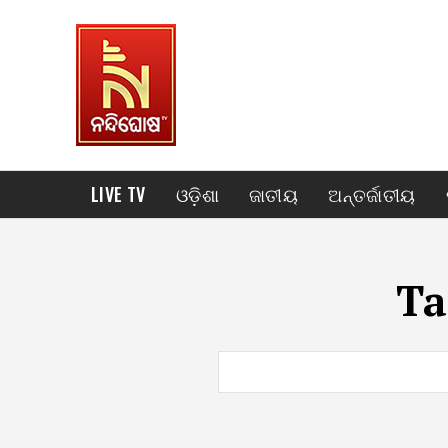
LIVE TV
ଓଡ଼ିଶା
ଜାତୀୟ
ଅନ୍ତର୍ଜାତୀୟ
Ta