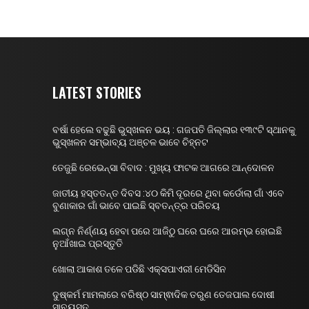
LATEST STORIES
ବର୍ଷା ହେଲେ ବଢୁଛି ଭୁସ୍ଖଳନ ଭୟ : ଗଜପତି ଜିଲ୍ଲାର ୧୩୯ଟି ସ୍ଥାନକୁ
ଭୁସ୍ଖଳନ ସମ୍ଭାବ୍ୟ ଅଞ୍ଚଳ ଭାବେ ଚିହ୍ନଟ
ତେଜୁଛି ରେଭେନ୍ସା ବିବାଦ : ମୁଖ୍ୟ ଫାଟକ ଆଗରେ ଆନ୍ଦୋଳନ
ଜାତୀୟ ହସ୍ତତନ୍ତ ଦିବସ :୪୦ କିମି ଦୂରରେ ଥିବା କର୍ଡୋଲା ଗାଁ ଏବେ
ବୁଣାକାର ଗାଁ ଭାବେ ପାଇଛି ସ୍ବତନ୍ତ୍ର ପରିଚୟ
ଲଗ୍ନ ନିର୍ଣ୍ଣୟ ହେବା ପରେ ଆଜିଠୁ ଘରେ ଘରେ ଆରମ୍ଭ ହୋଇଛି
ନୁଆଁଖାଇ ପ୍ରସ୍ତୁତି
ଖୋଲା ଆକାଶ ତଳେ ପଡିଛି ଏକ୍ସପାଏରୀ ମେଡିସିନ
ଦୁଷ୍କର୍ମ ମାମଲାରେ ବରିଷ୍ଠ ସାମ୍ଵାଦିକ ତରୁଣ ତେଜପାଲ ଦୋଷୀ
ସାବ୍ୟସ୍ତ