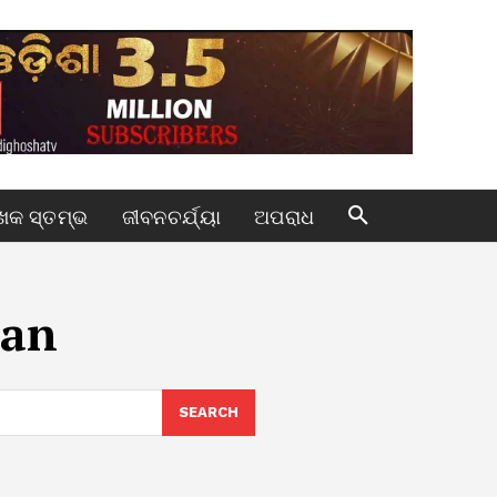
କ ସ୍ତମ୍ଭ
ଜୀବନଚର୍ଯ୍ୟା
ଅପରାଧ
han
SEARCH