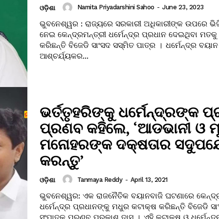
Namita Priyadarshini Sahoo
-
June 23, 2023
ଓଡ଼ିଶା
ଭୁବନେଶ୍ୱର : ରାଜ୍ୟରେ ସରକାରୀ ଅଧିକାରୀଙ୍କ ଉପରେ ଭିଜ
ନେଇ କେନ୍ଦ୍ରମନ୍ତ୍ରୀ ଧର୍ମେନ୍ଦ୍ର ପ୍ରଧାନ ଦେଇଥିବା ମତକ
କରିଛନ୍ତି ବିଜେଡି ସାଂସଦ ସସ୍ମିତ ପାତ୍ର । ଧର୍ମେନ୍ଦ୍ର ବୟାନ
ଆଶ୍ଚର୍ଯ୍ୟକର...
ଭର୍ତ୍ତୃହରିଙ୍କୁ ଧର୍ମେନ୍ଦ୍ରଙ୍କ ପ
ପ୍ରଣବ କହିଲେ, ‘ଆଡଭାନୀ ଓ ମ
ମନୋହରଙ୍କ ଦକ୍ଷତାର ସଦୁପ
କରନ୍ତୁ’
Tanmaya Reddy
-
April 13, 2021
ଓଡ଼ିଶା
ଭୁବନେଶ୍ୱର: ଏକ ରାଜନୈତିକ ବୟାନବାଜି ଘଟଣାରେ କେନ୍ଦ୍ର
ଧର୍ମେନ୍ଦ୍ର ପ୍ରଧାନଙ୍କୁ ମଧୁର କଟାକ୍ଷ କରିଛନ୍ତି ବିଜେଡି ସ
ସଂପାଦକ ପ୍ରଣବ ପ୍ରକାଶ ଦାସ । ଏହି କଟାକ୍ଷ ଓ ଧର୍ମେନ୍ଦ୍