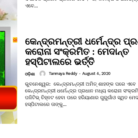
ଏବେ...
କେନ୍ଦ୍ରମନ୍ତ୍ରୀ ଧର୍ମେନ୍ଦ୍ର ପ୍
କରୋନା ସଂକ୍ରମିତ : ମେଦାନ୍ତ
ହସ୍ପିଟାଲରେ ଭର୍ତ୍ତି
Tanmaya Reddy
-
August 4, 2020
ଓଡ଼ିଶା
ଭୁବନେଶ୍ୱର: କେନ୍ଦ୍ରମନ୍ତ୍ରୀ ଅମିତ୍ ଶାହଙ୍କ ପରେ ଏବେ
କେନ୍ଦ୍ରମନ୍ତ୍ରୀ ଧର୍ମେନ୍ଦ୍ର ପ୍ରଧାନ ମଧ୍ୟ କରୋନା ସଂକ୍ରମ
ପଜିଟିଭ୍ ଚିହ୍ନଟ ହେବା ପରେ ହରିୟାଣାର ଗୁରୁଗାଁଓ ସ୍ଥିତ ମେଦ
ହସ୍ପିଟାଲରେ ତାଙ୍କୁ...