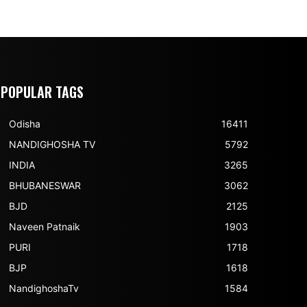
POPULAR TAGS
Odisha
16411
NANDIGHOSHA TV
5792
INDIA
3265
BHUBANESWAR
3062
BJD
2125
Naveen Patnaik
1903
PURI
1718
BJP
1618
NandighoshaTv
1584