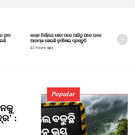
େ ଥିବା
ଲଗ୍ନ ନିର୍ଣ୍ଣୟ ହେବା ପରେ ଆଜିଠୁ ଘରେ ଘରେ
ାଇଛି
ଆରମ୍ଭ ହୋଇଛି ନୁଆଁଖାଇ ପ୍ରସ୍ତୁତି
22 hours ago
Popular
ାନକୁ
୍ର’ :