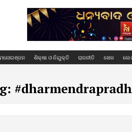
ମନୋରଞ୍ଜନ
ଶିକ୍ଷା ଓ ନିଯୁକ୍ତି
ରାଜନୀତି
ଖେଳ
ଲେଖ
g:
#dharmendraprad