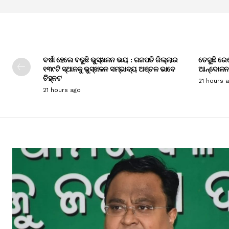
ବର୍ଷା ହେଲେ ବଢୁଛି ଭୁସ୍ଖଳନ ଭୟ : ଗଜପତି ଜିଲ୍ଲାର
ତେଜୁଛି ରେ
୧୩୯ଟି ସ୍ଥାନକୁ ଭୁସ୍ଖଳନ ସମ୍ଭାବ୍ୟ ଅଞ୍ଚଳ ଭାବେ
ଆନ୍ଦୋଳନ
ଚିହ୍ନଟ
21 hours 
21 hours ago