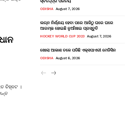
ସ୍ବତନ୍ତ୍ର ପରିଚୟ
ODISHA
August 7, 2026
ଲଗ୍ନ ନିର୍ଣ୍ଣୟ ହେବା ପରେ ଆଜିଠୁ ଘରେ ଘରେ
ଆରମ୍ଭ ହୋଇଛି ନୁଆଁଖାଇ ପ୍ରସ୍ତୁତି
ରଧାନ
HOCKEY WORLD CUP 2023
August 7, 2026
ଖୋଲା ଆକାଶ ତଳେ ପଡିଛି ଏକ୍ସପାଏରୀ ମେଡିସିନ
ODISHA
August 6, 2026
ିତ ଚିହ୍ନଟ ।
ାନ୍ତ