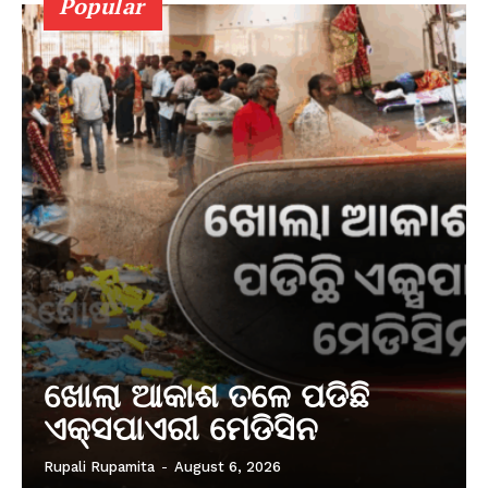
Popular
ଖୋଲା ଆକାଶ ତଳେ ପଡିଛି
ଏକ୍ସପାଏରୀ ମେଡିସିନ
Rupali Rupamita
-
August 6, 2026