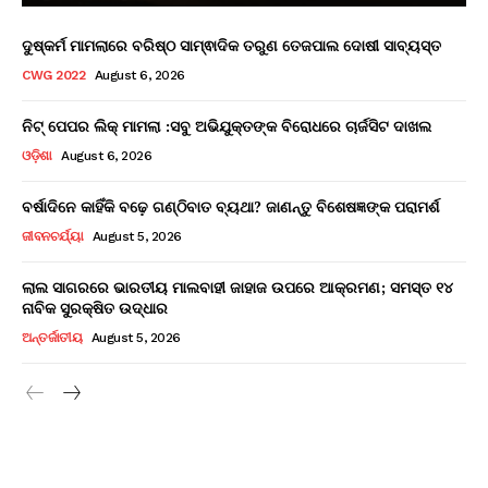
ଦୁଷ୍କର୍ମ ମାମଲାରେ ବରିଷ୍ଠ ସାମ୍ଵାଦିକ ତରୁଣ ତେଜପାଲ ଦୋଷୀ ସାବ୍ୟସ୍ତ
CWG 2022
August 6, 2026
ନିଟ୍ ପେପର ଲିକ୍ ମାମଲା :ସବୁ ଅଭିଯୁକ୍ତଙ୍କ ବିରୋଧରେ ଚାର୍ଜସିଟ ଦାଖଲ
ଓଡ଼ିଶା
August 6, 2026
ବର୍ଷାଦିନେ କାହିଁକି ବଢ଼େ ଗଣ୍ଠିବାତ ବ୍ୟଥା? ଜାଣନ୍ତୁ ବିଶେଷଜ୍ଞଙ୍କ ପରାମର୍ଶ
ଜୀବନଚର୍ଯ୍ୟା
August 5, 2026
ଲାଲ ସାଗରରେ ଭାରତୀୟ ମାଲବାହୀ ଜାହାଜ ଉପରେ ଆକ୍ରମଣ; ସମସ୍ତ ୧୪
ନାବିକ ସୁରକ୍ଷିତ ଉଦ୍ଧାର
ଅନ୍ତର୍ଜାତୀୟ
August 5, 2026