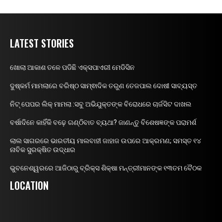
LATEST STORIES
ଖୋଲା ଆକାଶ ତଳେ ପଡିଛି ଏକ୍ସପାଏରୀ ମେଡିସିନ
ଦୁଷ୍କର୍ମ ମାମଲାରେ ବରିଷ୍ଠ ସାମ୍ଵାଦିକ ତରୁଣ ତେଜପାଲ ଦୋଷୀ ସାବ୍ୟସ୍ତ
ନିଟ୍ ପେପର ଲିକ୍ ମାମଲା :ସବୁ ଅଭିଯୁକ୍ତଙ୍କ ବିରୋଧରେ ଚାର୍ଜସିଟ ଦାଖଲ
ବର୍ଷାଦିନେ କାହିଁକି ବଢ଼େ ଗଣ୍ଠିବାତ ବ୍ୟଥା? ଜାଣନ୍ତୁ ବିଶେଷଜ୍ଞଙ୍କ ପରାମର୍ଶ
ଲାଲ ସାଗରରେ ଭାରତୀୟ ମାଲବାହୀ ଜାହାଜ ଉପରେ ଆକ୍ରମଣ; ସମସ୍ତ ୧୪
ନାବିକ ସୁରକ୍ଷିତ ଉଦ୍ଧାର
ଭୁବନେଶ୍ୱରରେ ଆଜିଠାରୁ ବ୍ରିକ୍ସ ଶିକ୍ଷା ମନ୍ତ୍ରୀମାନଙ୍କ ୧୩ତମ ବୈଠକ
LOCATION