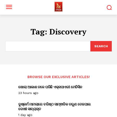
Tag:
Discovery
SEARCH
BROWSE OUR EXCLUSIVE ARTICLES!
ଖୋଲା ଆକାଶ ତଳେ ପଡିଛି ଏକ୍ସପାଏରୀ ମେଡିସିନ
23 hours ago
ଦୁଷ୍କର୍ମ ମାମଲାରେ ବରିଷ୍ଠ ସାମ୍ଵାଦିକ ତରୁଣ ତେଜପାଲ
ଦୋଷୀ ସାବ୍ୟସ୍ତ
1 day ago