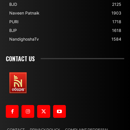
BJD
2125
Naveen Patnaik
1903
PURI
1718
BJP
1618
NandighoshaTv
1584
CONTACT US
CONTACT
PRIVACY POLICY
COMPLAINT REDRESSAL