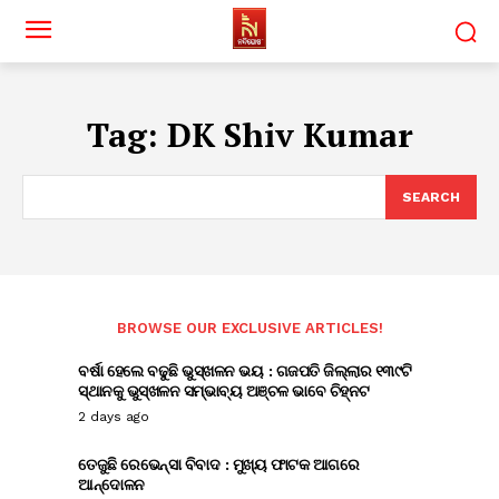
Tag:
DK Shiv Kumar
SEARCH
BROWSE OUR EXCLUSIVE ARTICLES!
ବର୍ଷା ହେଲେ ବଢୁଛି ଭୁସ୍ଖଳନ ଭୟ : ଗଜପତି ଜିଲ୍ଲାର ୧୩୯ଟି
ସ୍ଥାନକୁ ଭୁସ୍ଖଳନ ସମ୍ଭାବ୍ୟ ଅଞ୍ଚଳ ଭାବେ ଚିହ୍ନଟ
2 days ago
ତେଜୁଛି ରେଭେନ୍ସା ବିବାଦ : ମୁଖ୍ୟ ଫାଟକ ଆଗରେ
ଆନ୍ଦୋଳନ