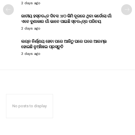
2 days ago
ଜାତୀୟ ହସ୍ତତନ୍ତ ଦିବସ :୪୦ କିମି ଦୂରରେ ଥିବା କର୍ଡୋଲା ଗାଁ
ଏବେ ବୁଣାକାର ଗାଁ ଭାବେ ପାଇଛି ସ୍ବତନ୍ତ୍ର ପରିଚୟ
2 days ago
ଲଗ୍ନ ନିର୍ଣ୍ଣୟ ହେବା ପରେ ଆଜିଠୁ ଘରେ ଘରେ ଆରମ୍ଭ
ହୋଇଛି ନୁଆଁଖାଇ ପ୍ରସ୍ତୁତି
3 days ago
No posts to display