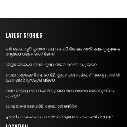
LATEST STORIES
ବର୍ଷା ହେଲେ ବଢୁଛି ଭୁସ୍ଖଳନ ଭୟ : ଗଜପତି ଜିଲ୍ଲାର ୧୩୯ଟି ସ୍ଥାନକୁ ଭୁସ୍ଖଳନ
ସମ୍ଭାବ୍ୟ ଅଞ୍ଚଳ ଭାବେ ଚିହ୍ନଟ
ତେଜୁଛି ରେଭେନ୍ସା ବିବାଦ : ମୁଖ୍ୟ ଫାଟକ ଆଗରେ ଆନ୍ଦୋଳନ
ଜାତୀୟ ହସ୍ତତନ୍ତ ଦିବସ :୪୦ କିମି ଦୂରରେ ଥିବା କର୍ଡୋଲା ଗାଁ ଏବେ ବୁଣାକାର ଗାଁ
ଭାବେ ପାଇଛି ସ୍ବତନ୍ତ୍ର ପରିଚୟ
ଲଗ୍ନ ନିର୍ଣ୍ଣୟ ହେବା ପରେ ଆଜିଠୁ ଘରେ ଘରେ ଆରମ୍ଭ ହୋଇଛି ନୁଆଁଖାଇ
ପ୍ରସ୍ତୁତି
ଖୋଲା ଆକାଶ ତଳେ ପଡିଛି ଏକ୍ସପାଏରୀ ମେଡିସିନ
ଦୁଷ୍କର୍ମ ମାମଲାରେ ବରିଷ୍ଠ ସାମ୍ଵାଦିକ ତରୁଣ ତେଜପାଲ ଦୋଷୀ ସାବ୍ୟସ୍ତ
LOCATION