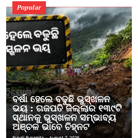
Popular
ବର୍ଷା ହେଲେ ବଢୁଛି ଭୁସ୍ଖଳନ
ଭୟ : ଗଜପତି ଜିଲ୍ଲାର ୧୩୯ଟି
ସ୍ଥାନକୁ ଭୁସ୍ଖଳନ ସମ୍ଭାବ୍ୟ
ଅଞ୍ଚଳ ଭାବେ ଚିହ୍ନଟ
Rupali Rupamita
-
August 7, 2026