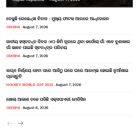
ତେଜୁଛି ରେଭେନ୍ସା ବିବାଦ : ମୁଖ୍ୟ ଫାଟକ ଆଗରେ ଆନ୍ଦୋଳନ
ODISHA
August 7, 2026
ଜାତୀୟ ହସ୍ତତନ୍ତ ଦିବସ :୪୦ କିମି ଦୂରରେ ଥିବା କର୍ଡୋଲା ଗାଁ ଏବେ ବୁଣାକାର
ଗାଁ ଭାବେ ପାଇଛି ସ୍ବତନ୍ତ୍ର ପରିଚୟ
ODISHA
August 7, 2026
ଲଗ୍ନ ନିର୍ଣ୍ଣୟ ହେବା ପରେ ଆଜିଠୁ ଘରେ ଘରେ ଆରମ୍ଭ ହୋଇଛି ନୁଆଁଖାଇ
ପ୍ରସ୍ତୁତି
HOCKEY WORLD CUP 2023
August 7, 2026
ଖୋଲା ଆକାଶ ତଳେ ପଡିଛି ଏକ୍ସପାଏରୀ ମେଡିସିନ
ODISHA
August 6, 2026