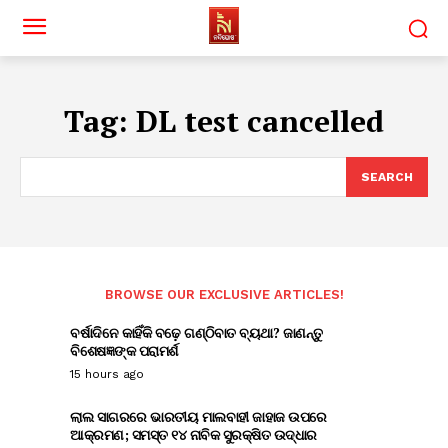
Tag:
DL test cancelled
SEARCH
BROWSE OUR EXCLUSIVE ARTICLES!
ବର୍ଷାଦିନେ କାହିଁକି ବଢ଼େ ଗଣ୍ଠିବାତ ବ୍ୟଥା? ଜାଣନ୍ତୁ
ବିଶେଷଜ୍ଞଙ୍କ ପରାମର୍ଶ
15 hours ago
ଲାଲ ସାଗରରେ ଭାରତୀୟ ମାଲବାହୀ ଜାହାଜ ଉପରେ
ଆକ୍ରମଣ; ସମସ୍ତ ୧୪ ନାବିକ ସୁରକ୍ଷିତ ଉଦ୍ଧାର