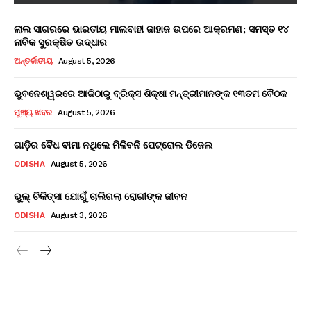
ଲାଲ ସାଗରରେ ଭାରତୀୟ ମାଲବାହୀ ଜାହାଜ ଉପରେ ଆକ୍ରମଣ; ସମସ୍ତ ୧୪
ନାବିକ ସୁରକ୍ଷିତ ଉଦ୍ଧାର
ଅନ୍ତର୍ଜାତୀୟ
August 5, 2026
ଭୁବନେଶ୍ୱରରେ ଆଜିଠାରୁ ବ୍ରିକ୍ସ ଶିକ୍ଷା ମନ୍ତ୍ରୀମାନଙ୍କ ୧୩ତମ ବୈଠକ
ମୁଖ୍ୟ ଖବର
August 5, 2026
ଗାଡ଼ିର ବୈଧ ବୀମା ନଥିଲେ ମିଳିବନି ପେଟ୍ରୋଲ ଡିଜେଲ
ODISHA
August 5, 2026
ଭୁଲ୍ ଚିକିତ୍ସା ଯୋଗୁଁ ଚାଲିଗଲା ରୋଗୀଙ୍କ ଜୀବନ
ODISHA
August 3, 2026