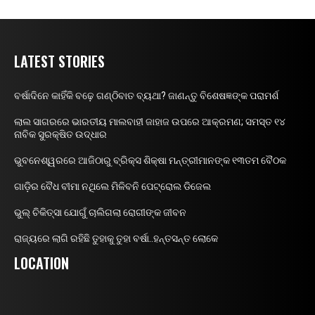
LATEST STORIES
ବର୍ଷାଦିନେ କାହିଁକି ବଢ଼େ ଗଣ୍ଠିବାତ ବ୍ୟଥା? ଜାଣନ୍ତୁ ବିଶେଷଜ୍ଞଙ୍କ ପରାମର୍ଶ
ଲାଲ ସାଗରରେ ଭାରତୀୟ ମାଲବାହୀ ଜାହାଜ ଉପରେ ଆକ୍ରମଣ; ସମସ୍ତ ୧୪
ନାବିକ ସୁରକ୍ଷିତ ଉଦ୍ଧାର
ଭୁବନେଶ୍ୱରରେ ଆଜିଠାରୁ ବ୍ରିକ୍ସ ଶିକ୍ଷା ମନ୍ତ୍ରୀମାନଙ୍କ ୧୩ତମ ବୈଠକ
ଗାଡ଼ିର ବୈଧ ବୀମା ନଥିଲେ ମିଳିବନି ପେଟ୍ରୋଲ ଡିଜେଲ
ଭୁଲ୍ ଚିକିତ୍ସା ଯୋଗୁଁ ଚାଲିଗଲା ରୋଗୀଙ୍କ ଜୀବନ
ରାଜ୍ୟରେ ଲାଗି ରହିଛି ତୁହାକୁ ତୁହା ବର୍ଷା..ହନ୍ତସନ୍ତ ଲୋକେ
LOCATION