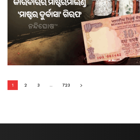
1
2
3
...
723