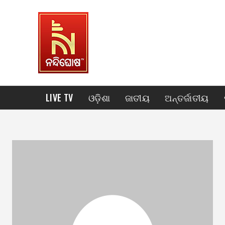
LIVE TV
ଓଡ଼ିଶା
ଜାତୀୟ
ଅନ୍ତର୍ଜାତୀୟ