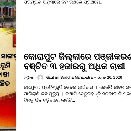
ପରମ୍ପରା ଅନୁସାରେ ତିନି ରଥରେ ପ୍ରଥମେ...
କୋରାପୁଟ ଜିଲ୍ଲାରେ ପଞ୍ଜୀକର
ବଞ୍ଚିତ ୩ ହଜାରରୁ ଅଧିକ ଚାଷୀ
Gautam Buddha Mahapatra
-
June 26, 2026
ଓଡ଼ିଶା
ଜୟପୁର : ପ୍ରତିଶ୍ରୁତି କେବଳ ଧୂଆଁବାଣ । କେଉଁଠି ଜୀବନ ଗଲ
ମାଗିଲାଣି ଇଛାମୃତ୍ୟୁ । ତଥାପି ଚେତୁନାହାନ୍ତି ସରକାର କି ପ୍
ଦିନକୁ ଦିନ ବଢ଼ିବାରେ ଲାଗିଛି...