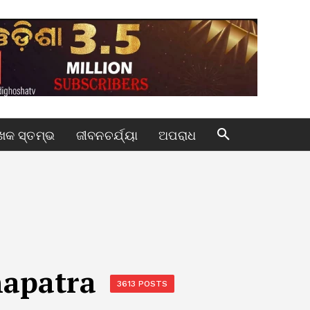
କ ସ୍ତମ୍ଭ
ଜୀବନଚର୍ଯ୍ୟା
ଅପରାଧ
apatra
3613 POSTS