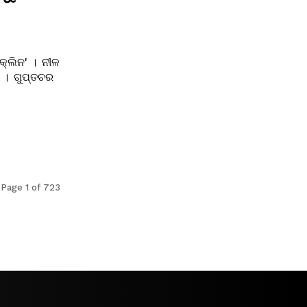
କ୍ଲିନ' । ନୀଳ
 । ଗୁପ୍ତଚର
Page 1 of 723