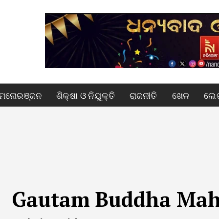
ମନୋରଞ୍ଜନ
ଶିକ୍ଷା ଓ ନିଯୁକ୍ତି
ରାଜନୀତି
ଖେଳ
ଲେଖ
Gautam Buddha Mah