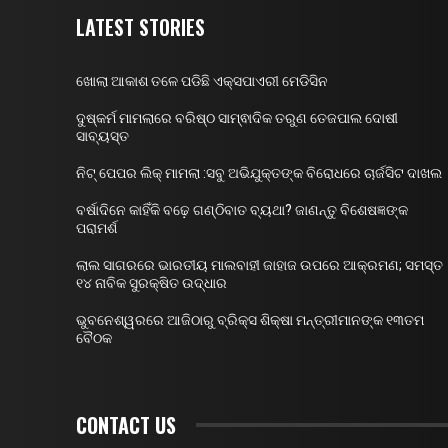
LATEST STORIES
ଖୋଲା ଆକାଶ ତଳେ ପଡିଛି ଏକ୍ସପାଏରୀ ମେଡିସିନ
ଦୁଷ୍କର୍ମ ମାମଲାରେ ବରିଷ୍ଠ ସାମ୍ଵାଦିକ ତରୁଣ ତେଜପାଲ ଦୋଷୀ
ସାବ୍ୟସ୍ତ
ନିଟ୍ ପେପର ଲିକ୍ ମାମଲା :ସବୁ ଅଭିଯୁକ୍ତଙ୍କ ବିରୋଧରେ ଚାର୍ଜସିଟ ଦାଖଲ
ବର୍ଷାଦିନେ କାହିଁକି ବଢ଼େ ଗଣ୍ଠିବାତ ବ୍ୟଥା? ଜାଣନ୍ତୁ ବିଶେଷଜ୍ଞଙ୍କ
ପରାମର୍ଶ
ଲାଲ ସାଗରରେ ଭାରତୀୟ ମାଲବାହୀ ଜାହାଜ ଉପରେ ଆକ୍ରମଣ; ସମସ୍ତ
୧୪ ନାବିକ ସୁରକ୍ଷିତ ଉଦ୍ଧାର
ଭୁବନେଶ୍ୱରରେ ଆଜିଠାରୁ ବ୍ରିକ୍ସ ଶିକ୍ଷା ମନ୍ତ୍ରୀମାନଙ୍କ ୧୩ତମ
ବୈଠକ
CONTACT US