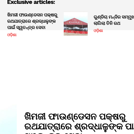
Exclusive articles:
ଖିମଜୀ ଫାଉଣ୍ଡେସନ ପକ୍ଷରୁ
ଗୁଣ୍ଡିଚା ମନ୍ଦିର ସମ୍ମ
ରଥଯାତ୍ରାରେ ଶ୍ରଦ୍ଧାଳୁଙ୍କ
ଲାଗିଲା ତିନି ରଥ
ପାଇଁ ସ୍ୱତନ୍ତ୍ର ସେବା
ଓଡ଼ିଶା
ଓଡ଼ିଶା
ଖିମଜୀ ଫାଉଣ୍ଡେସନ ପକ୍ଷରୁ
ରଥଯାତ୍ରାରେ ଶ୍ରଦ୍ଧାଳୁଙ୍କ ପା