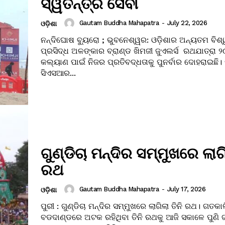
ସ୍ୱତନ୍ତ୍ର ସେବା
Gautam Buddha Mahapatra
-
July 22, 2026
ଓଡ଼ିଶା
ନନ୍ଦିଘୋଷ ବ୍ୟୁରୋ ; ଭୁବନେଶ୍ୱର: ଓଡ଼ିଶାର ଅନ୍ୟତମ ବିଶ୍
ପ୍ରସିଦ୍ଧ ଅଳଙ୍କାର ବ୍ରାଣ୍ଡ ଖିମଜୀ ଜୁଏଲର୍ସ ରଥଯାତ୍ରା
କଲ୍ୟାଣ ପାଇଁ ନିଜର ପ୍ରତିବଦ୍ଧତାକୁ ପୁନର୍ବାର ଦୋହରାଇଛି।
ସିଏସଆର...
ଗୁଣ୍ଡିଚା ମନ୍ଦିର ସମ୍ମୁଖରେ ଲାଗି
ରଥ
Gautam Buddha Mahapatra
-
July 17, 2026
ଓଡ଼ିଶା
ପୁରୀ : ଗୁଣ୍ଡିଚା ମନ୍ଦିର ସମ୍ମୁଖରେ ଲାଗିଲା ତିନି ରଥ। ଗତକା
ବଡଦାଣ୍ଡରେ ଅଟକ ରହିଥିବା ତିନି ରଥକୁ ଆଜି ସକାଳେ ପୁଣି 