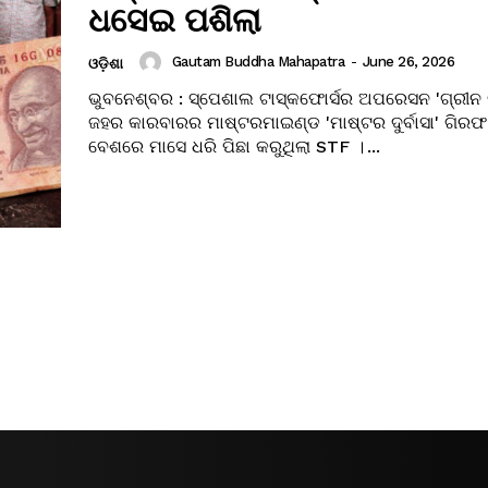
ଧସେଇ ପଶିଲା
Gautam Buddha Mahapatra
-
June 26, 2026
ଓଡ଼ିଶା
ଭୁବନେଶ୍ବର : ସ୍ପେଶାଲ ଟାସ୍କଫୋର୍ସର ଅପରେସନ 'ଗ୍ରୀନ 
ଜହର କାରବାରର ମାଷ୍ଟରମାଇଣ୍ଡ 'ମାଷ୍ଟର ଦୁର୍ବାସା' ଗିରଫ
ବେଶରେ ମାସେ ଧରି ପିଛା କରୁଥିଲା STF ।...