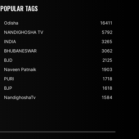
POPULAR TAGS
Odisha
16411
NANDIGHOSHA TV
5792
INDIA
3265
BHUBANESWAR
3062
BJD
2125
Naveen Patnaik
1903
PURI
1718
BJP
1618
NandighoshaTv
1584