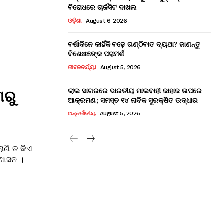
ବିରୋଧରେ ଚାର୍ଜସିଟ ଦାଖଲ
ଓଡ଼ିଶା
August 6, 2026
ବର୍ଷାଦିନେ କାହିଁକି ବଢ଼େ ଗଣ୍ଠିବାତ ବ୍ୟଥା? ଜାଣନ୍ତୁ
ବିଶେଷଜ୍ଞଙ୍କ ପରାମର୍ଶ
ଜୀବନଚର୍ଯ୍ୟା
August 5, 2026
ଲାଲ ସାଗରରେ ଭାରତୀୟ ମାଲବାହୀ ଜାହାଜ ଉପରେ
ଣରୁ
ଆକ୍ରମଣ; ସମସ୍ତ ୧୪ ନାବିକ ସୁରକ୍ଷିତ ଉଦ୍ଧାର
ଅନ୍ତର୍ଜାତୀୟ
August 5, 2026
ାଣି ତ କିଏ
ରଶାସନ ।