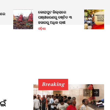
କୋରାପୁଟ ଜିଲ୍ଲାରେ
ୁଖରେ
ପଞ୍ଜୀକରଣରୁ ବଞ୍ଚିତ ୩
ହଜାରରୁ ଅଧିକ ଚାଷୀ
ଓଡ଼ିଶା
Breaking
ଇଁ