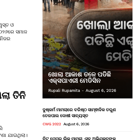
ୱସ୍ତ ଓ
 ୨୦୨୬ରେ ସମାଜ
 ନିଜର
ଖୋଲା ଆକାଶ ତଳେ ପଡିଛି
ଏକ୍ସପାଏରୀ ମେଡିସିନ
Rupali Rupamita
-
August 6, 2026
ଲା ତିନି
ଦୁଷ୍କର୍ମ ମାମଲାରେ ବରିଷ୍ଠ ସାମ୍ଵାଦିକ ତରୁଣ
ତେଜପାଲ ଦୋଷୀ ସାବ୍ୟସ୍ତ
CWG 2022
August 6, 2026
ଲି
ଟଣା ଯାଇଥିଲା।
ନିଟ୍ ପେପର ଲିକ୍ ମାମଲା :ସବୁ ଅଭିଯୁକ୍ତଙ୍କ