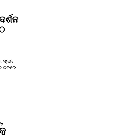
ଦର୍ଶନ
ମଠ
ର ସ୍ନାନ
ସିତ ଜଳରେ
,
କୁ