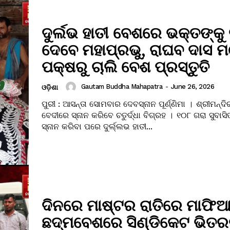
ଦୁର୍ଲଭ ହାତୀ ବେଶରେ ଭକ୍ତଙ୍କୁ 
ଦେବେ ମହାପ୍ରଭୁ, ରାଘବ ଦାସ 
ପକ୍ଷରୁ ଚାଲି ବେଶ ପ୍ରସ୍ତୁତି
Gautam Buddha Mahapatra
-
June 26, 2026
ଓଡ଼ିଶା
ପୁରୀ : ଆସନ୍ତା ସୋମବାର ଦେବସ୍ନାନ ପୂର୍ଣ୍ଣିମା । ଶ୍ରୀମନ୍ଦି
ବେଦୀରେ ସ୍ନାନ କରିବେ ଚତୁର୍ଦ୍ଧା ବିଗ୍ରହ । ୧୦୮ ଗରା ସୁବା
ସ୍ନାନ କରିବା ପରେ ଦୁର୍ଲ୍ଲଭ ହାତୀ...
ଦିନରେ ମାଷ୍ଟର ରାତିରେ ମାଫିଆ
ଛଦ୍ମବେଶରେ ସିଣ୍ଡିକେଟ ଭିତର