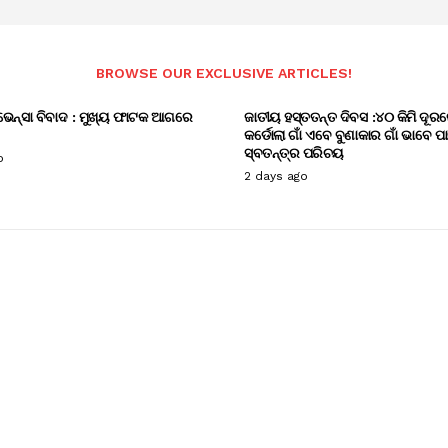
BROWSE OUR EXCLUSIVE ARTICLES!
ଭେନ୍ସା ବିବାଦ : ମୁଖ୍ୟ ଫାଟକ ଆଗରେ
ଜାତୀୟ ହସ୍ତତନ୍ତ ଦିବସ :୪୦ କିମି ଦୂରର
କର୍ଡୋଲା ଗାଁ ଏବେ ବୁଣାକାର ଗାଁ ଭାବେ ପ
ସ୍ବତନ୍ତ୍ର ପରିଚୟ
o
2 days ago