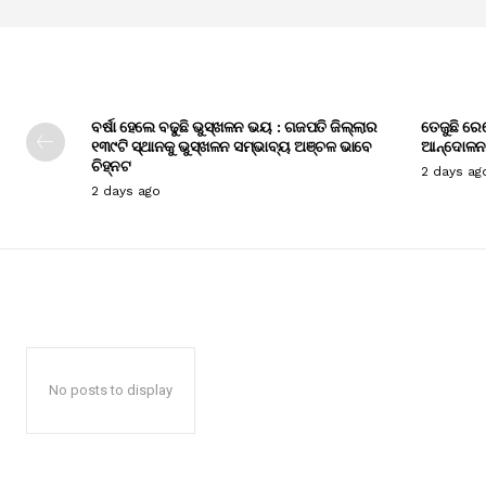
ବର୍ଷା ହେଲେ ବଢୁଛି ଭୁସ୍ଖଳନ ଭୟ : ଗଜପତି ଜିଲ୍ଲାର
ତେଜୁଛି ରେ
୧୩୯ଟି ସ୍ଥାନକୁ ଭୁସ୍ଖଳନ ସମ୍ଭାବ୍ୟ ଅଞ୍ଚଳ ଭାବେ
ଆନ୍ଦୋଳନ
ଚିହ୍ନଟ
2 days ag
2 days ago
No posts to display