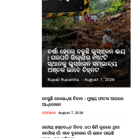
ବର୍ଷା ହେଲେ ବଢୁଛି ଭୁସ୍ଖଳନ ଭୟ
: ଗଜପତି ଜିଲ୍ଲାର ୧୩୯ଟି
ସ୍ଥାନକୁ ଭୁସ୍ଖଳନ ସମ୍ଭାବ୍ୟ
ଅଞ୍ଚଳ ଭାବେ ଚିହ୍ନଟ
Rupali Rupamita
-
August 7, 2026
ତେଜୁଛି ରେଭେନ୍ସା ବିବାଦ : ମୁଖ୍ୟ ଫାଟକ ଆଗରେ
ଆନ୍ଦୋଳନ
ODISHA
August 7, 2026
ଜାତୀୟ ହସ୍ତତନ୍ତ ଦିବସ :୪୦ କିମି ଦୂରରେ ଥିବା
କର୍ଡୋଲା ଗାଁ ଏବେ ବୁଣାକାର ଗାଁ ଭାବେ ପାଇଛି