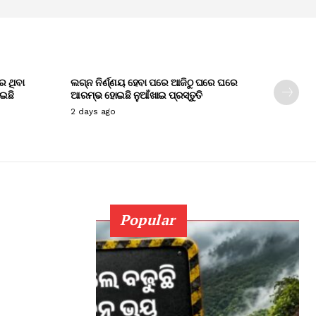
େ ଥିବା
ଲଗ୍ନ ନିର୍ଣ୍ଣୟ ହେବା ପରେ ଆଜିଠୁ ଘରେ ଘରେ
ାଇଛି
ଆରମ୍ଭ ହୋଇଛି ନୁଆଁଖାଇ ପ୍ରସ୍ତୁତି
2 days ago
Popular