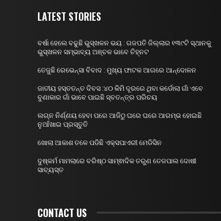
LATEST STORIES
ବର୍ଷା ହେଲେ ବଢୁଛି ଭୁସ୍ଖଳନ ଭୟ : ଗଜପତି ଜିଲ୍ଲାର ୧୩୯ଟି ସ୍ଥାନକୁ
ଭୁସ୍ଖଳନ ସମ୍ଭାବ୍ୟ ଅଞ୍ଚଳ ଭାବେ ଚିହ୍ନଟ
ତେଜୁଛି ରେଭେନ୍ସା ବିବାଦ : ମୁଖ୍ୟ ଫାଟକ ଆଗରେ ଆନ୍ଦୋଳନ
ଜାତୀୟ ହସ୍ତତନ୍ତ ଦିବସ :୪୦ କିମି ଦୂରରେ ଥିବା କର୍ଡୋଲା ଗାଁ ଏବେ
ବୁଣାକାର ଗାଁ ଭାବେ ପାଇଛି ସ୍ବତନ୍ତ୍ର ପରିଚୟ
ଲଗ୍ନ ନିର୍ଣ୍ଣୟ ହେବା ପରେ ଆଜିଠୁ ଘରେ ଘରେ ଆରମ୍ଭ ହୋଇଛି
ନୁଆଁଖାଇ ପ୍ରସ୍ତୁତି
ଖୋଲା ଆକାଶ ତଳେ ପଡିଛି ଏକ୍ସପାଏରୀ ମେଡିସିନ
ଦୁଷ୍କର୍ମ ମାମଲାରେ ବରିଷ୍ଠ ସାମ୍ଵାଦିକ ତରୁଣ ତେଜପାଲ ଦୋଷୀ
ସାବ୍ୟସ୍ତ
CONTACT US