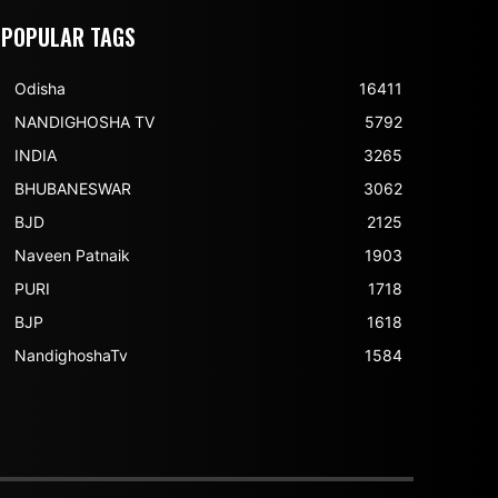
POPULAR TAGS
Odisha
16411
NANDIGHOSHA TV
5792
INDIA
3265
BHUBANESWAR
3062
BJD
2125
Naveen Patnaik
1903
PURI
1718
BJP
1618
NandighoshaTv
1584