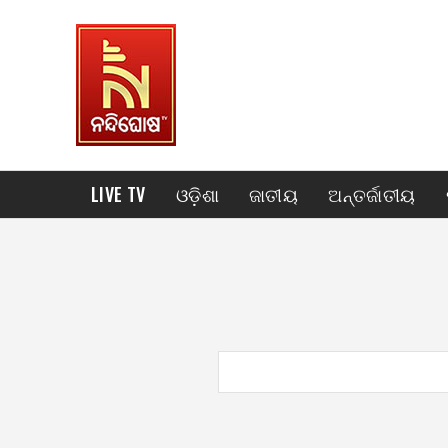
LIVE TV
ଓଡ଼ିଶା
ଜାତୀୟ
ଅନ୍ତର୍ଜାତୀୟ