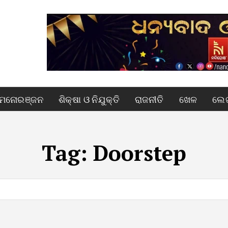
ମନୋରଞ୍ଜନ
ଶିକ୍ଷା ଓ ନିଯୁକ୍ତି
ରାଜନୀତି
ଖେଳ
ଲେଖ
Tag:
Doorstep