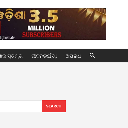
କ ସ୍ତମ୍ଭ
ଜୀବନଚର୍ଯ୍ୟା
ଅପରାଧ
SEARCH