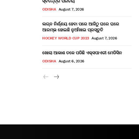
ସ୍ବତନ୍ତ୍ର ପରିଚୟ
ODISHA
August 7, 2026
ଲଗ୍ନ ନିର୍ଣ୍ଣୟ ହେବା ପରେ ଆଜିଠୁ ଘରେ ଘରେ
ଆରମ୍ଭ ହୋଇଛି ନୁଆଁଖାଇ ପ୍ରସ୍ତୁତି
HOCKEY WORLD CUP 2023
August 7, 2026
ଖୋଲା ଆକାଶ ତଳେ ପଡିଛି ଏକ୍ସପାଏରୀ ମେଡିସିନ
ODISHA
August 6, 2026