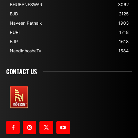
BHUBANESWAR
3062
BJD
2125
Naveen Patnaik
1903
PURI
1718
BJP
1618
NandighoshaTv
1584
CONTACT US