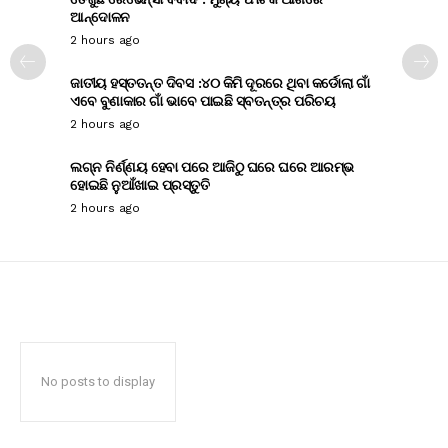
ଆନ୍ଦୋଳନ
2 hours ago
ଜାତୀୟ ହସ୍ତତନ୍ତ ଦିବସ :୪୦ କିମି ଦୂରରେ ଥିବା କର୍ଡୋଲା ଗାଁ
ଏବେ ବୁଣାକାର ଗାଁ ଭାବେ ପାଇଛି ସ୍ବତନ୍ତ୍ର ପରିଚୟ
2 hours ago
ଲଗ୍ନ ନିର୍ଣ୍ଣୟ ହେବା ପରେ ଆଜିଠୁ ଘରେ ଘରେ ଆରମ୍ଭ
ହୋଇଛି ନୁଆଁଖାଇ ପ୍ରସ୍ତୁତି
2 hours ago
No posts to display