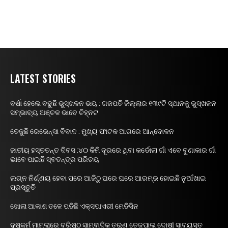
LATEST STORIES
ବର୍ଷା ହେଲେ ବଢୁଛି ଭୁସ୍ଖଳନ ଭୟ : ଗଜପତି ଜିଲ୍ଲାର ୧୩୯ଟି ସ୍ଥାନକୁ ଭୁସ୍ଖଳନ
ସମ୍ଭାବ୍ୟ ଅଞ୍ଚଳ ଭାବେ ଚିହ୍ନଟ
ତେଜୁଛି ରେଭେନ୍ସା ବିବାଦ : ମୁଖ୍ୟ ଫାଟକ ଆଗରେ ଆନ୍ଦୋଳନ
ଜାତୀୟ ହସ୍ତତନ୍ତ ଦିବସ :୪୦ କିମି ଦୂରରେ ଥିବା କର୍ଡୋଲା ଗାଁ ଏବେ ବୁଣାକାର ଗାଁ
ଭାବେ ପାଇଛି ସ୍ବତନ୍ତ୍ର ପରିଚୟ
ଲଗ୍ନ ନିର୍ଣ୍ଣୟ ହେବା ପରେ ଆଜିଠୁ ଘରେ ଘରେ ଆରମ୍ଭ ହୋଇଛି ନୁଆଁଖାଇ
ପ୍ରସ୍ତୁତି
ଖୋଲା ଆକାଶ ତଳେ ପଡିଛି ଏକ୍ସପାଏରୀ ମେଡିସିନ
ଦୁଷ୍କର୍ମ ମାମଲାରେ ବରିଷ୍ଠ ସାମ୍ଵାଦିକ ତରୁଣ ତେଜପାଲ ଦୋଷୀ ସାବ୍ୟସ୍ତ