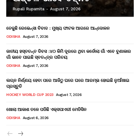
Rupali Rupamita
-
August 7, 2026
ତେଜୁଛି ରେଭେନ୍ସା ବିବାଦ : ମୁଖ୍ୟ ଫାଟକ ଆଗରେ ଆନ୍ଦୋଳନ
ODISHA
August 7, 2026
ଜାତୀୟ ହସ୍ତତନ୍ତ ଦିବସ :୪୦ କିମି ଦୂରରେ ଥିବା କର୍ଡୋଲା ଗାଁ ଏବେ ବୁଣାକାର
ଗାଁ ଭାବେ ପାଇଛି ସ୍ବତନ୍ତ୍ର ପରିଚୟ
ODISHA
August 7, 2026
ଲଗ୍ନ ନିର୍ଣ୍ଣୟ ହେବା ପରେ ଆଜିଠୁ ଘରେ ଘରେ ଆରମ୍ଭ ହୋଇଛି ନୁଆଁଖାଇ
ପ୍ରସ୍ତୁତି
HOCKEY WORLD CUP 2023
August 7, 2026
ଖୋଲା ଆକାଶ ତଳେ ପଡିଛି ଏକ୍ସପାଏରୀ ମେଡିସିନ
ODISHA
August 6, 2026