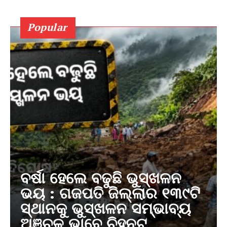
Popular
ବର୍ଷା ହେଲେ ବଢୁଛି ଭୁସ୍ଖଳନ
ଭୟ : ଗଜପତି ଜିଲ୍ଲାର ୧୩୯ଟି
ସ୍ଥାନକୁ ଭୁସ୍ଖଳନ ସମ୍ଭାବ୍ୟ
ଅଞ୍ଚଳ ଭାବେ ଚିହ୍ନଟ