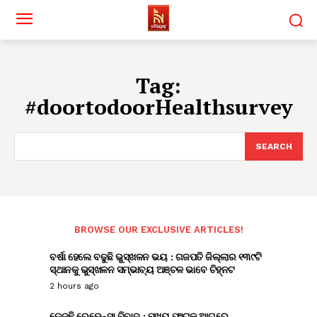
Tag:
#doortodoorHealthsurvey
SEARCH
BROWSE OUR EXCLUSIVE ARTICLES!
ବର୍ଷା ହେଲେ ବଢୁଛି ଭୁସ୍ଖଳନ ଭୟ : ଗଜପତି ଜିଲ୍ଲାର ୧୩୯ଟି
ସ୍ଥାନକୁ ଭୁସ୍ଖଳନ ସମ୍ଭାବ୍ୟ ଅଞ୍ଚଳ ଭାବେ ଚିହ୍ନଟ
2 hours ago
ତେଜୁଛି ରେଭେନ୍ସା ବିବାଦ : ମୁଖ୍ୟ ଫାଟକ ଆଗରେ