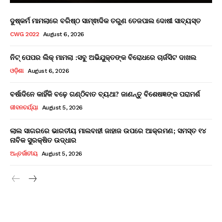
ଦୁଷ୍କର୍ମ ମାମଲାରେ ବରିଷ୍ଠ ସାମ୍ଵାଦିକ ତରୁଣ ତେଜପାଲ ଦୋଷୀ ସାବ୍ୟସ୍ତ
CWG 2022
August 6, 2026
ନିଟ୍ ପେପର ଲିକ୍ ମାମଲା :ସବୁ ଅଭିଯୁକ୍ତଙ୍କ ବିରୋଧରେ ଚାର୍ଜସିଟ ଦାଖଲ
ଓଡ଼ିଶା
August 6, 2026
ବର୍ଷାଦିନେ କାହିଁକି ବଢ଼େ ଗଣ୍ଠିବାତ ବ୍ୟଥା? ଜାଣନ୍ତୁ ବିଶେଷଜ୍ଞଙ୍କ ପରାମର୍ଶ
ଜୀବନଚର୍ଯ୍ୟା
August 5, 2026
ଲାଲ ସାଗରରେ ଭାରତୀୟ ମାଲବାହୀ ଜାହାଜ ଉପରେ ଆକ୍ରମଣ; ସମସ୍ତ ୧୪
ନାବିକ ସୁରକ୍ଷିତ ଉଦ୍ଧାର
ଅନ୍ତର୍ଜାତୀୟ
August 5, 2026