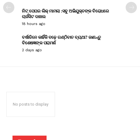
ନିଟ୍ ପେପର ଲିକ୍ ମାମଲା :ସବୁ ଅଭିଯୁକ୍ତଙ୍କ ବିରୋଧରେ
ଚାର୍ଜସିଟ ଦାଖଲ
18 hours ago
ବର୍ଷାଦିନେ କାହିଁକି ବଢ଼େ ଗଣ୍ଠିବାତ ବ୍ୟଥା? ଜାଣନ୍ତୁ
ବିଶେଷଜ୍ଞଙ୍କ ପରାମର୍ଶ
2 days ago
No posts to display