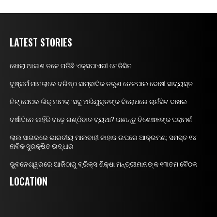
LATEST STORIES
ଖୋଲା ଆକାଶ ତଳେ ପଡିଛି ଏକ୍ସପାଏରୀ ମେଡିସିନ
ଦୁଷ୍କର୍ମ ମାମଲାରେ ବରିଷ୍ଠ ସାମ୍ଵାଦିକ ତରୁଣ ତେଜପାଲ ଦୋଷୀ ସାବ୍ୟସ୍ତ
ନିଟ୍ ପେପର ଲିକ୍ ମାମଲା :ସବୁ ଅଭିଯୁକ୍ତଙ୍କ ବିରୋଧରେ ଚାର୍ଜସିଟ ଦାଖଲ
ବର୍ଷାଦିନେ କାହିଁକି ବଢ଼େ ଗଣ୍ଠିବାତ ବ୍ୟଥା? ଜାଣନ୍ତୁ ବିଶେଷଜ୍ଞଙ୍କ ପରାମର୍ଶ
ଲାଲ ସାଗରରେ ଭାରତୀୟ ମାଲବାହୀ ଜାହାଜ ଉପରେ ଆକ୍ରମଣ; ସମସ୍ତ ୧୪
ନାବିକ ସୁରକ୍ଷିତ ଉଦ୍ଧାର
ଭୁବନେଶ୍ୱରରେ ଆଜିଠାରୁ ବ୍ରିକ୍ସ ଶିକ୍ଷା ମନ୍ତ୍ରୀମାନଙ୍କ ୧୩ତମ ବୈଠକ
LOCATION