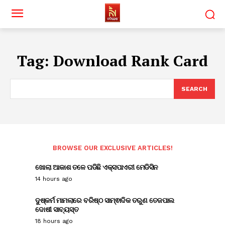
Tag:
Download Rank Card
SEARCH
BROWSE OUR EXCLUSIVE ARTICLES!
ଖୋଲା ଆକାଶ ତଳେ ପଡିଛି ଏକ୍ସପାଏରୀ ମେଡିସିନ
14 hours ago
ଦୁଷ୍କର୍ମ ମାମଲାରେ ବରିଷ୍ଠ ସାମ୍ଵାଦିକ ତରୁଣ ତେଜପାଲ
ଦୋଷୀ ସାବ୍ୟସ୍ତ
18 hours ago