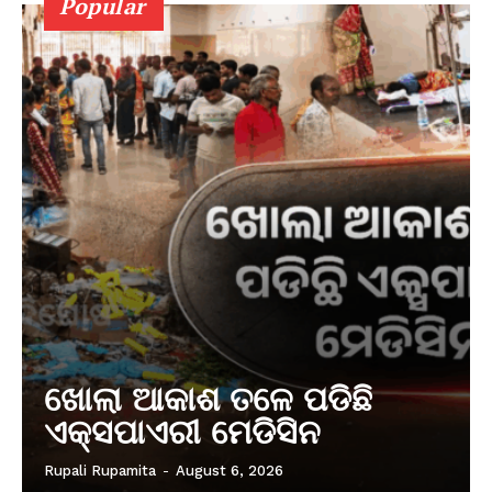
Popular
ଖୋଲା ଆକାଶ ତଳେ ପଡିଛି
ଏକ୍ସପାଏରୀ ମେଡିସିନ
Rupali Rupamita
-
August 6, 2026