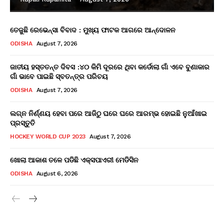
ତେଜୁଛି ରେଭେନ୍ସା ବିବାଦ : ମୁଖ୍ୟ ଫାଟକ ଆଗରେ ଆନ୍ଦୋଳନ
ODISHA
August 7, 2026
ଜାତୀୟ ହସ୍ତତନ୍ତ ଦିବସ :୪୦ କିମି ଦୂରରେ ଥିବା କର୍ଡୋଲା ଗାଁ ଏବେ ବୁଣାକାର
ଗାଁ ଭାବେ ପାଇଛି ସ୍ବତନ୍ତ୍ର ପରିଚୟ
ODISHA
August 7, 2026
ଲଗ୍ନ ନିର୍ଣ୍ଣୟ ହେବା ପରେ ଆଜିଠୁ ଘରେ ଘରେ ଆରମ୍ଭ ହୋଇଛି ନୁଆଁଖାଇ
ପ୍ରସ୍ତୁତି
HOCKEY WORLD CUP 2023
August 7, 2026
ଖୋଲା ଆକାଶ ତଳେ ପଡିଛି ଏକ୍ସପାଏରୀ ମେଡିସିନ
ODISHA
August 6, 2026