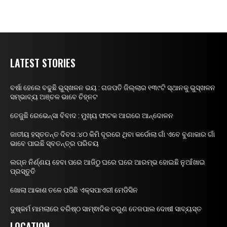
LATEST STORIES
ବର୍ଷା ହେଲେ ବଢୁଛି ଭୁସ୍ଖଳନ ଭୟ : ଗଜପତି ଜିଲ୍ଲାର ୧୩୯ଟି ସ୍ଥାନକୁ ଭୁସ୍ଖଳନ
ସମ୍ଭାବ୍ୟ ଅଞ୍ଚଳ ଭାବେ ଚିହ୍ନଟ
ତେଜୁଛି ରେଭେନ୍ସା ବିବାଦ : ମୁଖ୍ୟ ଫାଟକ ଆଗରେ ଆନ୍ଦୋଳନ
ଜାତୀୟ ହସ୍ତତନ୍ତ ଦିବସ :୪୦ କିମି ଦୂରରେ ଥିବା କର୍ଡୋଲା ଗାଁ ଏବେ ବୁଣାକାର ଗାଁ
ଭାବେ ପାଇଛି ସ୍ବତନ୍ତ୍ର ପରିଚୟ
ଲଗ୍ନ ନିର୍ଣ୍ଣୟ ହେବା ପରେ ଆଜିଠୁ ଘରେ ଘରେ ଆରମ୍ଭ ହୋଇଛି ନୁଆଁଖାଇ
ପ୍ରସ୍ତୁତି
ଖୋଲା ଆକାଶ ତଳେ ପଡିଛି ଏକ୍ସପାଏରୀ ମେଡିସିନ
ଦୁଷ୍କର୍ମ ମାମଲାରେ ବରିଷ୍ଠ ସାମ୍ଵାଦିକ ତରୁଣ ତେଜପାଲ ଦୋଷୀ ସାବ୍ୟସ୍ତ
LOCATION