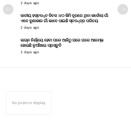
2 days ago
ଜାତୀୟ ହସ୍ତତନ୍ତ ଦିବସ :୪୦ କିମି ଦୂରରେ ଥିବା କର୍ଡୋଲା ଗାଁ
ଏବେ ବୁଣାକାର ଗାଁ ଭାବେ ପାଇଛି ସ୍ବତନ୍ତ୍ର ପରିଚୟ
2 days ago
ଲଗ୍ନ ନିର୍ଣ୍ଣୟ ହେବା ପରେ ଆଜିଠୁ ଘରେ ଘରେ ଆରମ୍ଭ
ହୋଇଛି ନୁଆଁଖାଇ ପ୍ରସ୍ତୁତି
2 days ago
No posts to display