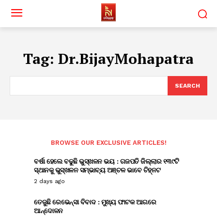
Tag:
Dr.BijayMohapatra
SEARCH
BROWSE OUR EXCLUSIVE ARTICLES!
ବର୍ଷା ହେଲେ ବଢୁଛି ଭୁସ୍ଖଳନ ଭୟ : ଗଜପତି ଜିଲ୍ଲାର ୧୩୯ଟି
ସ୍ଥାନକୁ ଭୁସ୍ଖଳନ ସମ୍ଭାବ୍ୟ ଅଞ୍ଚଳ ଭାବେ ଚିହ୍ନଟ
2 days ago
ତେଜୁଛି ରେଭେନ୍ସା ବିବାଦ : ମୁଖ୍ୟ ଫାଟକ ଆଗରେ
ଆନ୍ଦୋଳନ