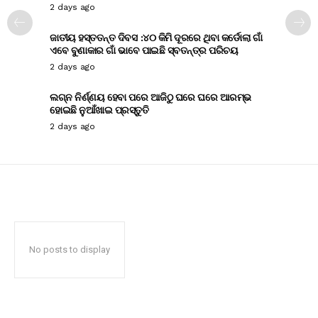
2 days ago
ଜାତୀୟ ହସ୍ତତନ୍ତ ଦିବସ :୪୦ କିମି ଦୂରରେ ଥିବା କର୍ଡୋଲା ଗାଁ
ଏବେ ବୁଣାକାର ଗାଁ ଭାବେ ପାଇଛି ସ୍ବତନ୍ତ୍ର ପରିଚୟ
2 days ago
ଲଗ୍ନ ନିର୍ଣ୍ଣୟ ହେବା ପରେ ଆଜିଠୁ ଘରେ ଘରେ ଆରମ୍ଭ
ହୋଇଛି ନୁଆଁଖାଇ ପ୍ରସ୍ତୁତି
2 days ago
No posts to display