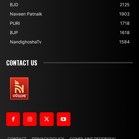
BJD
2125
Naveen Patnaik
1903
PURI
1718
BJP
1618
NandighoshaTv
1584
CONTACT US
CONTACT
PRIVACY POLICY
COMPLAINT REDRESSAL