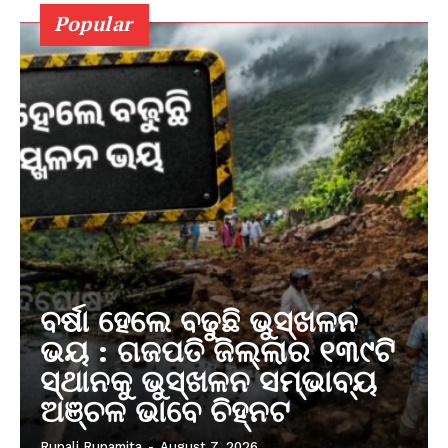
Popular
ବର୍ଷା ହେଲେ ବଢୁଛି ଭୁସ୍ଖଳନ
ଭୟ : ଗଜପତି ଜିଲ୍ଲାର ୧୩୯ଟି
ସ୍ଥାନକୁ ଭୁସ୍ଖଳନ ସମ୍ଭାବ୍ୟ
ଅଞ୍ଚଳ ଭାବେ ଚିହ୍ନଟ
Rupali Rupamita
-
August 7, 2026