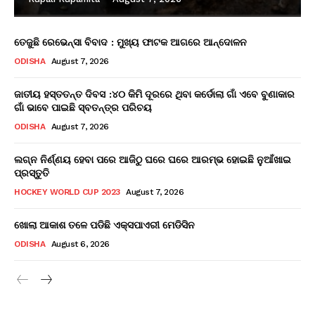
ତେଜୁଛି ରେଭେନ୍ସା ବିବାଦ : ମୁଖ୍ୟ ଫାଟକ ଆଗରେ ଆନ୍ଦୋଳନ
ODISHA
August 7, 2026
ଜାତୀୟ ହସ୍ତତନ୍ତ ଦିବସ :୪୦ କିମି ଦୂରରେ ଥିବା କର୍ଡୋଲା ଗାଁ ଏବେ ବୁଣାକାର
ଗାଁ ଭାବେ ପାଇଛି ସ୍ବତନ୍ତ୍ର ପରିଚୟ
ODISHA
August 7, 2026
ଲଗ୍ନ ନିର୍ଣ୍ଣୟ ହେବା ପରେ ଆଜିଠୁ ଘରେ ଘରେ ଆରମ୍ଭ ହୋଇଛି ନୁଆଁଖାଇ
ପ୍ରସ୍ତୁତି
HOCKEY WORLD CUP 2023
August 7, 2026
ଖୋଲା ଆକାଶ ତଳେ ପଡିଛି ଏକ୍ସପାଏରୀ ମେଡିସିନ
ODISHA
August 6, 2026