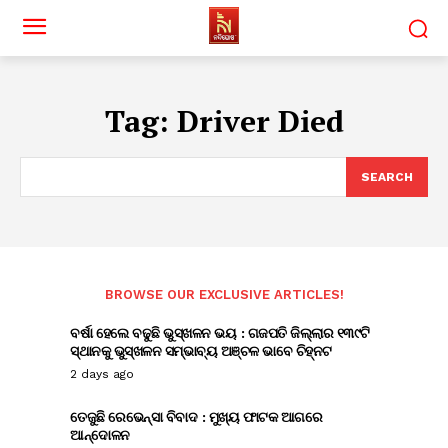
Tag:
Driver Died
SEARCH
BROWSE OUR EXCLUSIVE ARTICLES!
ବର୍ଷା ହେଲେ ବଢୁଛି ଭୁସ୍ଖଳନ ଭୟ : ଗଜପତି ଜିଲ୍ଲାର ୧୩୯ଟି
ସ୍ଥାନକୁ ଭୁସ୍ଖଳନ ସମ୍ଭାବ୍ୟ ଅଞ୍ଚଳ ଭାବେ ଚିହ୍ନଟ
2 days ago
ତେଜୁଛି ରେଭେନ୍ସା ବିବାଦ : ମୁଖ୍ୟ ଫାଟକ ଆଗରେ
ଆନ୍ଦୋଳନ