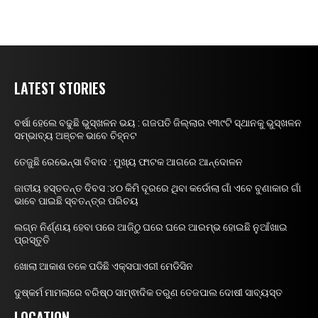
LATEST STORIES
ବର୍ଷା ହେଲେ ବଢୁଛି ଭୁସ୍ଖଳନ ଭୟ : ଗଜପତି ଜିଲ୍ଲାର ୧୩୯ଟି ସ୍ଥାନକୁ ଭୁସ୍ଖଳନ
ସମ୍ଭାବ୍ୟ ଅଞ୍ଚଳ ଭାବେ ଚିହ୍ନଟ
ତେଜୁଛି ରେଭେନ୍ସା ବିବାଦ : ମୁଖ୍ୟ ଫାଟକ ଆଗରେ ଆନ୍ଦୋଳନ
ଜାତୀୟ ହସ୍ତତନ୍ତ ଦିବସ :୪୦ କିମି ଦୂରରେ ଥିବା କର୍ଡୋଲା ଗାଁ ଏବେ ବୁଣାକାର ଗାଁ
ଭାବେ ପାଇଛି ସ୍ବତନ୍ତ୍ର ପରିଚୟ
ଲଗ୍ନ ନିର୍ଣ୍ଣୟ ହେବା ପରେ ଆଜିଠୁ ଘରେ ଘରେ ଆରମ୍ଭ ହୋଇଛି ନୁଆଁଖାଇ
ପ୍ରସ୍ତୁତି
ଖୋଲା ଆକାଶ ତଳେ ପଡିଛି ଏକ୍ସପାଏରୀ ମେଡିସିନ
ଦୁଷ୍କର୍ମ ମାମଲାରେ ବରିଷ୍ଠ ସାମ୍ଵାଦିକ ତରୁଣ ତେଜପାଲ ଦୋଷୀ ସାବ୍ୟସ୍ତ
LOCATION