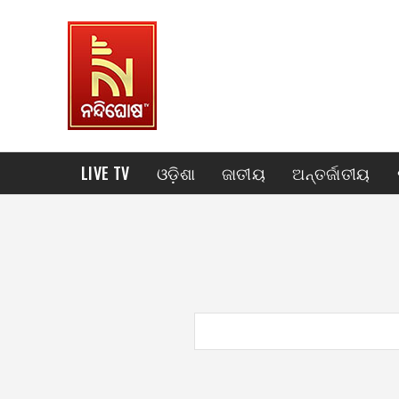
LIVE TV
ଓଡ଼ିଶା
ଜାତୀୟ
ଅନ୍ତର୍ଜାତୀୟ