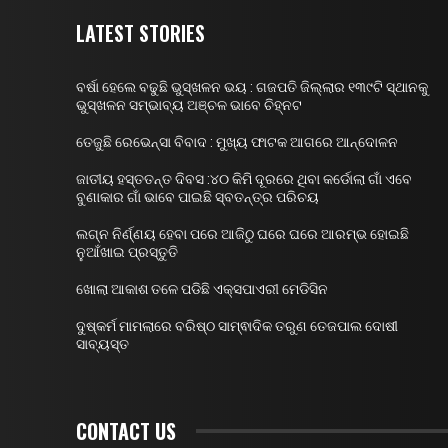
LATEST STORIES
ବର୍ଷା ହେଲେ ବଢୁଛି ଭୁସ୍ଖଳନ ଭୟ : ଗଜପତି ଜିଲ୍ଲାର ୧୩୯ଟି ସ୍ଥାନକୁ
ଭୁସ୍ଖଳନ ସମ୍ଭାବ୍ୟ ଅଞ୍ଚଳ ଭାବେ ଚିହ୍ନଟ
ତେଜୁଛି ରେଭେନ୍ସା ବିବାଦ : ମୁଖ୍ୟ ଫାଟକ ଆଗରେ ଆନ୍ଦୋଳନ
ଜାତୀୟ ହସ୍ତତନ୍ତ ଦିବସ :୪୦ କିମି ଦୂରରେ ଥିବା କର୍ଡୋଲା ଗାଁ ଏବେ
ବୁଣାକାର ଗାଁ ଭାବେ ପାଇଛି ସ୍ବତନ୍ତ୍ର ପରିଚୟ
ଲଗ୍ନ ନିର୍ଣ୍ଣୟ ହେବା ପରେ ଆଜିଠୁ ଘରେ ଘରେ ଆରମ୍ଭ ହୋଇଛି
ନୁଆଁଖାଇ ପ୍ରସ୍ତୁତି
ଖୋଲା ଆକାଶ ତଳେ ପଡିଛି ଏକ୍ସପାଏରୀ ମେଡିସିନ
ଦୁଷ୍କର୍ମ ମାମଲାରେ ବରିଷ୍ଠ ସାମ୍ଵାଦିକ ତରୁଣ ତେଜପାଲ ଦୋଷୀ
ସାବ୍ୟସ୍ତ
CONTACT US