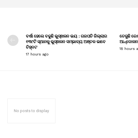
ବର୍ଷା ହେଲେ ବଢୁଛି ଭୁସ୍ଖଳନ ଭୟ : ଗଜପତି ଜିଲ୍ଲାର
ତେଜୁଛି ରେ
୧୩୯ଟି ସ୍ଥାନକୁ ଭୁସ୍ଖଳନ ସମ୍ଭାବ୍ୟ ଅଞ୍ଚଳ ଭାବେ
ଆନ୍ଦୋଳନ
ଚିହ୍ନଟ
18 hours 
17 hours ago
No posts to display