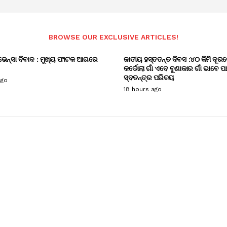
BROWSE OUR EXCLUSIVE ARTICLES!
ଭେନ୍ସା ବିବାଦ : ମୁଖ୍ୟ ଫାଟକ ଆଗରେ
ଜାତୀୟ ହସ୍ତତନ୍ତ ଦିବସ :୪୦ କିମି ଦୂରର
କର୍ଡୋଲା ଗାଁ ଏବେ ବୁଣାକାର ଗାଁ ଭାବେ ପ
ସ୍ବତନ୍ତ୍ର ପରିଚୟ
ago
18 hours ago