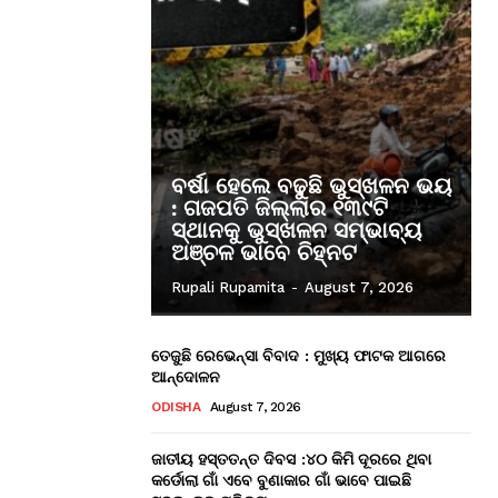
ବର୍ଷା ହେଲେ ବଢୁଛି ଭୁସ୍ଖଳନ ଭୟ
: ଗଜପତି ଜିଲ୍ଲାର ୧୩୯ଟି
ସ୍ଥାନକୁ ଭୁସ୍ଖଳନ ସମ୍ଭାବ୍ୟ
ଅଞ୍ଚଳ ଭାବେ ଚିହ୍ନଟ
Rupali Rupamita
-
August 7, 2026
ତେଜୁଛି ରେଭେନ୍ସା ବିବାଦ : ମୁଖ୍ୟ ଫାଟକ ଆଗରେ
ଆନ୍ଦୋଳନ
ODISHA
August 7, 2026
ଜାତୀୟ ହସ୍ତତନ୍ତ ଦିବସ :୪୦ କିମି ଦୂରରେ ଥିବା
କର୍ଡୋଲା ଗାଁ ଏବେ ବୁଣାକାର ଗାଁ ଭାବେ ପାଇଛି