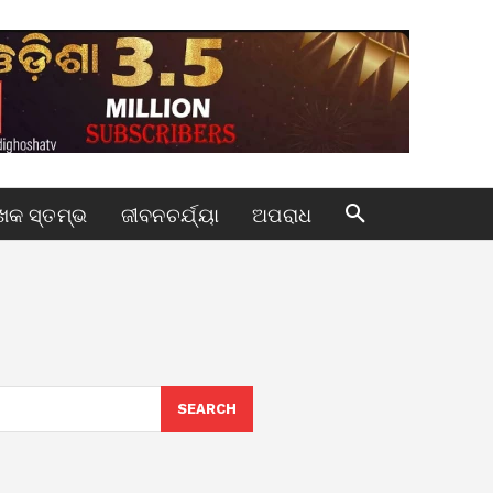
କ ସ୍ତମ୍ଭ
ଜୀବନଚର୍ଯ୍ୟା
ଅପରାଧ
SEARCH