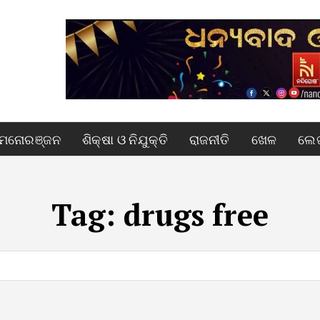
ମନୋରଞ୍ଜନ
ଶିକ୍ଷା ଓ ନିଯୁକ୍ତି
ରାଜନୀତି
ଖେଳ
ଲେଖ
Tag:
drugs free