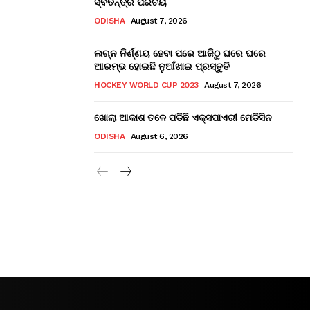
ସ୍ବତନ୍ତ୍ର ପରିଚୟ
ODISHA
August 7, 2026
ଲଗ୍ନ ନିର୍ଣ୍ଣୟ ହେବା ପରେ ଆଜିଠୁ ଘରେ ଘରେ
ଆରମ୍ଭ ହୋଇଛି ନୁଆଁଖାଇ ପ୍ରସ୍ତୁତି
HOCKEY WORLD CUP 2023
August 7, 2026
ଖୋଲା ଆକାଶ ତଳେ ପଡିଛି ଏକ୍ସପାଏରୀ ମେଡିସିନ
ODISHA
August 6, 2026