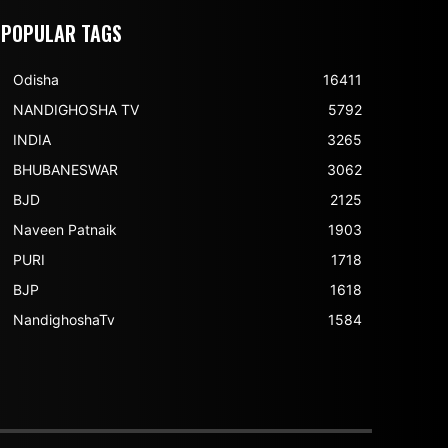
POPULAR TAGS
Odisha
16411
NANDIGHOSHA TV
5792
INDIA
3265
BHUBANESWAR
3062
BJD
2125
Naveen Patnaik
1903
PURI
1718
BJP
1618
NandighoshaTv
1584