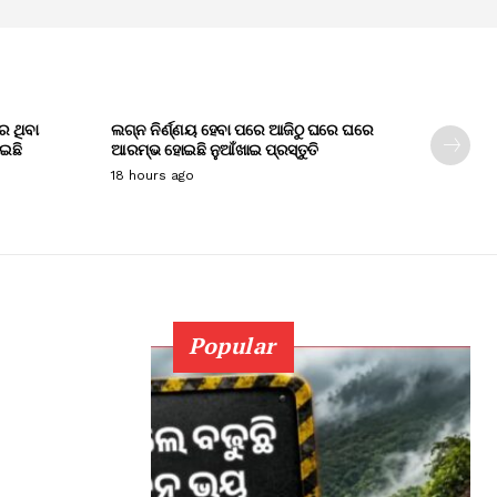
େ ଥିବା
ଲଗ୍ନ ନିର୍ଣ୍ଣୟ ହେବା ପରେ ଆଜିଠୁ ଘରେ ଘରେ
ାଇଛି
ଆରମ୍ଭ ହୋଇଛି ନୁଆଁଖାଇ ପ୍ରସ୍ତୁତି
18 hours ago
Popular