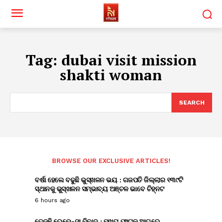
Tag:
dubai visit mission
shakti woman
SEARCH
BROWSE OUR EXCLUSIVE ARTICLES!
ବର୍ଷା ହେଲେ ବଢୁଛି ଭୁସ୍ଖଳନ ଭୟ : ଗଜପତି ଜିଲ୍ଲାର ୧୩୯ଟି
ସ୍ଥାନକୁ ଭୁସ୍ଖଳନ ସମ୍ଭାବ୍ୟ ଅଞ୍ଚଳ ଭାବେ ଚିହ୍ନଟ
6 hours ago
ତେଜୁଛି ରେଭେନ୍ସା ବିବାଦ : ମୁଖ୍ୟ ଫାଟକ ଆଗରେ