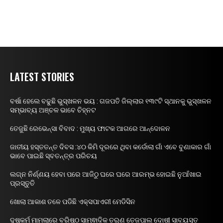
LATEST STORIES
ବର୍ଷା ହେଲେ ବଢୁଛି ଭୁସ୍ଖଳନ ଭୟ : ଗଜପତି ଜିଲ୍ଲାର ୧୩୯ଟି ସ୍ଥାନକୁ ଭୁସ୍ଖଳନ
ସମ୍ଭାବ୍ୟ ଅଞ୍ଚଳ ଭାବେ ଚିହ୍ନଟ
ତେଜୁଛି ରେଭେନ୍ସା ବିବାଦ : ମୁଖ୍ୟ ଫାଟକ ଆଗରେ ଆନ୍ଦୋଳନ
ଜାତୀୟ ହସ୍ତତନ୍ତ ଦିବସ :୪୦ କିମି ଦୂରରେ ଥିବା କର୍ଡୋଲା ଗାଁ ଏବେ ବୁଣାକାର ଗାଁ
ଭାବେ ପାଇଛି ସ୍ବତନ୍ତ୍ର ପରିଚୟ
ଲଗ୍ନ ନିର୍ଣ୍ଣୟ ହେବା ପରେ ଆଜିଠୁ ଘରେ ଘରେ ଆରମ୍ଭ ହୋଇଛି ନୁଆଁଖାଇ
ପ୍ରସ୍ତୁତି
ଖୋଲା ଆକାଶ ତଳେ ପଡିଛି ଏକ୍ସପାଏରୀ ମେଡିସିନ
ଦୁଷ୍କର୍ମ ମାମଲାରେ ବରିଷ୍ଠ ସାମ୍ଵାଦିକ ତରୁଣ ତେଜପାଲ ଦୋଷୀ ସାବ୍ୟସ୍ତ