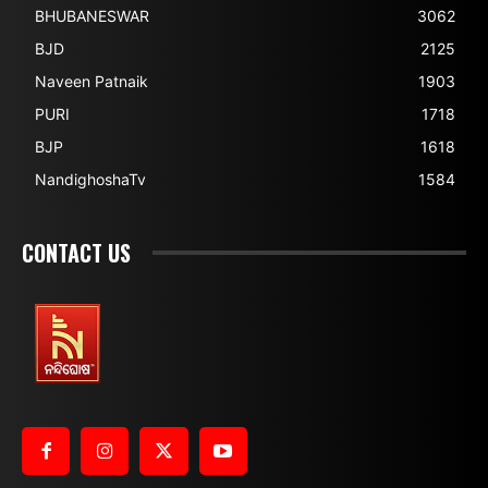
BHUBANESWAR
3062
BJD
2125
Naveen Patnaik
1903
PURI
1718
BJP
1618
NandighoshaTv
1584
CONTACT US