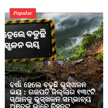
Popular
ବର୍ଷା ହେଲେ ବଢୁଛି ଭୁସ୍ଖଳନ
ଭୟ : ଗଜପତି ଜିଲ୍ଲାର ୧୩୯ଟି
ସ୍ଥାନକୁ ଭୁସ୍ଖଳନ ସମ୍ଭାବ୍ୟ
ଅଞ୍ଚଳ ଭାବେ ଚିହ୍ନଟ