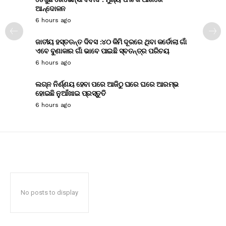
ଆନ୍ଦୋଳନ
6 hours ago
ଜାତୀୟ ହସ୍ତତନ୍ତ ଦିବସ :୪୦ କିମି ଦୂରରେ ଥିବା କର୍ଡୋଲା ଗାଁ
ଏବେ ବୁଣାକାର ଗାଁ ଭାବେ ପାଇଛି ସ୍ବତନ୍ତ୍ର ପରିଚୟ
6 hours ago
ଲଗ୍ନ ନିର୍ଣ୍ଣୟ ହେବା ପରେ ଆଜିଠୁ ଘରେ ଘରେ ଆରମ୍ଭ
ହୋଇଛି ନୁଆଁଖାଇ ପ୍ରସ୍ତୁତି
6 hours ago
No posts to display