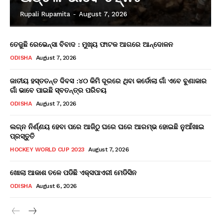
Rupali Rupamita
-
August 7, 2026
ତେଜୁଛି ରେଭେନ୍ସା ବିବାଦ : ମୁଖ୍ୟ ଫାଟକ ଆଗରେ ଆନ୍ଦୋଳନ
ODISHA
August 7, 2026
ଜାତୀୟ ହସ୍ତତନ୍ତ ଦିବସ :୪୦ କିମି ଦୂରରେ ଥିବା କର୍ଡୋଲା ଗାଁ ଏବେ ବୁଣାକାର
ଗାଁ ଭାବେ ପାଇଛି ସ୍ବତନ୍ତ୍ର ପରିଚୟ
ODISHA
August 7, 2026
ଲଗ୍ନ ନିର୍ଣ୍ଣୟ ହେବା ପରେ ଆଜିଠୁ ଘରେ ଘରେ ଆରମ୍ଭ ହୋଇଛି ନୁଆଁଖାଇ
ପ୍ରସ୍ତୁତି
HOCKEY WORLD CUP 2023
August 7, 2026
ଖୋଲା ଆକାଶ ତଳେ ପଡିଛି ଏକ୍ସପାଏରୀ ମେଡିସିନ
ODISHA
August 6, 2026