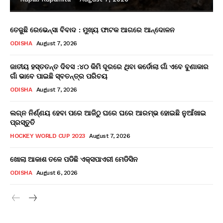
ତେଜୁଛି ରେଭେନ୍ସା ବିବାଦ : ମୁଖ୍ୟ ଫାଟକ ଆଗରେ ଆନ୍ଦୋଳନ
ODISHA
August 7, 2026
ଜାତୀୟ ହସ୍ତତନ୍ତ ଦିବସ :୪୦ କିମି ଦୂରରେ ଥିବା କର୍ଡୋଲା ଗାଁ ଏବେ ବୁଣାକାର
ଗାଁ ଭାବେ ପାଇଛି ସ୍ବତନ୍ତ୍ର ପରିଚୟ
ODISHA
August 7, 2026
ଲଗ୍ନ ନିର୍ଣ୍ଣୟ ହେବା ପରେ ଆଜିଠୁ ଘରେ ଘରେ ଆରମ୍ଭ ହୋଇଛି ନୁଆଁଖାଇ
ପ୍ରସ୍ତୁତି
HOCKEY WORLD CUP 2023
August 7, 2026
ଖୋଲା ଆକାଶ ତଳେ ପଡିଛି ଏକ୍ସପାଏରୀ ମେଡିସିନ
ODISHA
August 6, 2026