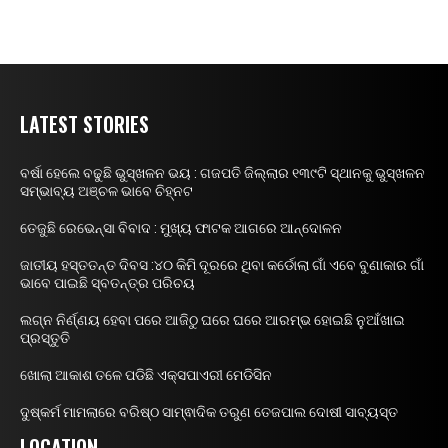
LATEST STORIES
ବର୍ଷା ହେଲେ ବଢୁଛି ଭୁସ୍ଖଳନ ଭୟ : ଗଜପତି ଜିଲ୍ଲାର ୧୩୯ଟି ସ୍ଥାନକୁ ଭୁସ୍ଖଳନ
ସମ୍ଭାବ୍ୟ ଅଞ୍ଚଳ ଭାବେ ଚିହ୍ନଟ
ତେଜୁଛି ରେଭେନ୍ସା ବିବାଦ : ମୁଖ୍ୟ ଫାଟକ ଆଗରେ ଆନ୍ଦୋଳନ
ଜାତୀୟ ହସ୍ତତନ୍ତ ଦିବସ :୪୦ କିମି ଦୂରରେ ଥିବା କର୍ଡୋଲା ଗାଁ ଏବେ ବୁଣାକାର ଗାଁ
ଭାବେ ପାଇଛି ସ୍ବତନ୍ତ୍ର ପରିଚୟ
ଲଗ୍ନ ନିର୍ଣ୍ଣୟ ହେବା ପରେ ଆଜିଠୁ ଘରେ ଘରେ ଆରମ୍ଭ ହୋଇଛି ନୁଆଁଖାଇ
ପ୍ରସ୍ତୁତି
ଖୋଲା ଆକାଶ ତଳେ ପଡିଛି ଏକ୍ସପାଏରୀ ମେଡିସିନ
ଦୁଷ୍କର୍ମ ମାମଲାରେ ବରିଷ୍ଠ ସାମ୍ଵାଦିକ ତରୁଣ ତେଜପାଲ ଦୋଷୀ ସାବ୍ୟସ୍ତ
LOCATION