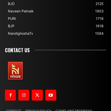
BJD
2125
Naveen Patnaik
1903
PURI
1718
BJP
1618
NandighoshaTv
1584
CONTACT US
CONTACT
PRIVACY POLICY
COMPLAINT REDRESSAL