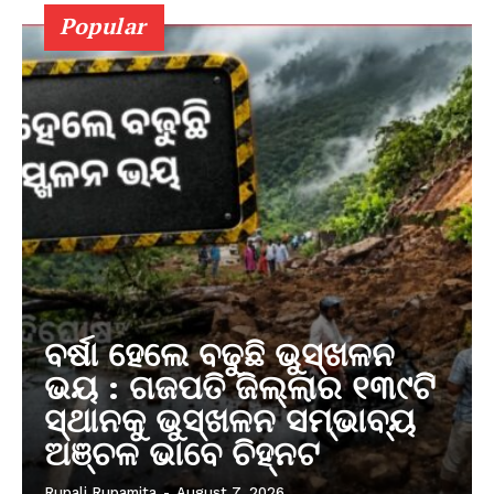
Popular
ବର୍ଷା ହେଲେ ବଢୁଛି ଭୁସ୍ଖଳନ
ଭୟ : ଗଜପତି ଜିଲ୍ଲାର ୧୩୯ଟି
ସ୍ଥାନକୁ ଭୁସ୍ଖଳନ ସମ୍ଭାବ୍ୟ
ଅଞ୍ଚଳ ଭାବେ ଚିହ୍ନଟ
Rupali Rupamita
-
August 7, 2026