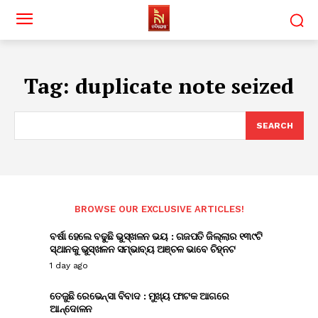
Tag:
duplicate note seized
SEARCH
BROWSE OUR EXCLUSIVE ARTICLES!
ବର୍ଷା ହେଲେ ବଢୁଛି ଭୁସ୍ଖଳନ ଭୟ : ଗଜପତି ଜିଲ୍ଲାର ୧୩୯ଟି
ସ୍ଥାନକୁ ଭୁସ୍ଖଳନ ସମ୍ଭାବ୍ୟ ଅଞ୍ଚଳ ଭାବେ ଚିହ୍ନଟ
1 day ago
ତେଜୁଛି ରେଭେନ୍ସା ବିବାଦ : ମୁଖ୍ୟ ଫାଟକ ଆଗରେ
ଆନ୍ଦୋଳନ