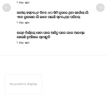
1 day ago
ଜାତୀୟ ହସ୍ତତନ୍ତ ଦିବସ :୪୦ କିମି ଦୂରରେ ଥିବା କର୍ଡୋଲା ଗାଁ
ଏବେ ବୁଣାକାର ଗାଁ ଭାବେ ପାଇଛି ସ୍ବତନ୍ତ୍ର ପରିଚୟ
1 day ago
ଲଗ୍ନ ନିର୍ଣ୍ଣୟ ହେବା ପରେ ଆଜିଠୁ ଘରେ ଘରେ ଆରମ୍ଭ
ହୋଇଛି ନୁଆଁଖାଇ ପ୍ରସ୍ତୁତି
1 day ago
No posts to display