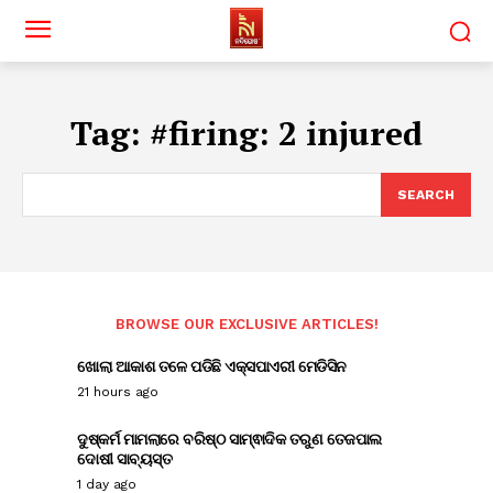
Tag:
#firing: 2 injured
SEARCH
BROWSE OUR EXCLUSIVE ARTICLES!
ଖୋଲା ଆକାଶ ତଳେ ପଡିଛି ଏକ୍ସପାଏରୀ ମେଡିସିନ
21 hours ago
ଦୁଷ୍କର୍ମ ମାମଲାରେ ବରିଷ୍ଠ ସାମ୍ଵାଦିକ ତରୁଣ ତେଜପାଲ
ଦୋଷୀ ସାବ୍ୟସ୍ତ
1 day ago