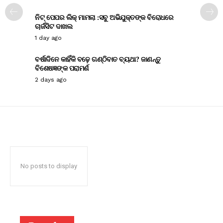
ନିଟ୍ ପେପର ଲିକ୍ ମାମଲା :ସବୁ ଅଭିଯୁକ୍ତଙ୍କ ବିରୋଧରେ
ଚାର୍ଜସିଟ ଦାଖଲ
1 day ago
ବର୍ଷାଦିନେ କାହିଁକି ବଢ଼େ ଗଣ୍ଠିବାତ ବ୍ୟଥା? ଜାଣନ୍ତୁ
ବିଶେଷଜ୍ଞଙ୍କ ପରାମର୍ଶ
2 days ago
No posts to display