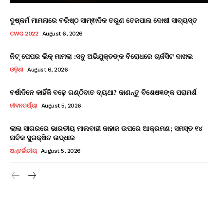
ଦୁଷ୍କର୍ମ ମାମଲାରେ ବରିଷ୍ଠ ସାମ୍ଵାଦିକ ତରୁଣ ତେଜପାଲ ଦୋଷୀ ସାବ୍ୟସ୍ତ
CWG 2022
August 6, 2026
ନିଟ୍ ପେପର ଲିକ୍ ମାମଲା :ସବୁ ଅଭିଯୁକ୍ତଙ୍କ ବିରୋଧରେ ଚାର୍ଜସିଟ ଦାଖଲ
ଓଡ଼ିଶା
August 6, 2026
ବର୍ଷାଦିନେ କାହିଁକି ବଢ଼େ ଗଣ୍ଠିବାତ ବ୍ୟଥା? ଜାଣନ୍ତୁ ବିଶେଷଜ୍ଞଙ୍କ ପରାମର୍ଶ
ଜୀବନଚର୍ଯ୍ୟା
August 5, 2026
ଲାଲ ସାଗରରେ ଭାରତୀୟ ମାଲବାହୀ ଜାହାଜ ଉପରେ ଆକ୍ରମଣ; ସମସ୍ତ ୧୪
ନାବିକ ସୁରକ୍ଷିତ ଉଦ୍ଧାର
ଅନ୍ତର୍ଜାତୀୟ
August 5, 2026