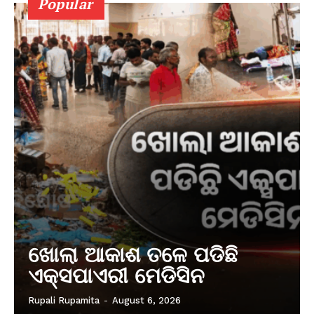
Popular
ଖୋଲା ଆକାଶ ତଳେ ପଡିଛି
ଏକ୍ସପାଏରୀ ମେଡିସିନ
Rupali Rupamita
-
August 6, 2026