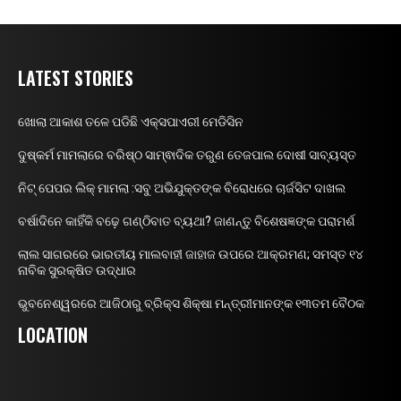
LATEST STORIES
ଖୋଲା ଆକାଶ ତଳେ ପଡିଛି ଏକ୍ସପାଏରୀ ମେଡିସିନ
ଦୁଷ୍କର୍ମ ମାମଲାରେ ବରିଷ୍ଠ ସାମ୍ଵାଦିକ ତରୁଣ ତେଜପାଲ ଦୋଷୀ ସାବ୍ୟସ୍ତ
ନିଟ୍ ପେପର ଲିକ୍ ମାମଲା :ସବୁ ଅଭିଯୁକ୍ତଙ୍କ ବିରୋଧରେ ଚାର୍ଜସିଟ ଦାଖଲ
ବର୍ଷାଦିନେ କାହିଁକି ବଢ଼େ ଗଣ୍ଠିବାତ ବ୍ୟଥା? ଜାଣନ୍ତୁ ବିଶେଷଜ୍ଞଙ୍କ ପରାମର୍ଶ
ଲାଲ ସାଗରରେ ଭାରତୀୟ ମାଲବାହୀ ଜାହାଜ ଉପରେ ଆକ୍ରମଣ; ସମସ୍ତ ୧୪
ନାବିକ ସୁରକ୍ଷିତ ଉଦ୍ଧାର
ଭୁବନେଶ୍ୱରରେ ଆଜିଠାରୁ ବ୍ରିକ୍ସ ଶିକ୍ଷା ମନ୍ତ୍ରୀମାନଙ୍କ ୧୩ତମ ବୈଠକ
LOCATION