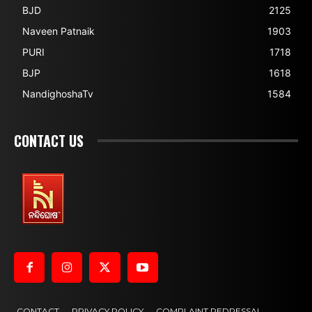
BJD
2125
Naveen Patnaik
1903
PURI
1718
BJP
1618
NandighoshaTv
1584
CONTACT US
CONTACT
PRIVACY POLICY
COMPLAINT REDRESSAL