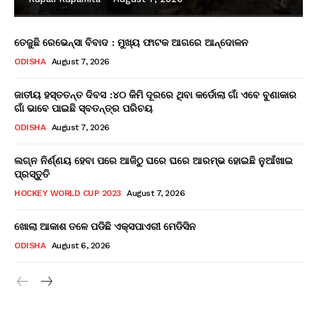
ତେଜୁଛି ରେଭେନ୍ସା ବିବାଦ : ମୁଖ୍ୟ ଫାଟକ ଆଗରେ ଆନ୍ଦୋଳନ
ODISHA
August 7, 2026
ଜାତୀୟ ହସ୍ତତନ୍ତ ଦିବସ :୪୦ କିମି ଦୂରରେ ଥିବା କର୍ଡୋଲା ଗାଁ ଏବେ ବୁଣାକାର
ଗାଁ ଭାବେ ପାଇଛି ସ୍ବତନ୍ତ୍ର ପରିଚୟ
ODISHA
August 7, 2026
ଲଗ୍ନ ନିର୍ଣ୍ଣୟ ହେବା ପରେ ଆଜିଠୁ ଘରେ ଘରେ ଆରମ୍ଭ ହୋଇଛି ନୁଆଁଖାଇ
ପ୍ରସ୍ତୁତି
HOCKEY WORLD CUP 2023
August 7, 2026
ଖୋଲା ଆକାଶ ତଳେ ପଡିଛି ଏକ୍ସପାଏରୀ ମେଡିସିନ
ODISHA
August 6, 2026