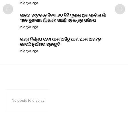
2 days ago
ଜାତୀୟ ହସ୍ତତନ୍ତ ଦିବସ :୪୦ କିମି ଦୂରରେ ଥିବା କର୍ଡୋଲା ଗାଁ
ଏବେ ବୁଣାକାର ଗାଁ ଭାବେ ପାଇଛି ସ୍ବତନ୍ତ୍ର ପରିଚୟ
2 days ago
ଲଗ୍ନ ନିର୍ଣ୍ଣୟ ହେବା ପରେ ଆଜିଠୁ ଘରେ ଘରେ ଆରମ୍ଭ
ହୋଇଛି ନୁଆଁଖାଇ ପ୍ରସ୍ତୁତି
2 days ago
No posts to display