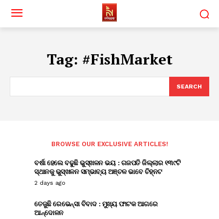
Tag:
#FishMarket
SEARCH
BROWSE OUR EXCLUSIVE ARTICLES!
ବର୍ଷା ହେଲେ ବଢୁଛି ଭୁସ୍ଖଳନ ଭୟ : ଗଜପତି ଜିଲ୍ଲାର ୧୩୯ଟି
ସ୍ଥାନକୁ ଭୁସ୍ଖଳନ ସମ୍ଭାବ୍ୟ ଅଞ୍ଚଳ ଭାବେ ଚିହ୍ନଟ
2 days ago
ତେଜୁଛି ରେଭେନ୍ସା ବିବାଦ : ମୁଖ୍ୟ ଫାଟକ ଆଗରେ
ଆନ୍ଦୋଳନ