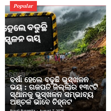
Popular
ବର୍ଷା ହେଲେ ବଢୁଛି ଭୁସ୍ଖଳନ
ଭୟ : ଗଜପତି ଜିଲ୍ଲାର ୧୩୯ଟି
ସ୍ଥାନକୁ ଭୁସ୍ଖଳନ ସମ୍ଭାବ୍ୟ
ଅଞ୍ଚଳ ଭାବେ ଚିହ୍ନଟ
Rupali Rupamita
-
August 7, 2026