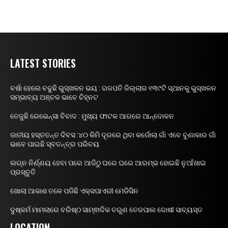
LATEST STORIES
ବର୍ଷା ହେଲେ ବଢୁଛି ଭୁସ୍ଖଳନ ଭୟ : ଗଜପତି ଜିଲ୍ଲାର ୧୩୯ଟି ସ୍ଥାନକୁ ଭୁସ୍ଖଳନ
ସମ୍ଭାବ୍ୟ ଅଞ୍ଚଳ ଭାବେ ଚିହ୍ନଟ
ତେଜୁଛି ରେଭେନ୍ସା ବିବାଦ : ମୁଖ୍ୟ ଫାଟକ ଆଗରେ ଆନ୍ଦୋଳନ
ଜାତୀୟ ହସ୍ତତନ୍ତ ଦିବସ :୪୦ କିମି ଦୂରରେ ଥିବା କର୍ଡୋଲା ଗାଁ ଏବେ ବୁଣାକାର ଗାଁ
ଭାବେ ପାଇଛି ସ୍ବତନ୍ତ୍ର ପରିଚୟ
ଲଗ୍ନ ନିର୍ଣ୍ଣୟ ହେବା ପରେ ଆଜିଠୁ ଘରେ ଘରେ ଆରମ୍ଭ ହୋଇଛି ନୁଆଁଖାଇ
ପ୍ରସ୍ତୁତି
ଖୋଲା ଆକାଶ ତଳେ ପଡିଛି ଏକ୍ସପାଏରୀ ମେଡିସିନ
ଦୁଷ୍କର୍ମ ମାମଲାରେ ବରିଷ୍ଠ ସାମ୍ଵାଦିକ ତରୁଣ ତେଜପାଲ ଦୋଷୀ ସାବ୍ୟସ୍ତ
LOCATION