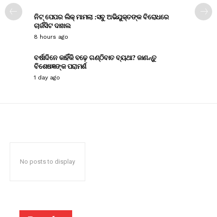
ନିଟ୍ ପେପର ଲିକ୍ ମାମଲା :ସବୁ ଅଭିଯୁକ୍ତଙ୍କ ବିରୋଧରେ
ଚାର୍ଜସିଟ ଦାଖଲ
8 hours ago
ବର୍ଷାଦିନେ କାହିଁକି ବଢ଼େ ଗଣ୍ଠିବାତ ବ୍ୟଥା? ଜାଣନ୍ତୁ
ବିଶେଷଜ୍ଞଙ୍କ ପରାମର୍ଶ
1 day ago
No posts to display