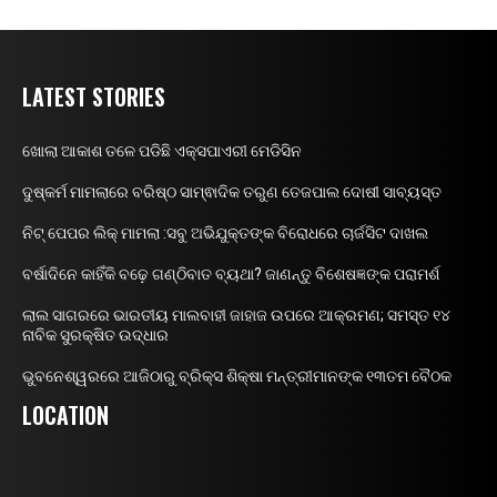
LATEST STORIES
ଖୋଲା ଆକାଶ ତଳେ ପଡିଛି ଏକ୍ସପାଏରୀ ମେଡିସିନ
ଦୁଷ୍କର୍ମ ମାମଲାରେ ବରିଷ୍ଠ ସାମ୍ଵାଦିକ ତରୁଣ ତେଜପାଲ ଦୋଷୀ ସାବ୍ୟସ୍ତ
ନିଟ୍ ପେପର ଲିକ୍ ମାମଲା :ସବୁ ଅଭିଯୁକ୍ତଙ୍କ ବିରୋଧରେ ଚାର୍ଜସିଟ ଦାଖଲ
ବର୍ଷାଦିନେ କାହିଁକି ବଢ଼େ ଗଣ୍ଠିବାତ ବ୍ୟଥା? ଜାଣନ୍ତୁ ବିଶେଷଜ୍ଞଙ୍କ ପରାମର୍ଶ
ଲାଲ ସାଗରରେ ଭାରତୀୟ ମାଲବାହୀ ଜାହାଜ ଉପରେ ଆକ୍ରମଣ; ସମସ୍ତ ୧୪
ନାବିକ ସୁରକ୍ଷିତ ଉଦ୍ଧାର
ଭୁବନେଶ୍ୱରରେ ଆଜିଠାରୁ ବ୍ରିକ୍ସ ଶିକ୍ଷା ମନ୍ତ୍ରୀମାନଙ୍କ ୧୩ତମ ବୈଠକ
LOCATION