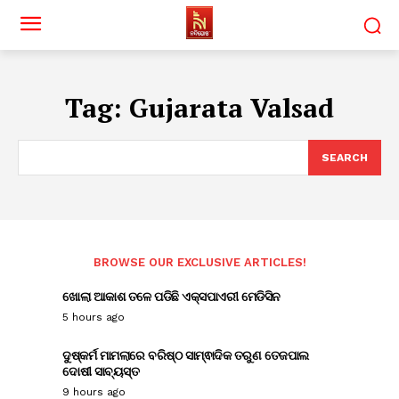
Tag:
Gujarata Valsad
SEARCH
BROWSE OUR EXCLUSIVE ARTICLES!
ଖୋଲା ଆକାଶ ତଳେ ପଡିଛି ଏକ୍ସପାଏରୀ ମେଡିସିନ
5 hours ago
ଦୁଷ୍କର୍ମ ମାମଲାରେ ବରିଷ୍ଠ ସାମ୍ଵାଦିକ ତରୁଣ ତେଜପାଲ
ଦୋଷୀ ସାବ୍ୟସ୍ତ
9 hours ago