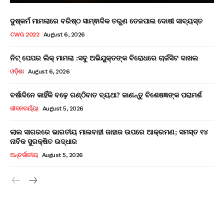
ଦୁଷ୍କର୍ମ ମାମଲାରେ ବରିଷ୍ଠ ସାମ୍ଵାଦିକ ତରୁଣ ତେଜପାଲ ଦୋଷୀ ସାବ୍ୟସ୍ତ
CWG 2022
August 6, 2026
ନିଟ୍ ପେପର ଲିକ୍ ମାମଲା :ସବୁ ଅଭିଯୁକ୍ତଙ୍କ ବିରୋଧରେ ଚାର୍ଜସିଟ ଦାଖଲ
ଓଡ଼ିଶା
August 6, 2026
ବର୍ଷାଦିନେ କାହିଁକି ବଢ଼େ ଗଣ୍ଠିବାତ ବ୍ୟଥା? ଜାଣନ୍ତୁ ବିଶେଷଜ୍ଞଙ୍କ ପରାମର୍ଶ
ଜୀବନଚର୍ଯ୍ୟା
August 5, 2026
ଲାଲ ସାଗରରେ ଭାରତୀୟ ମାଲବାହୀ ଜାହାଜ ଉପରେ ଆକ୍ରମଣ; ସମସ୍ତ ୧୪
ନାବିକ ସୁରକ୍ଷିତ ଉଦ୍ଧାର
ଅନ୍ତର୍ଜାତୀୟ
August 5, 2026