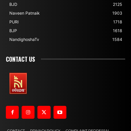
BJD
2125
Naveen Patnaik
1903
PURI
1718
BJP
1618
NandighoshaTv
1584
CONTACT US
CONTACT
PRIVACY POLICY
COMPLAINT REDRESSAL