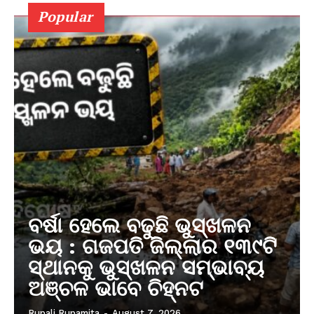
Popular
ବର୍ଷା ହେଲେ ବଢୁଛି ଭୁସ୍ଖଳନ
ଭୟ : ଗଜପତି ଜିଲ୍ଲାର ୧୩୯ଟି
ସ୍ଥାନକୁ ଭୁସ୍ଖଳନ ସମ୍ଭାବ୍ୟ
ଅଞ୍ଚଳ ଭାବେ ଚିହ୍ନଟ
Rupali Rupamita
-
August 7, 2026