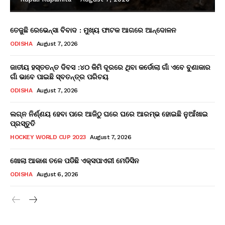
ତେଜୁଛି ରେଭେନ୍ସା ବିବାଦ : ମୁଖ୍ୟ ଫାଟକ ଆଗରେ ଆନ୍ଦୋଳନ
ODISHA
August 7, 2026
ଜାତୀୟ ହସ୍ତତନ୍ତ ଦିବସ :୪୦ କିମି ଦୂରରେ ଥିବା କର୍ଡୋଲା ଗାଁ ଏବେ ବୁଣାକାର
ଗାଁ ଭାବେ ପାଇଛି ସ୍ବତନ୍ତ୍ର ପରିଚୟ
ODISHA
August 7, 2026
ଲଗ୍ନ ନିର୍ଣ୍ଣୟ ହେବା ପରେ ଆଜିଠୁ ଘରେ ଘରେ ଆରମ୍ଭ ହୋଇଛି ନୁଆଁଖାଇ
ପ୍ରସ୍ତୁତି
HOCKEY WORLD CUP 2023
August 7, 2026
ଖୋଲା ଆକାଶ ତଳେ ପଡିଛି ଏକ୍ସପାଏରୀ ମେଡିସିନ
ODISHA
August 6, 2026