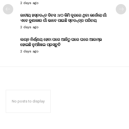
2 days ago
ଜାତୀୟ ହସ୍ତତନ୍ତ ଦିବସ :୪୦ କିମି ଦୂରରେ ଥିବା କର୍ଡୋଲା ଗାଁ
ଏବେ ବୁଣାକାର ଗାଁ ଭାବେ ପାଇଛି ସ୍ବତନ୍ତ୍ର ପରିଚୟ
2 days ago
ଲଗ୍ନ ନିର୍ଣ୍ଣୟ ହେବା ପରେ ଆଜିଠୁ ଘରେ ଘରେ ଆରମ୍ଭ
ହୋଇଛି ନୁଆଁଖାଇ ପ୍ରସ୍ତୁତି
2 days ago
No posts to display