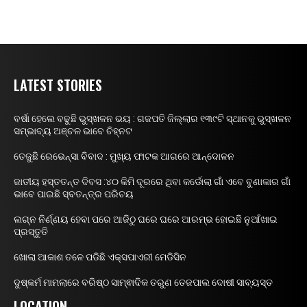
LATEST STORIES
ବର୍ଷା ହେଲେ ବଢୁଛି ଭୁସ୍ଖଳନ ଭୟ : ଗଜପତି ଜିଲ୍ଲାର ୧୩୯ଟି ସ୍ଥାନକୁ ଭୁସ୍ଖଳନ
ସମ୍ଭାବ୍ୟ ଅଞ୍ଚଳ ଭାବେ ଚିହ୍ନଟ
ତେଜୁଛି ରେଭେନ୍ସା ବିବାଦ : ମୁଖ୍ୟ ଫାଟକ ଆଗରେ ଆନ୍ଦୋଳନ
ଜାତୀୟ ହସ୍ତତନ୍ତ ଦିବସ :୪୦ କିମି ଦୂରରେ ଥିବା କର୍ଡୋଲା ଗାଁ ଏବେ ବୁଣାକାର ଗାଁ
ଭାବେ ପାଇଛି ସ୍ବତନ୍ତ୍ର ପରିଚୟ
ଲଗ୍ନ ନିର୍ଣ୍ଣୟ ହେବା ପରେ ଆଜିଠୁ ଘରେ ଘରେ ଆରମ୍ଭ ହୋଇଛି ନୁଆଁଖାଇ
ପ୍ରସ୍ତୁତି
ଖୋଲା ଆକାଶ ତଳେ ପଡିଛି ଏକ୍ସପାଏରୀ ମେଡିସିନ
ଦୁଷ୍କର୍ମ ମାମଲାରେ ବରିଷ୍ଠ ସାମ୍ଵାଦିକ ତରୁଣ ତେଜପାଲ ଦୋଷୀ ସାବ୍ୟସ୍ତ
LOCATION