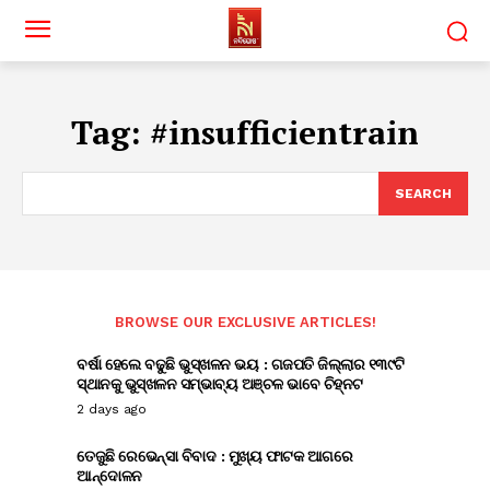
Tag:
#insufficientrain
SEARCH
BROWSE OUR EXCLUSIVE ARTICLES!
ବର୍ଷା ହେଲେ ବଢୁଛି ଭୁସ୍ଖଳନ ଭୟ : ଗଜପତି ଜିଲ୍ଲାର ୧୩୯ଟି
ସ୍ଥାନକୁ ଭୁସ୍ଖଳନ ସମ୍ଭାବ୍ୟ ଅଞ୍ଚଳ ଭାବେ ଚିହ୍ନଟ
2 days ago
ତେଜୁଛି ରେଭେନ୍ସା ବିବାଦ : ମୁଖ୍ୟ ଫାଟକ ଆଗରେ
ଆନ୍ଦୋଳନ