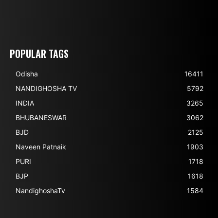
POPULAR TAGS
Odisha
16411
NANDIGHOSHA TV
5792
INDIA
3265
BHUBANESWAR
3062
BJD
2125
Naveen Patnaik
1903
PURI
1718
BJP
1618
NandighoshaTv
1584