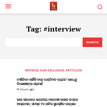
Tag:
#interview
SEARCH
BROWSE OUR EXCLUSIVE ARTICLES!
ବର୍ଷାଦିନେ କାହିଁକି ବଢ଼େ ଗଣ୍ଠିବାତ ବ୍ୟଥା? ଜାଣନ୍ତୁ
ବିଶେଷଜ୍ଞଙ୍କ ପରାମର୍ଶ
14 hours ago
ଲାଲ ସାଗରରେ ଭାରତୀୟ ମାଲବାହୀ ଜାହାଜ ଉପରେ
ଆକ୍ରମଣ; ସମସ୍ତ ୧୪ ନାବିକ ସୁରକ୍ଷିତ ଉଦ୍ଧାର