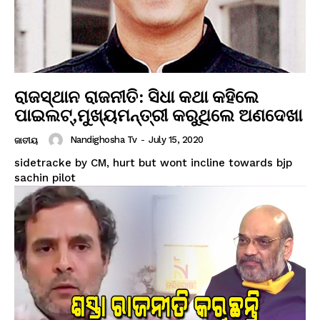
ରାଜସ୍ଥାନ ରାଜନୀତି: ସିଧା କଥା କହିଲେ
ପାଇଲଟ୍,ମୁଖ୍ୟମନ୍ତ୍ରୀ କରୁଥିଲେ ଅଣଦେଖା
Nandighosha Tv
-
July 15, 2020
ଜାତୀୟ
sidetracke by CM, hurt but wont incline towards bjp
sachin pilot