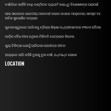
ବର୍ଷାଦିନେ କାହିଁକି ବଢ଼େ ଗଣ୍ଠିବାତ ବ୍ୟଥା? ଜାଣନ୍ତୁ ବିଶେଷଜ୍ଞଙ୍କ ପରାମର୍ଶ
ଲାଲ ସାଗରରେ ଭାରତୀୟ ମାଲବାହୀ ଜାହାଜ ଉପରେ ଆକ୍ରମଣ; ସମସ୍ତ ୧୪
ନାବିକ ସୁରକ୍ଷିତ ଉଦ୍ଧାର
ଭୁବନେଶ୍ୱରରେ ଆଜିଠାରୁ ବ୍ରିକ୍ସ ଶିକ୍ଷା ମନ୍ତ୍ରୀମାନଙ୍କ ୧୩ତମ ବୈଠକ
ଗାଡ଼ିର ବୈଧ ବୀମା ନଥିଲେ ମିଳିବନି ପେଟ୍ରୋଲ ଡିଜେଲ
ଭୁଲ୍ ଚିକିତ୍ସା ଯୋଗୁଁ ଚାଲିଗଲା ରୋଗୀଙ୍କ ଜୀବନ
ରାଜ୍ୟରେ ଲାଗି ରହିଛି ତୁହାକୁ ତୁହା ବର୍ଷା..ହନ୍ତସନ୍ତ ଲୋକେ
LOCATION