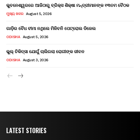
ଭୁବନେଶ୍ୱରରେ ଆଜିଠାରୁ ବ୍ରିକ୍ସ ଶିକ୍ଷା ମନ୍ତ୍ରୀମାନଙ୍କ ୧୩ତମ ବୈଠକ
ମୁଖ୍ୟ ଖବର
August 5, 2026
ଗାଡ଼ିର ବୈଧ ବୀମା ନଥିଲେ ମିଳିବନି ପେଟ୍ରୋଲ ଡିଜେଲ
ODISHA
August 5, 2026
ଭୁଲ୍ ଚିକିତ୍ସା ଯୋଗୁଁ ଚାଲିଗଲା ରୋଗୀଙ୍କ ଜୀବନ
ODISHA
August 3, 2026
LATEST STORIES