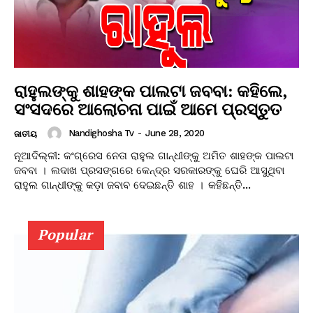
ରାହୁଲଙ୍କୁ ଶାହଙ୍କ ପାଲଟା ଜବବା: କହିଲେ,
ସଂସଦରେ ଆଲୋଚନା ପାଇଁ ଆମେ ପ୍ରସ୍ତୁତ
Nandighosha Tv
-
June 28, 2020
ଜାତୀୟ
ନୂଆଦିଲ୍ଳୀ: କଂଗ୍ରେସ ନେତା ରାହୁଲ ଗାନ୍ଧୀଙ୍କୁ ଅମିତ ଶାହଙ୍କ ପାଲଟା
ଜବବା । ଲଦାଖ ପ୍ରସଙ୍ଗରେ କେନ୍ଦ୍ର ସରକାରଙ୍କୁ ଘେରି ଆସୁଥିବା
ରାହୁଲ ଗାନ୍ଧୀଙ୍କୁ କଡ଼ା ଜବାବ ଦେଇଛନ୍ତି ଶାହ । କହିଛନ୍ତି...
Popular