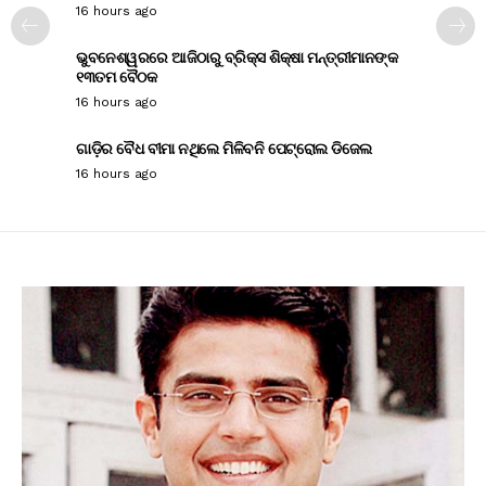
16 hours ago
ଭୁବନେଶ୍ୱରରେ ଆଜିଠାରୁ ବ୍ରିକ୍ସ ଶିକ୍ଷା ମନ୍ତ୍ରୀମାନଙ୍କ
୧୩ତମ ବୈଠକ
16 hours ago
ଗାଡ଼ିର ବୈଧ ବୀମା ନଥିଲେ ମିଳିବନି ପେଟ୍ରୋଲ ଡିଜେଲ
16 hours ago