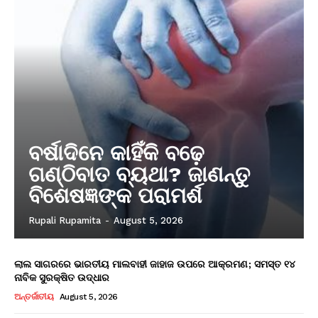
ବର୍ଷାଦିନେ କାହିଁକି ବଢ଼େ
ଗଣ୍ଠିବାତ ବ୍ୟଥା? ଜାଣନ୍ତୁ
ବିଶେଷଜ୍ଞଙ୍କ ପରାମର୍ଶ
Rupali Rupamita
-
August 5, 2026
ଲାଲ ସାଗରରେ ଭାରତୀୟ ମାଲବାହୀ ଜାହାଜ ଉପରେ ଆକ୍ରମଣ; ସମସ୍ତ ୧୪
ନାବିକ ସୁରକ୍ଷିତ ଉଦ୍ଧାର
ଅନ୍ତର୍ଜାତୀୟ
August 5, 2026