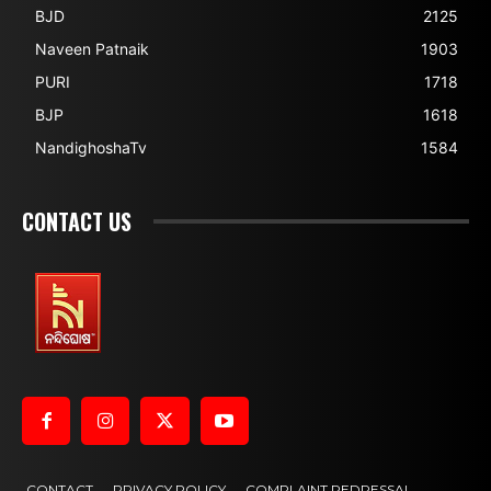
BJD
2125
Naveen Patnaik
1903
PURI
1718
BJP
1618
NandighoshaTv
1584
CONTACT US
CONTACT
PRIVACY POLICY
COMPLAINT REDRESSAL