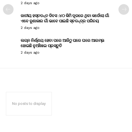
2 days ago
ଜାତୀୟ ହସ୍ତତନ୍ତ ଦିବସ :୪୦ କିମି ଦୂରରେ ଥିବା କର୍ଡୋଲା ଗାଁ
ଏବେ ବୁଣାକାର ଗାଁ ଭାବେ ପାଇଛି ସ୍ବତନ୍ତ୍ର ପରିଚୟ
2 days ago
ଲଗ୍ନ ନିର୍ଣ୍ଣୟ ହେବା ପରେ ଆଜିଠୁ ଘରେ ଘରେ ଆରମ୍ଭ
ହୋଇଛି ନୁଆଁଖାଇ ପ୍ରସ୍ତୁତି
2 days ago
No posts to display