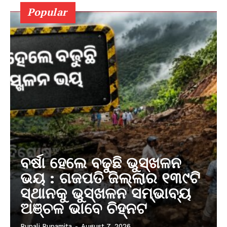
Popular
ବର୍ଷା ହେଲେ ବଢୁଛି ଭୁସ୍ଖଳନ
ଭୟ : ଗଜପତି ଜିଲ୍ଲାର ୧୩୯ଟି
ସ୍ଥାନକୁ ଭୁସ୍ଖଳନ ସମ୍ଭାବ୍ୟ
ଅଞ୍ଚଳ ଭାବେ ଚିହ୍ନଟ
Rupali Rupamita
-
August 7, 2026