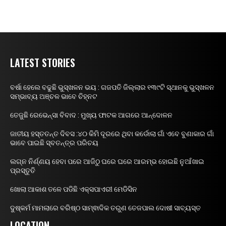
LATEST STORIES
ବର୍ଷା ହେଲେ ବଢୁଛି ଭୁସ୍ଖଳନ ଭୟ : ଗଜପତି ଜିଲ୍ଲାର ୧୩୯ଟି ସ୍ଥାନକୁ ଭୁସ୍ଖଳନ
ସମ୍ଭାବ୍ୟ ଅଞ୍ଚଳ ଭାବେ ଚିହ୍ନଟ
ତେଜୁଛି ରେଭେନ୍ସା ବିବାଦ : ମୁଖ୍ୟ ଫାଟକ ଆଗରେ ଆନ୍ଦୋଳନ
ଜାତୀୟ ହସ୍ତତନ୍ତ ଦିବସ :୪୦ କିମି ଦୂରରେ ଥିବା କର୍ଡୋଲା ଗାଁ ଏବେ ବୁଣାକାର ଗାଁ
ଭାବେ ପାଇଛି ସ୍ବତନ୍ତ୍ର ପରିଚୟ
ଲଗ୍ନ ନିର୍ଣ୍ଣୟ ହେବା ପରେ ଆଜିଠୁ ଘରେ ଘରେ ଆରମ୍ଭ ହୋଇଛି ନୁଆଁଖାଇ
ପ୍ରସ୍ତୁତି
ଖୋଲା ଆକାଶ ତଳେ ପଡିଛି ଏକ୍ସପାଏରୀ ମେଡିସିନ
ଦୁଷ୍କର୍ମ ମାମଲାରେ ବରିଷ୍ଠ ସାମ୍ଵାଦିକ ତରୁଣ ତେଜପାଲ ଦୋଷୀ ସାବ୍ୟସ୍ତ
LOCATION