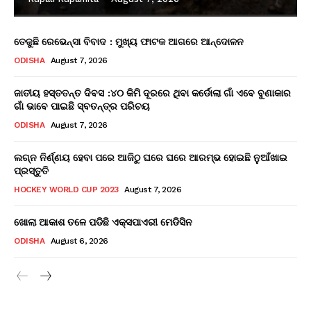
ତେଜୁଛି ରେଭେନ୍ସା ବିବାଦ : ମୁଖ୍ୟ ଫାଟକ ଆଗରେ ଆନ୍ଦୋଳନ
ODISHA
August 7, 2026
ଜାତୀୟ ହସ୍ତତନ୍ତ ଦିବସ :୪୦ କିମି ଦୂରରେ ଥିବା କର୍ଡୋଲା ଗାଁ ଏବେ ବୁଣାକାର
ଗାଁ ଭାବେ ପାଇଛି ସ୍ବତନ୍ତ୍ର ପରିଚୟ
ODISHA
August 7, 2026
ଲଗ୍ନ ନିର୍ଣ୍ଣୟ ହେବା ପରେ ଆଜିଠୁ ଘରେ ଘରେ ଆରମ୍ଭ ହୋଇଛି ନୁଆଁଖାଇ
ପ୍ରସ୍ତୁତି
HOCKEY WORLD CUP 2023
August 7, 2026
ଖୋଲା ଆକାଶ ତଳେ ପଡିଛି ଏକ୍ସପାଏରୀ ମେଡିସିନ
ODISHA
August 6, 2026