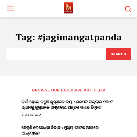
Tag:
#jagimangatpanda
SEARCH
BROWSE OUR EXCLUSIVE ARTICLES!
ବର୍ଷା ହେଲେ ବଢୁଛି ଭୁସ୍ଖଳନ ଭୟ : ଗଜପତି ଜିଲ୍ଲାର ୧୩୯ଟି
ସ୍ଥାନକୁ ଭୁସ୍ଖଳନ ସମ୍ଭାବ୍ୟ ଅଞ୍ଚଳ ଭାବେ ଚିହ୍ନଟ
2 days ago
ତେଜୁଛି ରେଭେନ୍ସା ବିବାଦ : ମୁଖ୍ୟ ଫାଟକ ଆଗରେ
ଆନ୍ଦୋଳନ