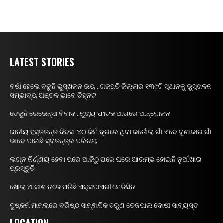
LATEST STORIES
ବର୍ଷା ହେଲେ ବଢୁଛି ଭୁସ୍ଖଳନ ଭୟ : ଗଜପତି ଜିଲ୍ଲାର ୧୩୯ଟି ସ୍ଥାନକୁ ଭୁସ୍ଖଳନ
ସମ୍ଭାବ୍ୟ ଅଞ୍ଚଳ ଭାବେ ଚିହ୍ନଟ
ତେଜୁଛି ରେଭେନ୍ସା ବିବାଦ : ମୁଖ୍ୟ ଫାଟକ ଆଗରେ ଆନ୍ଦୋଳନ
ଜାତୀୟ ହସ୍ତତନ୍ତ ଦିବସ :୪୦ କିମି ଦୂରରେ ଥିବା କର୍ଡୋଲା ଗାଁ ଏବେ ବୁଣାକାର ଗାଁ
ଭାବେ ପାଇଛି ସ୍ବତନ୍ତ୍ର ପରିଚୟ
ଲଗ୍ନ ନିର୍ଣ୍ଣୟ ହେବା ପରେ ଆଜିଠୁ ଘରେ ଘରେ ଆରମ୍ଭ ହୋଇଛି ନୁଆଁଖାଇ
ପ୍ରସ୍ତୁତି
ଖୋଲା ଆକାଶ ତଳେ ପଡିଛି ଏକ୍ସପାଏରୀ ମେଡିସିନ
ଦୁଷ୍କର୍ମ ମାମଲାରେ ବରିଷ୍ଠ ସାମ୍ଵାଦିକ ତରୁଣ ତେଜପାଲ ଦୋଷୀ ସାବ୍ୟସ୍ତ
LOCATION