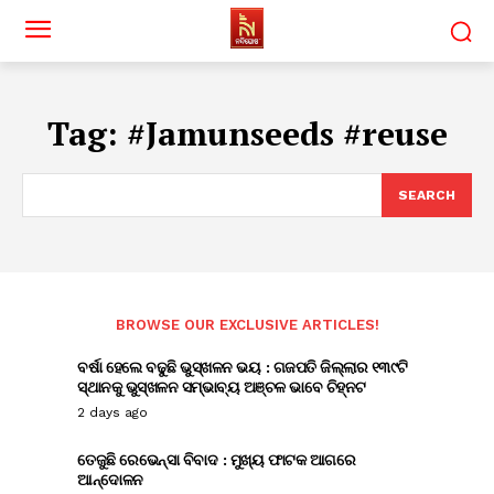
Tag:
#Jamunseeds #reuse
SEARCH
BROWSE OUR EXCLUSIVE ARTICLES!
ବର୍ଷା ହେଲେ ବଢୁଛି ଭୁସ୍ଖଳନ ଭୟ : ଗଜପତି ଜିଲ୍ଲାର ୧୩୯ଟି
ସ୍ଥାନକୁ ଭୁସ୍ଖଳନ ସମ୍ଭାବ୍ୟ ଅଞ୍ଚଳ ଭାବେ ଚିହ୍ନଟ
2 days ago
ତେଜୁଛି ରେଭେନ୍ସା ବିବାଦ : ମୁଖ୍ୟ ଫାଟକ ଆଗରେ
ଆନ୍ଦୋଳନ