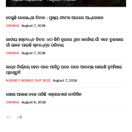
ତେଜୁଛି ରେଭେନ୍ସା ବିବାଦ : ମୁଖ୍ୟ ଫାଟକ ଆଗରେ ଆନ୍ଦୋଳନ
ODISHA
August 7, 2026
ଜାତୀୟ ହସ୍ତତନ୍ତ ଦିବସ :୪୦ କିମି ଦୂରରେ ଥିବା କର୍ଡୋଲା ଗାଁ ଏବେ ବୁଣାକାର
ଗାଁ ଭାବେ ପାଇଛି ସ୍ବତନ୍ତ୍ର ପରିଚୟ
ODISHA
August 7, 2026
ଲଗ୍ନ ନିର୍ଣ୍ଣୟ ହେବା ପରେ ଆଜିଠୁ ଘରେ ଘରେ ଆରମ୍ଭ ହୋଇଛି ନୁଆଁଖାଇ
ପ୍ରସ୍ତୁତି
HOCKEY WORLD CUP 2023
August 7, 2026
ଖୋଲା ଆକାଶ ତଳେ ପଡିଛି ଏକ୍ସପାଏରୀ ମେଡିସିନ
ODISHA
August 6, 2026