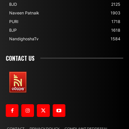
BJD
2125
Naveen Patnaik
1903
PURI
1718
BJP
1618
NandighoshaTv
1584
CONTACT US
CONTACT
PRIVACY POLICY
COMPLAINT REDRESSAL