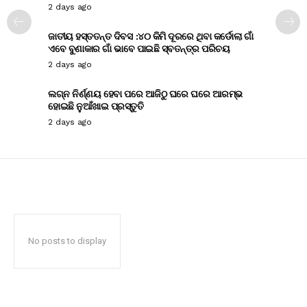
2 days ago
ଜାତୀୟ ହସ୍ତତନ୍ତ ଦିବସ :୪୦ କିମି ଦୂରରେ ଥିବା କର୍ଡୋଲା ଗାଁ
ଏବେ ବୁଣାକାର ଗାଁ ଭାବେ ପାଇଛି ସ୍ବତନ୍ତ୍ର ପରିଚୟ
2 days ago
ଲଗ୍ନ ନିର୍ଣ୍ଣୟ ହେବା ପରେ ଆଜିଠୁ ଘରେ ଘରେ ଆରମ୍ଭ
ହୋଇଛି ନୁଆଁଖାଇ ପ୍ରସ୍ତୁତି
2 days ago
No posts to display