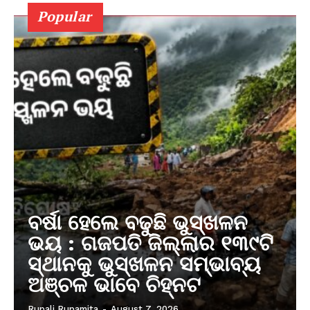
Popular
ବର୍ଷା ହେଲେ ବଢୁଛି ଭୁସ୍ଖଳନ
ଭୟ : ଗଜପତି ଜିଲ୍ଲାର ୧୩୯ଟି
ସ୍ଥାନକୁ ଭୁସ୍ଖଳନ ସମ୍ଭାବ୍ୟ
ଅଞ୍ଚଳ ଭାବେ ଚିହ୍ନଟ
Rupali Rupamita
-
August 7, 2026