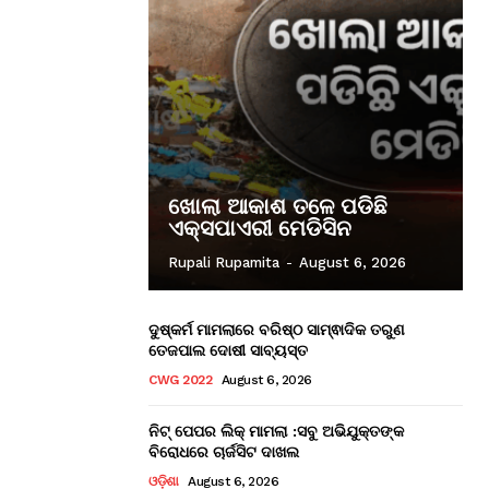
ଖୋଲା ଆକାଶ ତଳେ ପଡିଛି
ଏକ୍ସପାଏରୀ ମେଡିସିନ
Rupali Rupamita
-
August 6, 2026
ଦୁଷ୍କର୍ମ ମାମଲାରେ ବରିଷ୍ଠ ସାମ୍ଵାଦିକ ତରୁଣ
ତେଜପାଲ ଦୋଷୀ ସାବ୍ୟସ୍ତ
CWG 2022
August 6, 2026
ନିଟ୍ ପେପର ଲିକ୍ ମାମଲା :ସବୁ ଅଭିଯୁକ୍ତଙ୍କ
ବିରୋଧରେ ଚାର୍ଜସିଟ ଦାଖଲ
ଓଡ଼ିଶା
August 6, 2026