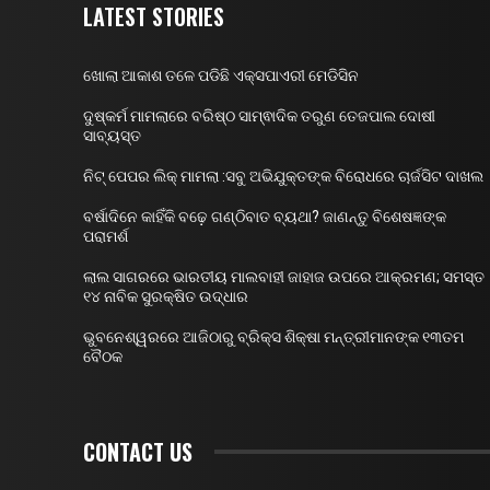
LATEST STORIES
ଖୋଲା ଆକାଶ ତଳେ ପଡିଛି ଏକ୍ସପାଏରୀ ମେଡିସିନ
ଦୁଷ୍କର୍ମ ମାମଲାରେ ବରିଷ୍ଠ ସାମ୍ଵାଦିକ ତରୁଣ ତେଜପାଲ ଦୋଷୀ
ସାବ୍ୟସ୍ତ
ନିଟ୍ ପେପର ଲିକ୍ ମାମଲା :ସବୁ ଅଭିଯୁକ୍ତଙ୍କ ବିରୋଧରେ ଚାର୍ଜସିଟ ଦାଖଲ
ବର୍ଷାଦିନେ କାହିଁକି ବଢ଼େ ଗଣ୍ଠିବାତ ବ୍ୟଥା? ଜାଣନ୍ତୁ ବିଶେଷଜ୍ଞଙ୍କ
ପରାମର୍ଶ
ଲାଲ ସାଗରରେ ଭାରତୀୟ ମାଲବାହୀ ଜାହାଜ ଉପରେ ଆକ୍ରମଣ; ସମସ୍ତ
୧୪ ନାବିକ ସୁରକ୍ଷିତ ଉଦ୍ଧାର
ଭୁବନେଶ୍ୱରରେ ଆଜିଠାରୁ ବ୍ରିକ୍ସ ଶିକ୍ଷା ମନ୍ତ୍ରୀମାନଙ୍କ ୧୩ତମ
ବୈଠକ
CONTACT US