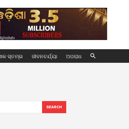
କ ସ୍ତମ୍ଭ
ଜୀବନଚର୍ଯ୍ୟା
ଅପରାଧ
SEARCH