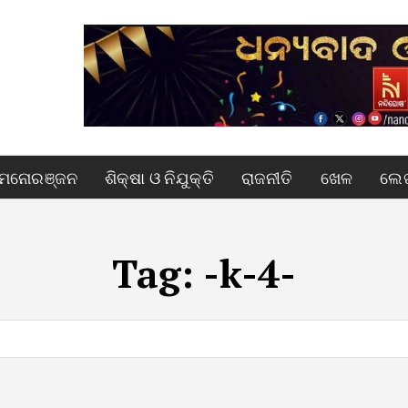
ମନୋରଞ୍ଜନ
ଶିକ୍ଷା ଓ ନିଯୁକ୍ତି
ରାଜନୀତି
ଖେଳ
ଲେଖ
Tag:
-k-4-