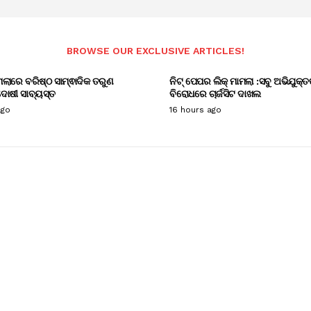
BROWSE OUR EXCLUSIVE ARTICLES!
ାମଲାରେ ବରିଷ୍ଠ ସାମ୍ଵାଦିକ ତରୁଣ
ନିଟ୍ ପେପର ଲିକ୍ ମାମଲା :ସବୁ ଅଭିଯୁକ୍ତ
ୋଷୀ ସାବ୍ୟସ୍ତ
ବିରୋଧରେ ଚାର୍ଜସିଟ ଦାଖଲ
ago
16 hours ago