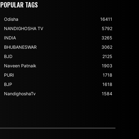
POPULAR TAGS
Odisha
16411
NANDIGHOSHA TV
5792
INDIA
3265
BHUBANESWAR
3062
BJD
2125
Naveen Patnaik
1903
PURI
1718
BJP
1618
NandighoshaTv
1584