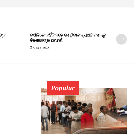
ଙ୍କ
ବର୍ଷାଦିନେ କାହିଁକି ବଢ଼େ ଗଣ୍ଠିବାତ ବ୍ୟଥା? ଜାଣନ୍ତୁ
ବିଶେଷଜ୍ଞଙ୍କ ପରାମର୍ଶ
2 days ago
Popular