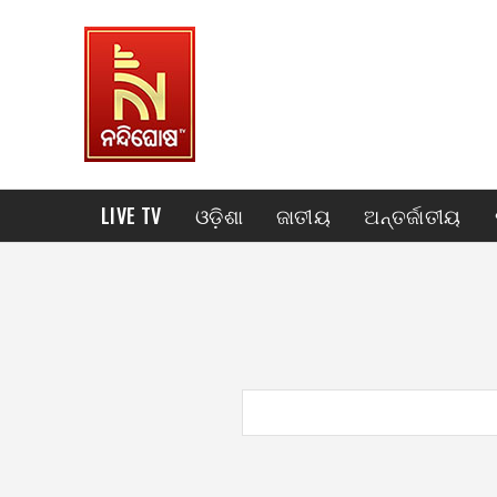
LIVE TV
ଓଡ଼ିଶା
ଜାତୀୟ
ଅନ୍ତର୍ଜାତୀୟ