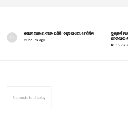
ଖୋଲା ଆକାଶ ତଳେ ପଡିଛି ଏକ୍ସପାଏରୀ ମେଡିସିନ
ଦୁଷ୍କର୍ମ ମ
ତେଜପାଲ ଦ
12 hours ago
16 hours 
No posts to display