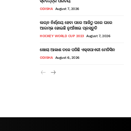
ସ୍ବତନ୍ତ୍ର ପରିଚୟ
ODISHA
August 7, 2026
ଲଗ୍ନ ନିର୍ଣ୍ଣୟ ହେବା ପରେ ଆଜିଠୁ ଘରେ ଘରେ
ଆରମ୍ଭ ହୋଇଛି ନୁଆଁଖାଇ ପ୍ରସ୍ତୁତି
HOCKEY WORLD CUP 2023
August 7, 2026
ଖୋଲା ଆକାଶ ତଳେ ପଡିଛି ଏକ୍ସପାଏରୀ ମେଡିସିନ
ODISHA
August 6, 2026