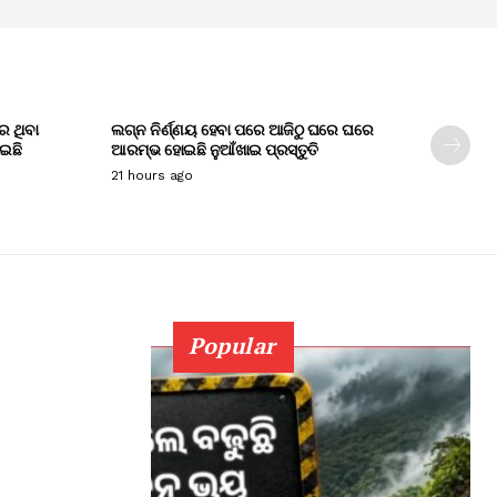
େ ଥିବା
ଲଗ୍ନ ନିର୍ଣ୍ଣୟ ହେବା ପରେ ଆଜିଠୁ ଘରେ ଘରେ
ାଇଛି
ଆରମ୍ଭ ହୋଇଛି ନୁଆଁଖାଇ ପ୍ରସ୍ତୁତି
21 hours ago
Popular