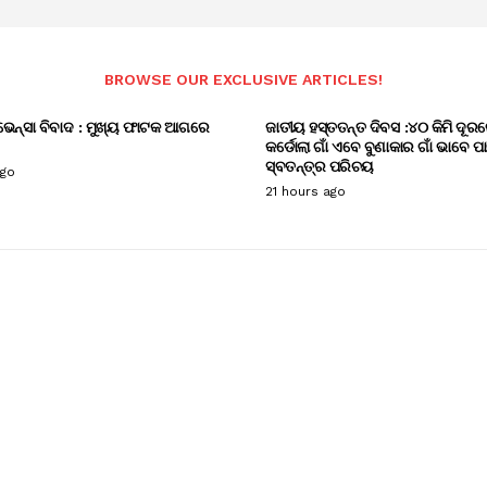
BROWSE OUR EXCLUSIVE ARTICLES!
ଭେନ୍ସା ବିବାଦ : ମୁଖ୍ୟ ଫାଟକ ଆଗରେ
ଜାତୀୟ ହସ୍ତତନ୍ତ ଦିବସ :୪୦ କିମି ଦୂରର
କର୍ଡୋଲା ଗାଁ ଏବେ ବୁଣାକାର ଗାଁ ଭାବେ ପ
ସ୍ବତନ୍ତ୍ର ପରିଚୟ
ago
21 hours ago