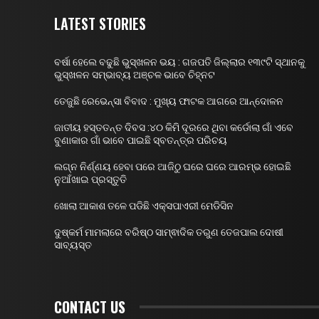
LATEST STORIES
ବର୍ଷା ହେଲେ ବଢୁଛି ଭୁସ୍ଖଳନ ଭୟ : ଗଜପତି ଜିଲ୍ଲାର ୧୩୯ଟି ସ୍ଥାନକୁ
ଭୁସ୍ଖଳନ ସମ୍ଭାବ୍ୟ ଅଞ୍ଚଳ ଭାବେ ଚିହ୍ନଟ
ତେଜୁଛି ରେଭେନ୍ସା ବିବାଦ : ମୁଖ୍ୟ ଫାଟକ ଆଗରେ ଆନ୍ଦୋଳନ
ଜାତୀୟ ହସ୍ତତନ୍ତ ଦିବସ :୪୦ କିମି ଦୂରରେ ଥିବା କର୍ଡୋଲା ଗାଁ ଏବେ
ବୁଣାକାର ଗାଁ ଭାବେ ପାଇଛି ସ୍ବତନ୍ତ୍ର ପରିଚୟ
ଲଗ୍ନ ନିର୍ଣ୍ଣୟ ହେବା ପରେ ଆଜିଠୁ ଘରେ ଘରେ ଆରମ୍ଭ ହୋଇଛି
ନୁଆଁଖାଇ ପ୍ରସ୍ତୁତି
ଖୋଲା ଆକାଶ ତଳେ ପଡିଛି ଏକ୍ସପାଏରୀ ମେଡିସିନ
ଦୁଷ୍କର୍ମ ମାମଲାରେ ବରିଷ୍ଠ ସାମ୍ଵାଦିକ ତରୁଣ ତେଜପାଲ ଦୋଷୀ
ସାବ୍ୟସ୍ତ
CONTACT US