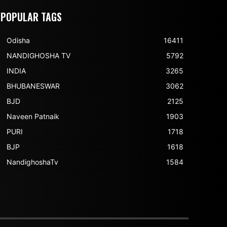
POPULAR TAGS
Odisha
16411
NANDIGHOSHA TV
5792
INDIA
3265
BHUBANESWAR
3062
BJD
2125
Naveen Patnaik
1903
PURI
1718
BJP
1618
NandighoshaTv
1584