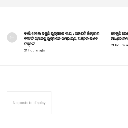
ବର୍ଷା ହେଲେ ବଢୁଛି ଭୁସ୍ଖଳନ ଭୟ : ଗଜପତି ଜିଲ୍ଲାର
ତେଜୁଛି ରେ
୧୩୯ଟି ସ୍ଥାନକୁ ଭୁସ୍ଖଳନ ସମ୍ଭାବ୍ୟ ଅଞ୍ଚଳ ଭାବେ
ଆନ୍ଦୋଳନ
ଚିହ୍ନଟ
21 hours 
21 hours ago
No posts to display