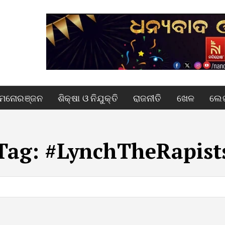
ମନୋରଞ୍ଜନ
ଶିକ୍ଷା ଓ ନିଯୁକ୍ତି
ରାଜନୀତି
ଖେଳ
ଲେଖ
Tag:
#LynchTheRapist