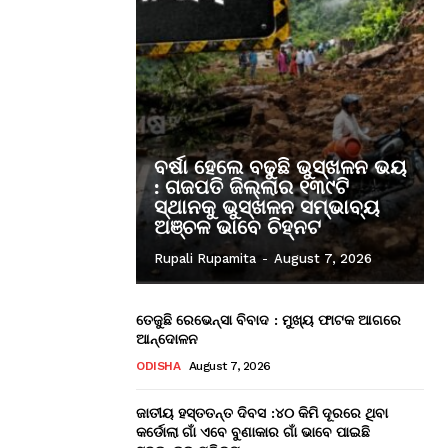
ବର୍ଷା ହେଲେ ବଢୁଛି ଭୁସ୍ଖଳନ ଭୟ
: ଗଜପତି ଜିଲ୍ଲାର ୧୩୯ଟି
ସ୍ଥାନକୁ ଭୁସ୍ଖଳନ ସମ୍ଭାବ୍ୟ
ଅଞ୍ଚଳ ଭାବେ ଚିହ୍ନଟ
Rupali Rupamita
-
August 7, 2026
ତେଜୁଛି ରେଭେନ୍ସା ବିବାଦ : ମୁଖ୍ୟ ଫାଟକ ଆଗରେ
ଆନ୍ଦୋଳନ
ODISHA
August 7, 2026
ଜାତୀୟ ହସ୍ତତନ୍ତ ଦିବସ :୪୦ କିମି ଦୂରରେ ଥିବା
କର୍ଡୋଲା ଗାଁ ଏବେ ବୁଣାକାର ଗାଁ ଭାବେ ପାଇଛି