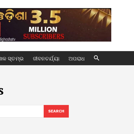
କ ସ୍ତମ୍ଭ
ଜୀବନଚର୍ଯ୍ୟା
ଅପରାଧ
s
SEARCH