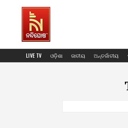
LIVE TV
ଓଡ଼ିଶା
ଜାତୀୟ
ଅନ୍ତର୍ଜାତୀୟ