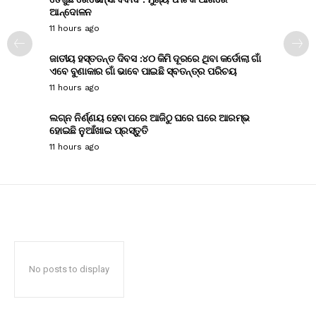
ଆନ୍ଦୋଳନ
11 hours ago
ଜାତୀୟ ହସ୍ତତନ୍ତ ଦିବସ :୪୦ କିମି ଦୂରରେ ଥିବା କର୍ଡୋଲା ଗାଁ
ଏବେ ବୁଣାକାର ଗାଁ ଭାବେ ପାଇଛି ସ୍ବତନ୍ତ୍ର ପରିଚୟ
11 hours ago
ଲଗ୍ନ ନିର୍ଣ୍ଣୟ ହେବା ପରେ ଆଜିଠୁ ଘରେ ଘରେ ଆରମ୍ଭ
ହୋଇଛି ନୁଆଁଖାଇ ପ୍ରସ୍ତୁତି
11 hours ago
No posts to display