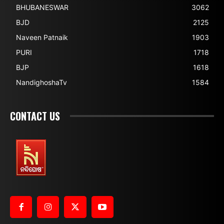
BHUBANESWAR
3062
BJD
2125
Naveen Patnaik
1903
PURI
1718
BJP
1618
NandighoshaTv
1584
CONTACT US