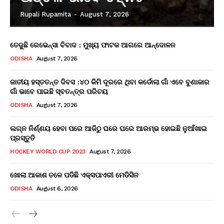
Rupali Rupamita
-
August 7, 2026
ତେଜୁଛି ରେଭେନ୍ସା ବିବାଦ : ମୁଖ୍ୟ ଫାଟକ ଆଗରେ ଆନ୍ଦୋଳନ
ODISHA
August 7, 2026
ଜାତୀୟ ହସ୍ତତନ୍ତ ଦିବସ :୪୦ କିମି ଦୂରରେ ଥିବା କର୍ଡୋଲା ଗାଁ ଏବେ ବୁଣାକାର
ଗାଁ ଭାବେ ପାଇଛି ସ୍ବତନ୍ତ୍ର ପରିଚୟ
ODISHA
August 7, 2026
ଲଗ୍ନ ନିର୍ଣ୍ଣୟ ହେବା ପରେ ଆଜିଠୁ ଘରେ ଘରେ ଆରମ୍ଭ ହୋଇଛି ନୁଆଁଖାଇ
ପ୍ରସ୍ତୁତି
HOCKEY WORLD CUP 2023
August 7, 2026
ଖୋଲା ଆକାଶ ତଳେ ପଡିଛି ଏକ୍ସପାଏରୀ ମେଡିସିନ
ODISHA
August 6, 2026