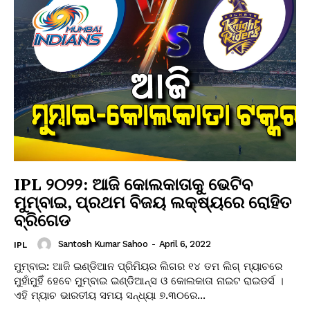
IPL ୨୦୨୨: ଆଜି କୋଲକାତାକୁ ଭେଟିବ
ମୁମ୍ବାଇ, ପ୍ରଥମ ବିଜୟ ଲକ୍ଷ୍ୟରେ ରୋହିତ
ବ୍ରିଗେଡ
Santosh Kumar Sahoo
-
April 6, 2022
IPL
ମୁମ୍ବାଇ: ଆଜି ଇଣ୍ଡିଆନ ପ୍ରିମିୟର ଲିଗର ୧୪ ତମ ଲିଗ୍‌ ମ୍ୟାଚରେ
ମୁହାଁମୁହିଁ ହେବେ ମୁମ୍ବାଇ ଇଣ୍ଡିଆନ୍ସ ଓ କୋଲକାତା ନାଇଟ ରାଇଡର୍ସ ।
ଏହି ମ୍ୟାଚ ଭାରତୀୟ ସମୟ ସନ୍ଧ୍ୟା ୭.୩୦ରେ...