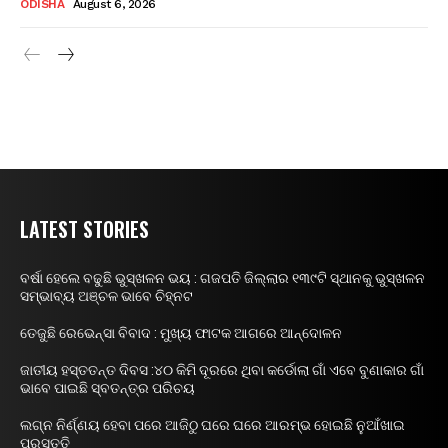
ODISHA
August 6, 2026
LATEST STORIES
ବର୍ଷା ହେଲେ ବଢୁଛି ଭୁସ୍ଖଳନ ଭୟ : ଗଜପତି ଜିଲ୍ଲାର ୧୩୯ଟି ସ୍ଥାନକୁ ଭୁସ୍ଖଳନ
ସମ୍ଭାବ୍ୟ ଅଞ୍ଚଳ ଭାବେ ଚିହ୍ନଟ
ତେଜୁଛି ରେଭେନ୍ସା ବିବାଦ : ମୁଖ୍ୟ ଫାଟକ ଆଗରେ ଆନ୍ଦୋଳନ
ଜାତୀୟ ହସ୍ତତନ୍ତ ଦିବସ :୪୦ କିମି ଦୂରରେ ଥିବା କର୍ଡୋଲା ଗାଁ ଏବେ ବୁଣାକାର ଗାଁ
ଭାବେ ପାଇଛି ସ୍ବତନ୍ତ୍ର ପରିଚୟ
ଲଗ୍ନ ନିର୍ଣ୍ଣୟ ହେବା ପରେ ଆଜିଠୁ ଘରେ ଘରେ ଆରମ୍ଭ ହୋଇଛି ନୁଆଁଖାଇ
ପ୍ରସ୍ତୁତି