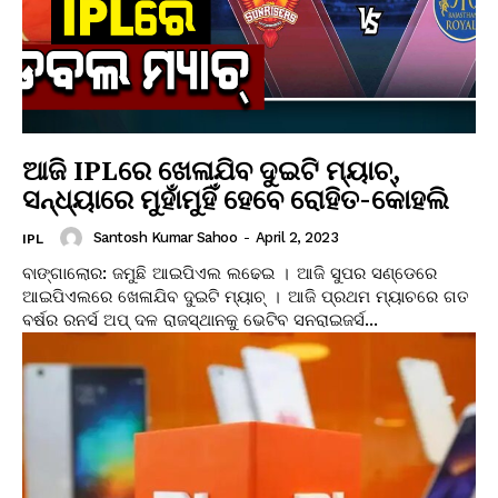
ଆଜି IPLରେ ଖେଳାଯିବ ଦୁଇଟି ମ୍ୟାଚ୍,
ସନ୍ଧ୍ୟାରେ ମୁହାଁମୁହିଁ ହେବେ ରୋହିତ-କୋହଲି
Santosh Kumar Sahoo
-
April 2, 2023
IPL
ବାଙ୍ଗାଲୋର: ଜମୁଛି ଆଇପିଏଲ ଲଢେଇ । ଆଜି ସୁପର ସଣ୍ଡେରେ
ଆଇପିଏଲରେ ଖେଳାଯିବ ଦୁଇଟି ମ୍ୟାଚ୍ । ଆଜି ପ୍ରଥମ ମ୍ୟାଚରେ ଗତ
ବର୍ଷର ରନର୍ସ ଅପ୍ ଦଳ ରାଜସ୍ଥାନକୁ ଭେଟିବ ସନରାଇଜର୍ସ...