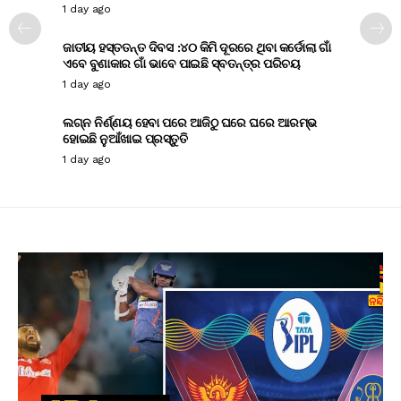
1 day ago
ଜାତୀୟ ହସ୍ତତନ୍ତ ଦିବସ :୪୦ କିମି ଦୂରରେ ଥିବା କର୍ଡୋଲା ଗାଁ
ଏବେ ବୁଣାକାର ଗାଁ ଭାବେ ପାଇଛି ସ୍ବତନ୍ତ୍ର ପରିଚୟ
1 day ago
ଲଗ୍ନ ନିର୍ଣ୍ଣୟ ହେବା ପରେ ଆଜିଠୁ ଘରେ ଘରେ ଆରମ୍ଭ
ହୋଇଛି ନୁଆଁଖାଇ ପ୍ରସ୍ତୁତି
1 day ago