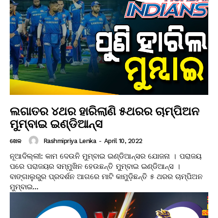
ଲଗାତର ୪ଥର ହାରିଲାଣି ୫ଥରର ଚାମ୍ପିଅନ
ମୁମ୍ବାଇ ଇଣ୍ଡିଆନ୍ସ
Rashmipriya Lenka
-
April 10, 2022
ଖେଳ
ନୂଆଦିଲ୍ଲୀ: କାମ ଦେଉନି ମୁମ୍ବାଇ ଇଣ୍ଡିଆନ୍ସର ଯୋଜନା । ପରାଜୟ
ପରେ ପରାଜୟର ସମ୍ମୁଖିନ ହେଉଛନ୍ତି ମୁମ୍ବାଇ ଇଣ୍ଡିଆନ୍ସ ।
ବାଙ୍ଗାଲୁରୁର ପ୍ରଦର୍ଶନ ଆଗରେ ମାଟି କାମୁଡ଼ିଛନ୍ତି ୫ ଥରର ଚାମ୍ପିଅନ
ମୁମ୍ବାଇ...