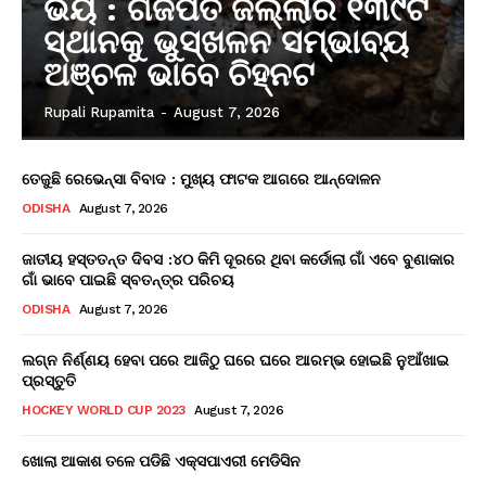
ଭୟ : ଗଜପତି ଜିଲ୍ଲାର ୧୩୯ଟି
ସ୍ଥାନକୁ ଭୁସ୍ଖଳନ ସମ୍ଭାବ୍ୟ
ଅଞ୍ଚଳ ଭାବେ ଚିହ୍ନଟ
Rupali Rupamita
-
August 7, 2026
ତେଜୁଛି ରେଭେନ୍ସା ବିବାଦ : ମୁଖ୍ୟ ଫାଟକ ଆଗରେ ଆନ୍ଦୋଳନ
ODISHA
August 7, 2026
ଜାତୀୟ ହସ୍ତତନ୍ତ ଦିବସ :୪୦ କିମି ଦୂରରେ ଥିବା କର୍ଡୋଲା ଗାଁ ଏବେ ବୁଣାକାର
ଗାଁ ଭାବେ ପାଇଛି ସ୍ବତନ୍ତ୍ର ପରିଚୟ
ODISHA
August 7, 2026
ଲଗ୍ନ ନିର୍ଣ୍ଣୟ ହେବା ପରେ ଆଜିଠୁ ଘରେ ଘରେ ଆରମ୍ଭ ହୋଇଛି ନୁଆଁଖାଇ
ପ୍ରସ୍ତୁତି
HOCKEY WORLD CUP 2023
August 7, 2026
ଖୋଲା ଆକାଶ ତଳେ ପଡିଛି ଏକ୍ସପାଏରୀ ମେଡିସିନ