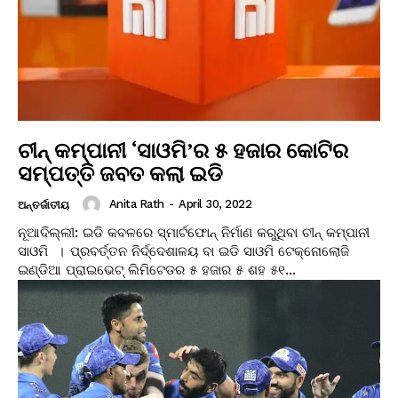
ଚୀନ୍‌ କମ୍ପାନୀ ‘ସାଓମି’ର ୫ ହଜାର କୋଟିର
ସମ୍ପତ୍ତି ଜବତ କଲା ଇଡି
Anita Rath
-
April 30, 2022
ଅନ୍ତର୍ଜାତୀୟ
ନୂଆଦିଲ୍ଲୀ: ଇଡି କବଳରେ ସ୍ମାର୍ଟଫୋନ୍‌ ନିର୍ମାଣ କରୁଥିବା ଚୀନ୍‌ କମ୍ପାନୀ
ସାଓମି । ପ୍ରବର୍ତ୍ତନ ନିର୍ଦ୍ଦେଶାଳୟ ବା ଇଡି ସାଓମି ଟେକ୍ନୋଲୋଜି
ଇଣ୍ଡିଆ ପ୍ରାଇଭେଟ୍‌ ଲିମିଟେଡର ୫ ହଜାର ୫ ଶହ ୫୧...