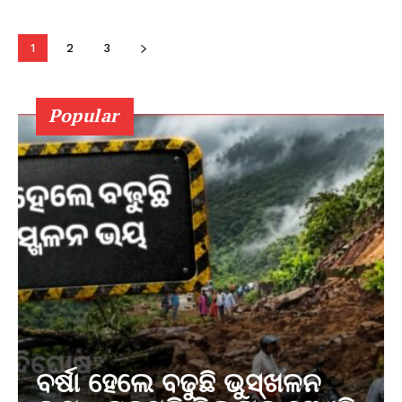
1
2
3
Popular
ବର୍ଷା ହେଲେ ବଢୁଛି ଭୁସ୍ଖଳନ