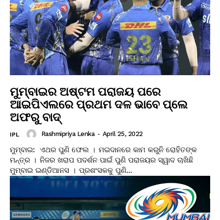
ମୁମ୍ବାଇର ଅଷ୍ଟମ ପରାଜୟ ପରେ
ଆଇପିଏଲରେ ପ୍ରଥମ ଦଳ ଭାବେ ପ୍ଲେ
ଅଫରୁ ବାଦ୍
Rashmipriya Lenka
-
April 25, 2022
IPL
ମୁମ୍ବାଇ: ଏଥର ପୁଣି ଫେଲ । ମଇଦାନରେ କାମ କରୁନି ରୋହିତଙ୍କ
ମନ୍ତ୍ର । ନିଜର ଖରାପ ପଦର୍ଶନ ପାଇଁ ପୁଣି ପରାଜୟର ସ୍ୱାଦ ଚାଖିଛି
ମୁମ୍ବାଇ ଇଣ୍ଡିଆନସ । ପ୍ରଶଂସକକୁ ପୁଣି...