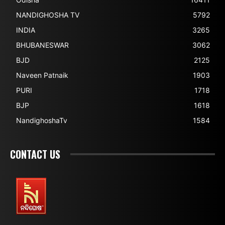
NANDIGHOSHA TV
5792
INDIA
3265
BHUBANESWAR
3062
BJD
2125
Naveen Patnaik
1903
PURI
1718
BJP
1618
NandighoshaTv
1584
CONTACT US