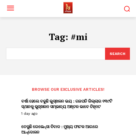
Tag:
#mi
SEARCH
BROWSE OUR EXCLUSIVE ARTICLES!
ବର୍ଷା ହେଲେ ବଢୁଛି ଭୁସ୍ଖଳନ ଭୟ : ଗଜପତି ଜିଲ୍ଲାର ୧୩୯ଟି
ସ୍ଥାନକୁ ଭୁସ୍ଖଳନ ସମ୍ଭାବ୍ୟ ଅଞ୍ଚଳ ଭାବେ ଚିହ୍ନଟ
1 day ago
ତେଜୁଛି ରେଭେନ୍ସା ବିବାଦ : ମୁଖ୍ୟ ଫାଟକ ଆଗରେ
ଆନ୍ଦୋଳନ