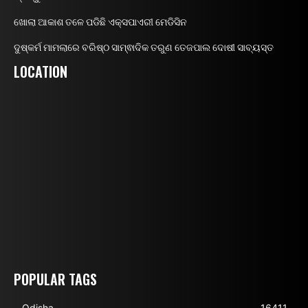
ଖୋଲା ଆକାଶ ତଳେ ପଡିଛି ଏକ୍ସପାଏରୀ ମେଡିସିନ
ଦୁଷ୍କର୍ମ ମାମଲାରେ ବରିଷ୍ଠ ସାମ୍ଵାଦିକ ତରୁଣ ତେଜପାଲ ଦୋଷୀ ସାବ୍ୟସ୍ତ
LOCATION
POPULAR TAGS
Odisha
16411