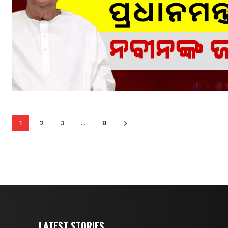
1
2
3
...
8
LATEST STORIES