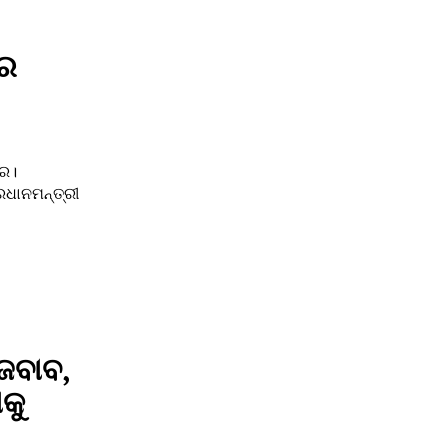
୍ର
ାର।
ରଧାନମନ୍ତ୍ରୀ
 ଜବାବ,
କୁ