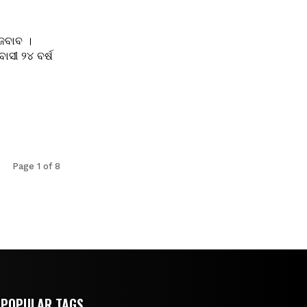
 ଜବାବ ।
ବାସୀ ୨୪ ବର୍ଷ
Page 1 of 8
POPULAR TAGS