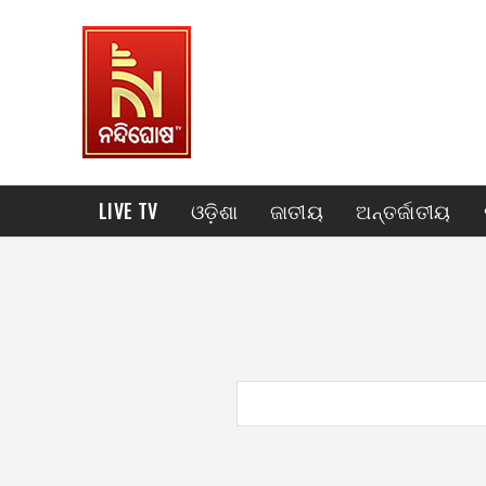
LIVE TV
ଓଡ଼ିଶା
ଜାତୀୟ
ଅନ୍ତର୍ଜାତୀୟ