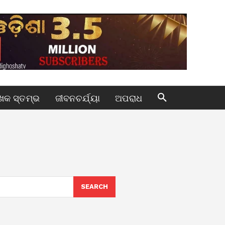
କ ସ୍ତମ୍ଭ
ଜୀବନଚର୍ଯ୍ୟା
ଅପରାଧ
SEARCH