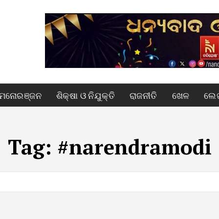
ମନୋରଞ୍ଜନ
ଶିକ୍ଷା ଓ ନିଯୁକ୍ତି
ରାଜନୀତି
ଖେଳ
ଲେଖ
Tag:
#narendramodi