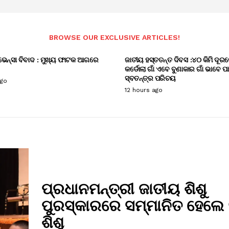
BROWSE OUR EXCLUSIVE ARTICLES!
ଭେନ୍ସା ବିବାଦ : ମୁଖ୍ୟ ଫାଟକ ଆଗରେ
ଜାତୀୟ ହସ୍ତତନ୍ତ ଦିବସ :୪୦ କିମି ଦୂରର
କର୍ଡୋଲା ଗାଁ ଏବେ ବୁଣାକାର ଗାଁ ଭାବେ ପ
ସ୍ବତନ୍ତ୍ର ପରିଚୟ
ago
12 hours ago
ପ୍ରଧାନମନ୍ତ୍ରୀ ଜାତୀୟ ଶିଶୁ
ପୁରସ୍କାରରେ ସମ୍ମାନିତ ହେଲେ
ଶିଶୁ