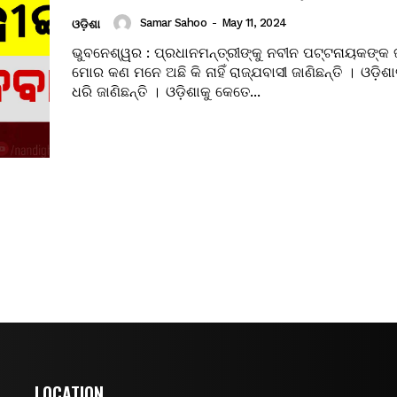
Samar Sahoo
-
May 11, 2024
ଓଡ଼ିଶା
ଭୁବନେଶ୍ୱର : ପ୍ରଧାନମନ୍ତ୍ରୀଙ୍କୁ ନବୀନ ପଟ୍ଟନାୟକଙ୍କ
ମୋର କଣ ମନେ ଅଛି କି ନାହିଁ ରାଜ୍ଯବାସୀ ଜାଣିଛନ୍ତି । ଓଡ଼ିଶା
ଧରି ଜାଣିଛନ୍ତି । ଓଡ଼ିଶାକୁ କେତେ...
LOCATION