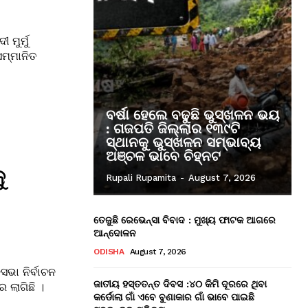
ମୁର୍ମୁ
ସମ୍ମାନିତ
ବର୍ଷା ହେଲେ ବଢୁଛି ଭୁସ୍ଖଳନ ଭୟ
: ଗଜପତି ଜିଲ୍ଲାର ୧୩୯ଟି
ସ୍ଥାନକୁ ଭୁସ୍ଖଳନ ସମ୍ଭାବ୍ୟ
ଅଞ୍ଚଳ ଭାବେ ଚିହ୍ନଟ
ୁ
Rupali Rupamita
-
August 7, 2026
ତେଜୁଛି ରେଭେନ୍ସା ବିବାଦ : ମୁଖ୍ୟ ଫାଟକ ଆଗରେ
ଆନ୍ଦୋଳନ
ODISHA
August 7, 2026
ସଭା ନିର୍ବାଚନ
ଜାତୀୟ ହସ୍ତତନ୍ତ ଦିବସ :୪୦ କିମି ଦୂରରେ ଥିବା
 ଲାଗିଛି ।
କର୍ଡୋଲା ଗାଁ ଏବେ ବୁଣାକାର ଗାଁ ଭାବେ ପାଇଛି