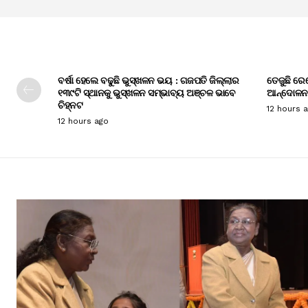
ବର୍ଷା ହେଲେ ବଢୁଛି ଭୁସ୍ଖଳନ ଭୟ : ଗଜପତି ଜିଲ୍ଲାର
ତେଜୁଛି ରେ
୧୩୯ଟି ସ୍ଥାନକୁ ଭୁସ୍ଖଳନ ସମ୍ଭାବ୍ୟ ଅଞ୍ଚଳ ଭାବେ
ଆନ୍ଦୋଳନ
ଚିହ୍ନଟ
12 hours 
12 hours ago