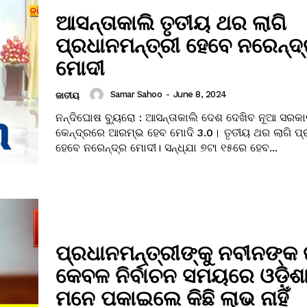
ଆସନ୍ତାକାଲି ତୃତୀୟ ଥର ଲାଗି
ପ୍ରଧାନମନ୍ତ୍ରୀ ହେବେ ନରେନ୍ଦ
ମୋଦୀ
Samar Sahoo
-
June 8, 2024
ଜାତୀୟ
ନନ୍ଦିଘୋଷ ବ୍ୟୁରୋ : ଆସନ୍ତାକାଲି ଦେଶ ଦେଖିବ ନୂଆ ସରକ
କେନ୍ଦ୍ରରେ ଆରମ୍ଭ ହେବ ମୋଦି 3.0। ତୃତୀୟ ଥର ଲାଗି ପ୍
ହେବେ ନରେନ୍ଦ୍ର ମୋଦୀ। ସନ୍ଧ୍ଯା ୭ଟା ୧୫ରେ ହେବ...
ପ୍ରଧାନମନ୍ତ୍ରୀଙ୍କୁ ନବୀନଙ୍କ
କେବଳ ନିର୍ବାଚନ ସମୟରେ ଓଡ଼ିଶା
ମନେ ପକାଇଲେ କିଛି ଲାଭ ନାହିଁ