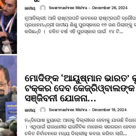
Swarnnashree Mishra
-
December 26, 2024
ଜାତୀୟ
ନୂଆଦିଲ୍ଲୀ: ଆଜି ରାଷ୍ଟ୍ରପତି ଭବନରେ ରାଷ୍ଟ୍ରପତି ଦ୍ରୌପଦୀ 
ପ୍ରଧାନମନ୍ତ୍ରୀ ଜାତୀୟ ଶିଶୁ ପୁରସ୍କାରେ ୧୭ ଜଣ ପିଲାଙ୍କୁ 
କରିଛନ୍ତି । ଚଳିତ ବର୍ଷ ଏହି ପୁରସ୍କାର ପାଇଁ ୧୪ ଟି...
ମୋଦିଙ୍କ ‘ଆୟୁଷ୍ମାନ ଭାରତ’ କ
ଟକ୍କର ଦେବ କେଜ୍ରିଓ୍ବାଲଙ୍କ
ସଞ୍ଜିବନୀ ଯୋଜନା…
Swarnnashree Mishra
-
December 19, 2024
ଜାତୀୟ
ନନ୍ଦିଘୋଷ ବ୍ୟୁରୋ: ଆଗକୁ ଦିଲ୍ଲୀରେ ହେବାକୁ ଯାଉଛି ବିଧାନ
। ଏଥିପାଇଁ ରାଜଧାନୀର ରାଜନୖତିକ ମାହୋଲ ସରଗରମ ହେବାରେ
ଚଳିତ ନିର୍ବାଚନରେ ମଧ୍ୟ ଦିଲ୍ଲୀକୁ କବଜା କରିବା ଲାଗି...