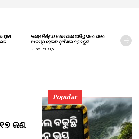
େ ଥିବା
ଲଗ୍ନ ନିର୍ଣ୍ଣୟ ହେବା ପରେ ଆଜିଠୁ ଘରେ ଘରେ
ାଇଛି
ଆରମ୍ଭ ହୋଇଛି ନୁଆଁଖାଇ ପ୍ରସ୍ତୁତି
13 hours ago
Popular
 ୧୭ ଜଣ