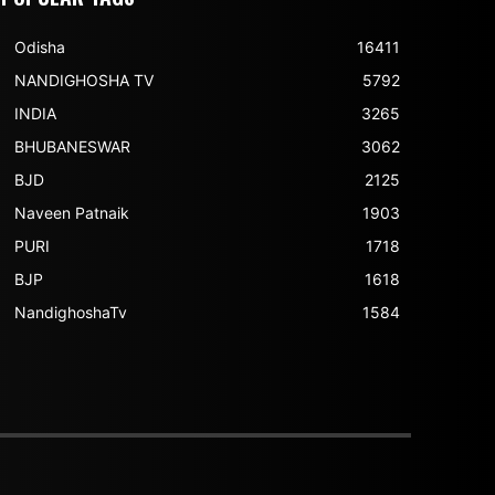
Odisha
16411
NANDIGHOSHA TV
5792
INDIA
3265
BHUBANESWAR
3062
BJD
2125
Naveen Patnaik
1903
PURI
1718
BJP
1618
NandighoshaTv
1584