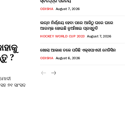
ସ୍ବତନ୍ତ୍ର ପରିଚୟ
ODISHA
August 7, 2026
ଲଗ୍ନ ନିର୍ଣ୍ଣୟ ହେବା ପରେ ଆଜିଠୁ ଘରେ ଘରେ
ଆରମ୍ଭ ହୋଇଛି ନୁଆଁଖାଇ ପ୍ରସ୍ତୁତି
HOCKEY WORLD CUP 2023
August 7, 2026
ାହାକୁ
ଖୋଲା ଆକାଶ ତଳେ ପଡିଛି ଏକ୍ସପାଏରୀ ମେଡିସିନ
ତୁ ?
ODISHA
August 6, 2026
 ମୋଦୀ
 ସହ ୭୧ ସାଂସଦ