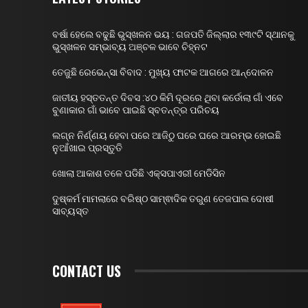
ବର୍ଷା ହେଲେ ବଢୁଛି ଭୁସ୍ଖଳନ ଭୟ : ଗଜପତି ଜିଲ୍ଲାର ୧୩୯ଟି ସ୍ଥାନକୁ
ଭୁସ୍ଖଳନ ସମ୍ଭାବ୍ୟ ଅଞ୍ଚଳ ଭାବେ ଚିହ୍ନଟ
ତେଜୁଛି ରେଭେନ୍ସା ବିବାଦ : ମୁଖ୍ୟ ଫାଟକ ଆଗରେ ଆନ୍ଦୋଳନ
ଜାତୀୟ ହସ୍ତତନ୍ତ ଦିବସ :୪୦ କିମି ଦୂରରେ ଥିବା କର୍ଡୋଲା ଗାଁ ଏବେ
ବୁଣାକାର ଗାଁ ଭାବେ ପାଇଛି ସ୍ବତନ୍ତ୍ର ପରିଚୟ
ଲଗ୍ନ ନିର୍ଣ୍ଣୟ ହେବା ପରେ ଆଜିଠୁ ଘରେ ଘରେ ଆରମ୍ଭ ହୋଇଛି
ନୁଆଁଖାଇ ପ୍ରସ୍ତୁତି
ଖୋଲା ଆକାଶ ତଳେ ପଡିଛି ଏକ୍ସପାଏରୀ ମେଡିସିନ
ଦୁଷ୍କର୍ମ ମାମଲାରେ ବରିଷ୍ଠ ସାମ୍ଵାଦିକ ତରୁଣ ତେଜପାଲ ଦୋଷୀ
ସାବ୍ୟସ୍ତ
CONTACT US