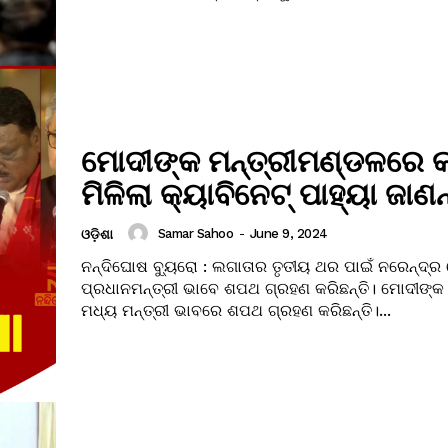
ମୋଦୀଙ୍କ ମନ୍ତ୍ରୀମଣ୍ଡଳରେ କ
ମିଳିଲା କ୍ୟାବିନେଟ୍ ପାହ୍ୟା ଜାଣନ୍
Samar Sahoo
-
June 9, 2024
ଓଡ଼ିଶା
ନନ୍ଦିଘୋଷ ବ୍ୟୁରୋ : ଲଗାତାର ତୃତୀୟ ଥର ପାଇଁ ନରେନ୍ଦ୍ର
ପ୍ରଧାନମନ୍ତ୍ରୀ ଭାବେ ଶପଥ ଗ୍ରହଣ କରିଛନ୍ତି। ମୋଦୀଙ୍କ
ମଧ୍ୟ ମନ୍ତ୍ରୀ ଭାବରେ ଶପଥ ଗ୍ରହଣ କରିଛନ୍ତି।...