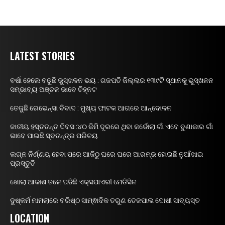
LATEST STORIES
ବର୍ଷା ହେଲେ ବଢୁଛି ଭୁସ୍ଖଳନ ଭୟ : ଗଜପତି ଜିଲ୍ଲାର ୧୩୯ଟି ସ୍ଥାନକୁ ଭୁସ୍ଖଳନ
ସମ୍ଭାବ୍ୟ ଅଞ୍ଚଳ ଭାବେ ଚିହ୍ନଟ
ତେଜୁଛି ରେଭେନ୍ସା ବିବାଦ : ମୁଖ୍ୟ ଫାଟକ ଆଗରେ ଆନ୍ଦୋଳନ
ଜାତୀୟ ହସ୍ତତନ୍ତ ଦିବସ :୪୦ କିମି ଦୂରରେ ଥିବା କର୍ଡୋଲା ଗାଁ ଏବେ ବୁଣାକାର ଗାଁ
ଭାବେ ପାଇଛି ସ୍ବତନ୍ତ୍ର ପରିଚୟ
ଲଗ୍ନ ନିର୍ଣ୍ଣୟ ହେବା ପରେ ଆଜିଠୁ ଘରେ ଘରେ ଆରମ୍ଭ ହୋଇଛି ନୁଆଁଖାଇ
ପ୍ରସ୍ତୁତି
ଖୋଲା ଆକାଶ ତଳେ ପଡିଛି ଏକ୍ସପାଏରୀ ମେଡିସିନ
ଦୁଷ୍କର୍ମ ମାମଲାରେ ବରିଷ୍ଠ ସାମ୍ଵାଦିକ ତରୁଣ ତେଜପାଲ ଦୋଷୀ ସାବ୍ୟସ୍ତ
LOCATION