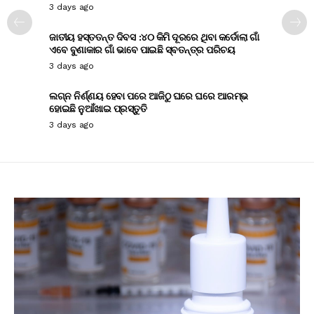
3 days ago
ଜାତୀୟ ହସ୍ତତନ୍ତ ଦିବସ :୪୦ କିମି ଦୂରରେ ଥିବା କର୍ଡୋଲା ଗାଁ
ଏବେ ବୁଣାକାର ଗାଁ ଭାବେ ପାଇଛି ସ୍ବତନ୍ତ୍ର ପରିଚୟ
3 days ago
ଲଗ୍ନ ନିର୍ଣ୍ଣୟ ହେବା ପରେ ଆଜିଠୁ ଘରେ ଘରେ ଆରମ୍ଭ
ହୋଇଛି ନୁଆଁଖାଇ ପ୍ରସ୍ତୁତି
3 days ago