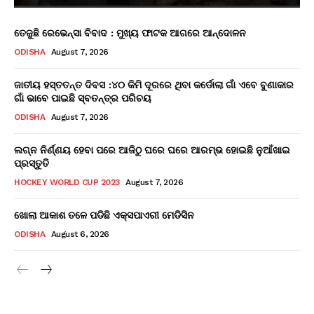
ତେଜୁଛି ରେଭେନ୍ସା ବିବାଦ : ମୁଖ୍ୟ ଫାଟକ ଆଗରେ ଆନ୍ଦୋଳନ
ODISHA
August 7, 2026
ଜାତୀୟ ହସ୍ତତନ୍ତ ଦିବସ :୪୦ କିମି ଦୂରରେ ଥିବା କର୍ଡୋଲା ଗାଁ ଏବେ ବୁଣାକାର
ଗାଁ ଭାବେ ପାଇଛି ସ୍ବତନ୍ତ୍ର ପରିଚୟ
ODISHA
August 7, 2026
ଲଗ୍ନ ନିର୍ଣ୍ଣୟ ହେବା ପରେ ଆଜିଠୁ ଘରେ ଘରେ ଆରମ୍ଭ ହୋଇଛି ନୁଆଁଖାଇ
ପ୍ରସ୍ତୁତି
HOCKEY WORLD CUP 2023
August 7, 2026
ଖୋଲା ଆକାଶ ତଳେ ପଡିଛି ଏକ୍ସପାଏରୀ ମେଡିସିନ
ODISHA
August 6, 2026