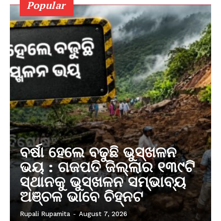
Popular
ବର୍ଷା ହେଲେ ବଢୁଛି ଭୁସ୍ଖଳନ
ଭୟ : ଗଜପତି ଜିଲ୍ଲାର ୧୩୯ଟି
ସ୍ଥାନକୁ ଭୁସ୍ଖଳନ ସମ୍ଭାବ୍ୟ
ଅଞ୍ଚଳ ଭାବେ ଚିହ୍ନଟ
Rupali Rupamita
-
August 7, 2026