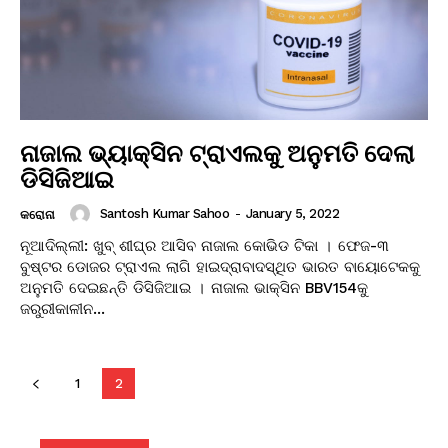
ନାଜାଲ ଭ୍ୟାକ୍ସିନ ଟ୍ରାଏଲକୁ ଅନୁମତି ଦେଲା
ଡିସିଜିଆଇ
Santosh Kumar Sahoo
-
January 5, 2022
କରୋନା
ନୂଆଦିଲ୍ଲୀ: ଖୁବ୍ ଶୀଘ୍ର ଆସିବ ନାଜାଲ କୋଭିଡ ଟିକା । ଫେଜ-୩
ବୁଷ୍ଟର ଡୋଜର ଟ୍ରାଏଲ ଲାଗି ହାଇଦ୍ରାବାଦସ୍ଥିତ ଭାରତ ବାୟୋଟେକକୁ
ଅନୁମତି ଦେଇଛନ୍ତି ଡିସିଜିଆଇ । ନାଜାଲ ଭାକ୍ସିନ BBV154କୁ
ଜରୁରୀକାଳୀନ...
1
2