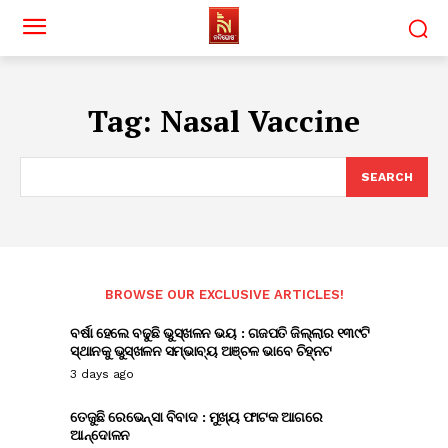
Tag:
Nasal Vaccine
SEARCH
BROWSE OUR EXCLUSIVE ARTICLES!
ବର୍ଷା ହେଲେ ବଢୁଛି ଭୁସ୍ଖଳନ ଭୟ : ଗଜପତି ଜିଲ୍ଲାର ୧୩୯ଟି
ସ୍ଥାନକୁ ଭୁସ୍ଖଳନ ସମ୍ଭାବ୍ୟ ଅଞ୍ଚଳ ଭାବେ ଚିହ୍ନଟ
3 days ago
ତେଜୁଛି ରେଭେନ୍ସା ବିବାଦ : ମୁଖ୍ୟ ଫାଟକ ଆଗରେ
ଆନ୍ଦୋଳନ