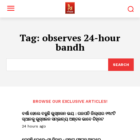
Tag:
observes 24-hour
bandh
SEARCH
BROWSE OUR EXCLUSIVE ARTICLES!
ବର୍ଷା ହେଲେ ବଢୁଛି ଭୁସ୍ଖଳନ ଭୟ : ଗଜପତି ଜିଲ୍ଲାର ୧୩୯ଟି
ସ୍ଥାନକୁ ଭୁସ୍ଖଳନ ସମ୍ଭାବ୍ୟ ଅଞ୍ଚଳ ଭାବେ ଚିହ୍ନଟ
24 hours ago
ତେଜୁଛି ରେଭେନ୍ସା ବିବାଦ : ମୁଖ୍ୟ ଫାଟକ ଆଗରେ