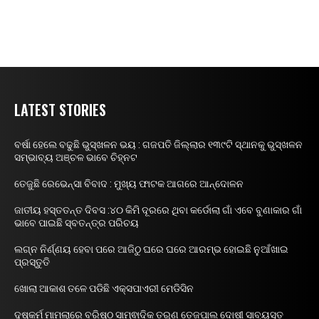
LATEST STORIES
ବର୍ଷା ହେଲେ ବଢୁଛି ଭୁସ୍ଖଳନ ଭୟ : ଗଜପତି ଜିଲ୍ଲାର ୧୩୯ଟି ସ୍ଥାନକୁ ଭୁସ୍ଖଳନ
ସମ୍ଭାବ୍ୟ ଅଞ୍ଚଳ ଭାବେ ଚିହ୍ନଟ
ତେଜୁଛି ରେଭେନ୍ସା ବିବାଦ : ମୁଖ୍ୟ ଫାଟକ ଆଗରେ ଆନ୍ଦୋଳନ
ଜାତୀୟ ହସ୍ତତନ୍ତ ଦିବସ :୪୦ କିମି ଦୂରରେ ଥିବା କର୍ଡୋଲା ଗାଁ ଏବେ ବୁଣାକାର ଗାଁ
ଭାବେ ପାଇଛି ସ୍ବତନ୍ତ୍ର ପରିଚୟ
ଲଗ୍ନ ନିର୍ଣ୍ଣୟ ହେବା ପରେ ଆଜିଠୁ ଘରେ ଘରେ ଆରମ୍ଭ ହୋଇଛି ନୁଆଁଖାଇ
ପ୍ରସ୍ତୁତି
ଖୋଲା ଆକାଶ ତଳେ ପଡିଛି ଏକ୍ସପାଏରୀ ମେଡିସିନ
ଦୁଷ୍କର୍ମ ମାମଲାରେ ବରିଷ୍ଠ ସାମ୍ଵାଦିକ ତରୁଣ ତେଜପାଲ ଦୋଷୀ ସାବ୍ୟସ୍ତ