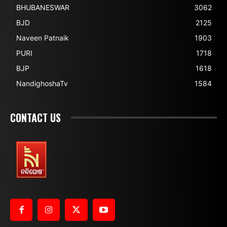
BHUBANESWAR
3062
BJD
2125
Naveen Patnaik
1903
PURI
1718
BJP
1618
NandighoshaTv
1584
CONTACT US