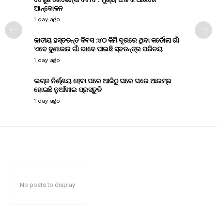
ଆନ୍ଦୋଳନ
1 day ago
ଜାତୀୟ ହସ୍ତତନ୍ତ ଦିବସ :୪୦ କିମି ଦୂରରେ ଥିବା କର୍ଡୋଲା ଗାଁ
ଏବେ ବୁଣାକାର ଗାଁ ଭାବେ ପାଇଛି ସ୍ବତନ୍ତ୍ର ପରିଚୟ
1 day ago
ଲଗ୍ନ ନିର୍ଣ୍ଣୟ ହେବା ପରେ ଆଜିଠୁ ଘରେ ଘରେ ଆରମ୍ଭ
ହୋଇଛି ନୁଆଁଖାଇ ପ୍ରସ୍ତୁତି
1 day ago
No posts to display