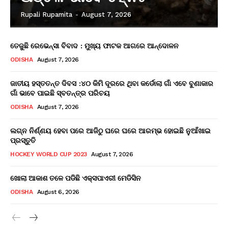
Rupali Rupamita
-
August 7, 2026
ତେଜୁଛି ରେଭେନ୍ସା ବିବାଦ : ମୁଖ୍ୟ ଫାଟକ ଆଗରେ ଆନ୍ଦୋଳନ
ODISHA
August 7, 2026
ଜାତୀୟ ହସ୍ତତନ୍ତ ଦିବସ :୪୦ କିମି ଦୂରରେ ଥିବା କର୍ଡୋଲା ଗାଁ ଏବେ ବୁଣାକାର
ଗାଁ ଭାବେ ପାଇଛି ସ୍ବତନ୍ତ୍ର ପରିଚୟ
ODISHA
August 7, 2026
ଲଗ୍ନ ନିର୍ଣ୍ଣୟ ହେବା ପରେ ଆଜିଠୁ ଘରେ ଘରେ ଆରମ୍ଭ ହୋଇଛି ନୁଆଁଖାଇ
ପ୍ରସ୍ତୁତି
HOCKEY WORLD CUP 2023
August 7, 2026
ଖୋଲା ଆକାଶ ତଳେ ପଡିଛି ଏକ୍ସପାଏରୀ ମେଡିସିନ
ODISHA
August 6, 2026