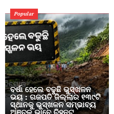
Popular
ବର୍ଷା ହେଲେ ବଢୁଛି ଭୁସ୍ଖଳନ
ଭୟ : ଗଜପତି ଜିଲ୍ଲାର ୧୩୯ଟି
ସ୍ଥାନକୁ ଭୁସ୍ଖଳନ ସମ୍ଭାବ୍ୟ
ଅଞ୍ଚଳ ଭାବେ ଚିହ୍ନଟ